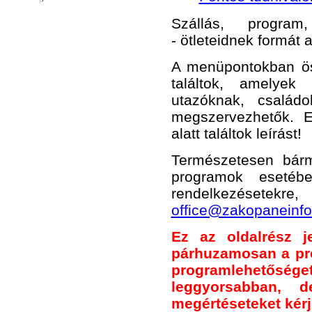
Szállás, program,
- ötleteidnek formát 
A menüpontokban öss
találtok, amelye
utazóknak, család
megszervezhetők. 
alatt találtok leírást!
Természetesen bár
programok esetéb
rendelkezésetekre
office@zakopaneinfo
Ez az oldalrész je
párhuzamosan a pr
programlehetősége
leggyorsabban, 
megértéseteket kér