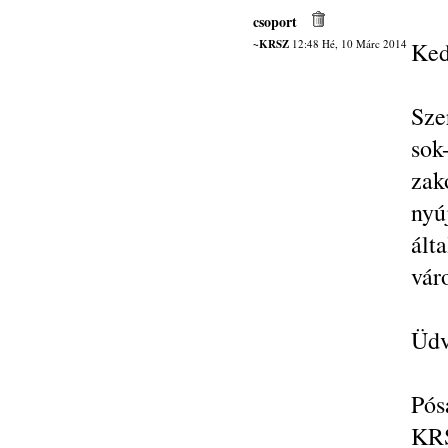
csoport
~KRSZ
12:48 Hé, 10 Márc 2014
Ked
Sze
sok
zak
nyú
ált
vár
Üdv
Pós
KRS