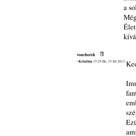
a so
Még
Éle
kívá
voucherek
~Krisztina
15:29 Hé, 15 Júl 2013
Ked
Imm
fan
emb
szé
Ezú
ami