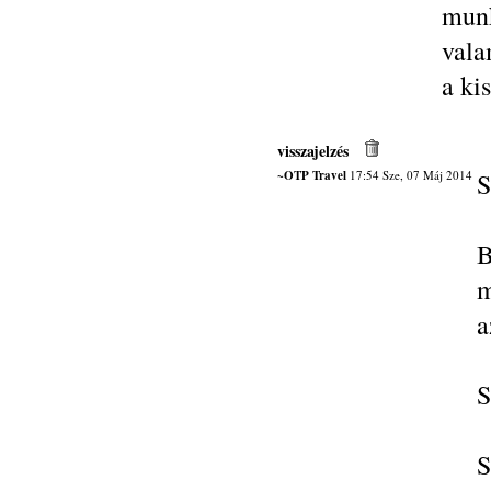
munk
vala
a ki
visszajelzés
~OTP Travel
17:54 Sze, 07 Máj 2014
S
B
m
a
S
S