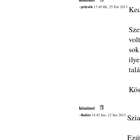
~prücsök
17:49 Hé, 25 Feb 2013
Ked
Sze
vol
sok
ily
tal
Kös
köszönet
~Balázs
14:42 Sze, 12 Jún 2013
Szia
Ezú