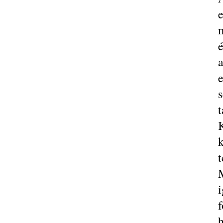
é
t
K
t
i
f