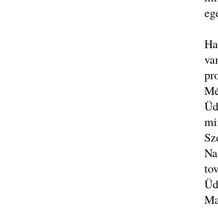
eg
Ha
va
pr
Mé
Üd
mi
Sz
Na
to
Üd
Ma