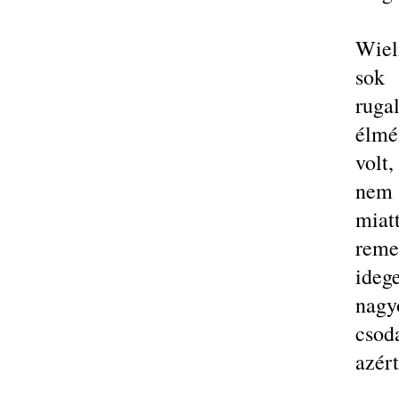
Wiel
sok 
ruga
élmé
volt,
nem 
miat
rem
ideg
nagy
csod
azér