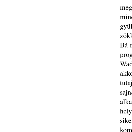
meg
min
gy
zök
Bá r
pro
Wad
akk
tut
saj
alk
hel
sik
komm