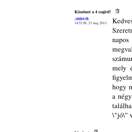
Köszönet a 4 csajtól!
~palagyik
Kedves
14:52 Pé, 23 Aug 2013
Szeret
napo
megva
számun
mely é
figyel
hogy m
a négy
találh
\"jó\"