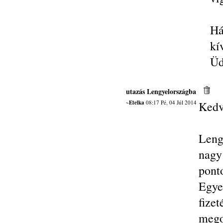
Há
kí
Üd
utazás Lengyelországba
~Etelka
08:17 Pé, 04 Júl 2014
Kedv
Leng
nagy
pont
Egye
fiz
mego