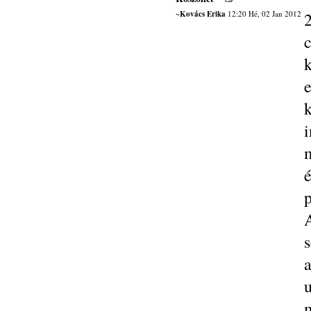
~Kovács Erika
12:20 Hé, 02 Jan 2012
e
i
p
s
a
u
m