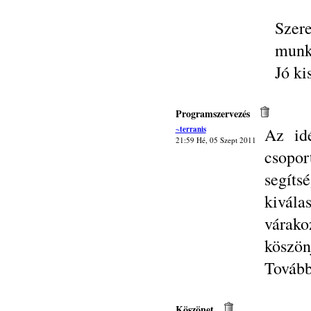
Sze
munk
Jó ki
Programszervezés
~terranis
Az id
21:59 Hé, 05 Szept 2011
csopo
segíts
kivála
várako
köszön
Tovább
Köszönet