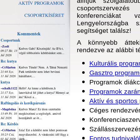
állítjuk szolgálat
AKTÍV PROGRAMOK
csoportszervezés
CSOPORTKÍSÉRET
konferenciákat 
Lengyelországba s
segítséget találsz!
Kommentek
Csoportunk
A könnyebb átteki
~Zsolt
Kedves Gabi! Köszönjük! Az IFA-t,
rendezve az alábbi t
09:27 Hé, 13
végül többszörös kérdésünkre sem...
Júl 2026
Re: kutya
Kulturális progr
~CsMarton
Kedves Tünde! Nem. A Tátrai Nemzeti
Gasztro program
21:44 Szo,
Park területére nem lehet bevinni
11 Júl 2026
háziállatot,...
Programok diákc
kutya
~schalk1122
Helló! Az lenne a kérdésem,h
Programok zará
21:17 Szo,
lanovkával fel jöhet a kutya? Mennyi az
11 Júl 2026
ára? Köszi a...
Aktív és sportos
Raftingolás és kerékpározás
Céges rendezvén
~Magdolna
Kedves Marci! Ez úton szeretném
13:49 Pé, 10
megköszönni a segítségét, amivel
Júl 2026
hozzájárult az öt...
Konferenciaszer
Re: Kérdés
Szállásszervezé
~CsMarton
Szia! Ezt a kérdést nem lehet pontosan
10:23 Csü,
megválaszolni. A várakozási idő függ a
Fontos tudnival
02 Júl 2026
játék...