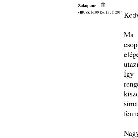
Zakopane
~IBUSZ
16:00 Ke, 15 Júl 2014
Kedv
Ma 
cso
elé
utaz
Így
reng
kisz
simá
fenn
Nagy