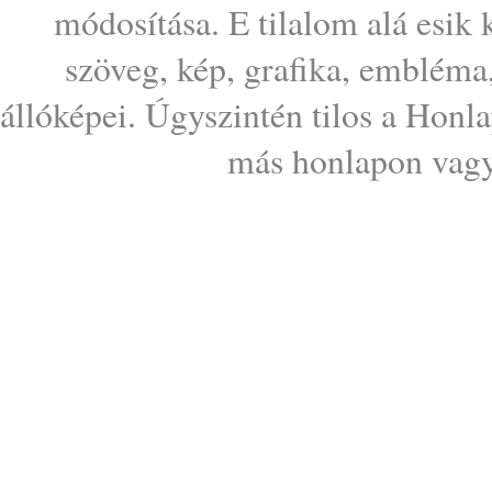
módosítása. E tilalom alá esik
szöveg, kép, grafika, embléma
állóképei. Úgyszintén tilos a Honl
más honlapon vagy