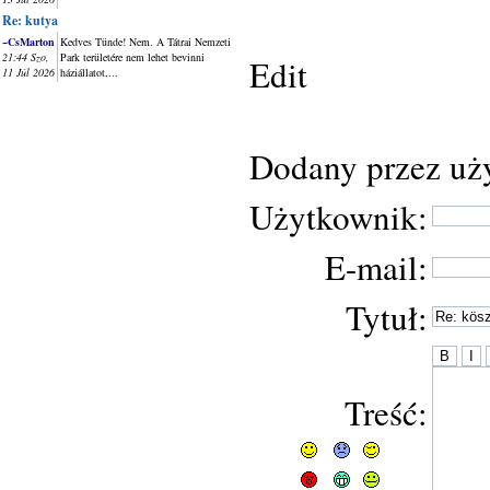
Re: kutya
~CsMarton
Kedves Tünde! Nem. A Tátrai Nemzeti
21:44 Szo,
Park területére nem lehet bevinni
Edit
11 Júl 2026
háziállatot,...
Dodany przez uż
Użytkownik:
E-mail:
Tytuł:
Treść: