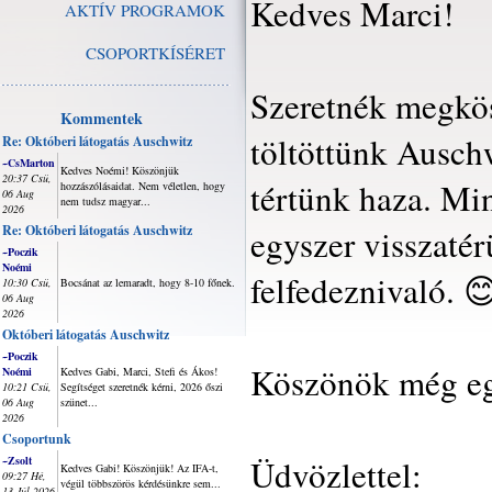
Kedves Marci!
AKTÍV PROGRAMOK
CSOPORTKÍSÉRET
Szeretnék megkös
Kommentek
töltöttünk Ausch
Re: Októberi látogatás Auschwitz
~CsMarton
Kedves Noémi! Köszönjük
20:37 Csü,
tértünk haza. Min
hozzászólásaidat. Nem véletlen, hogy
06 Aug
nem tudsz magyar...
2026
Re: Októberi látogatás Auschwitz
egyszer visszaté
~Poczik
Noémi
felfedeznivaló. 
10:30 Csü,
Bocsánat az lemaradt, hogy 8-10 főnek.
06 Aug
2026
Októberi látogatás Auschwitz
~Poczik
Köszönök még eg
Noémi
Kedves Gabi, Marci, Stefi és Ákos!
10:21 Csü,
Segítséget szeretnék kérni, 2026 őszi
06 Aug
szünet...
2026
Csoportunk
Üdvözlettel:
~Zsolt
Kedves Gabi! Köszönjük! Az IFA-t,
09:27 Hé,
végül többszörös kérdésünkre sem...
13 Júl 2026