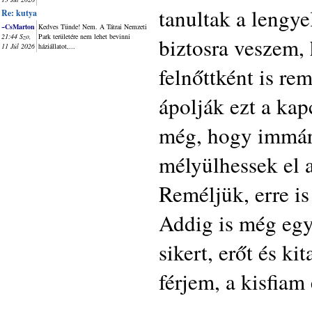
tanultak a lengye
Re: kutya
~CsMarton
Kedves Tünde! Nem. A Tátrai Nemzeti
21:44 Szo,
Park területére nem lehet bevinni
biztosra veszem,
11 Júl 2026
háziállatot,...
felnőttként is re
ápolják ezt a kap
még, hogy immár
mélyülhessek el 
Reméljük, erre is
Addig is még eg
sikert, erőt és k
férjem, a kisfiam