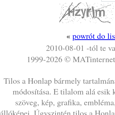
«
powrót do li
2010-08-01 -tól te v
1999-2026 ©
MATinterne
Tilos a Honlap bármely tartalmána
módosítása. E tilalom alá esik
szöveg, kép, grafika, embléma
állóképei. Úgyszintén tilos a Honl