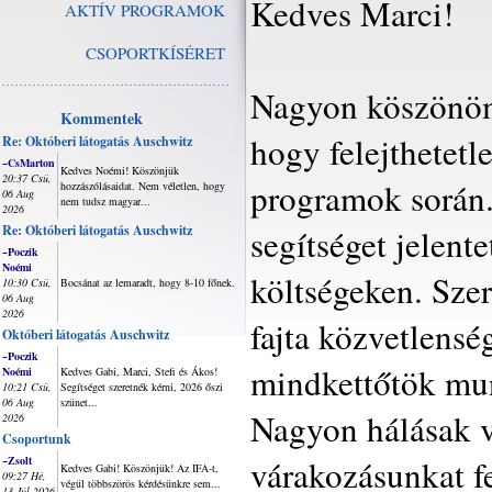
Kedves Marci!
AKTÍV PROGRAMOK
CSOPORTKÍSÉRET
Nagyon köszönöm
Kommentek
hogy felejthetetl
Re: Októberi látogatás Auschwitz
~CsMarton
Kedves Noémi! Köszönjük
20:37 Csü,
programok során.
hozzászólásaidat. Nem véletlen, hogy
06 Aug
nem tudsz magyar...
2026
Re: Októberi látogatás Auschwitz
segítséget jelent
~Poczik
Noémi
költségeken. Sze
10:30 Csü,
Bocsánat az lemaradt, hogy 8-10 főnek.
06 Aug
2026
fajta közvetlensé
Októberi látogatás Auschwitz
~Poczik
mindkettőtök mun
Noémi
Kedves Gabi, Marci, Stefi és Ákos!
10:21 Csü,
Segítséget szeretnék kérni, 2026 őszi
06 Aug
szünet...
Nagyon hálásak v
2026
Csoportunk
várakozásunkat fe
~Zsolt
Kedves Gabi! Köszönjük! Az IFA-t,
09:27 Hé,
végül többszörös kérdésünkre sem...
13 Júl 2026