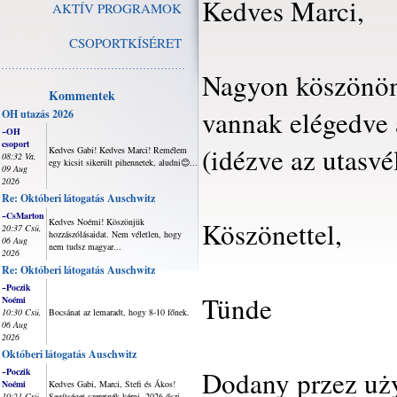
Kedves Marci,
AKTÍV PROGRAMOK
CSOPORTKÍSÉRET
Nagyon köszönöm 
Kommentek
vannak elégedve a
OH utazás 2026
~OH
csoport
(idézve az utasv
Kedves Gabi! Kedves Marci! Remélem
08:32 Va,
egy kicsit sikerült pihennetek, aludni😊...
09 Aug
2026
Re: Októberi látogatás Auschwitz
~CsMarton
Kedves Noémi! Köszönjük
Köszönettel,
20:37 Csü,
hozzászólásaidat. Nem véletlen, hogy
06 Aug
nem tudsz magyar...
2026
Re: Októberi látogatás Auschwitz
~Poczik
Tünde
Noémi
10:30 Csü,
Bocsánat az lemaradt, hogy 8-10 főnek.
06 Aug
2026
Októberi látogatás Auschwitz
Dodany przez uż
~Poczik
Noémi
Kedves Gabi, Marci, Stefi és Ákos!
10:21 Csü,
Segítséget szeretnék kérni, 2026 őszi