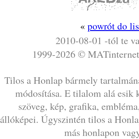
«
powrót do li
2010-08-01 -tól te v
1999-2026 ©
MATinterne
Tilos a Honlap bármely tartalmána
módosítása. E tilalom alá esik
szöveg, kép, grafika, embléma
állóképei. Úgyszintén tilos a Honl
más honlapon vagy