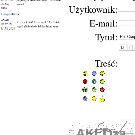
06 Aug
szünet...
Użytkownik:
2026
Csoportunk
E-mail:
~Zsolt
Kedves Gabi! Köszönjük! Az IFA-t,
09:27 Hé,
végül többszörös kérdésünkre sem...
13 Júl 2026
Tytuł:
Treść: