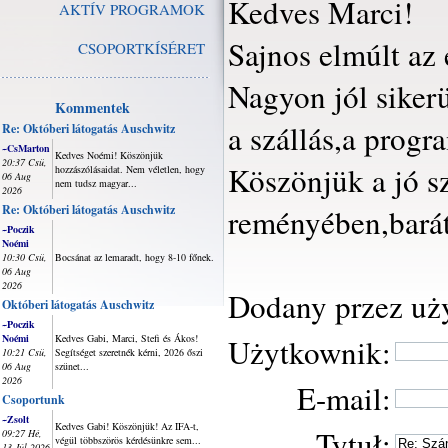
Kedves Marci!
AKTÍV PROGRAMOK
Sajnos elmúlt az
CSOPORTKÍSÉRET
Nagyon jól sikerü
Kommentek
a szállás,a prog
Re: Októberi látogatás Auschwitz
~CsMarton
Kedves Noémi! Köszönjük
20:37 Csü,
Köszönjük a jó s
hozzászólásaidat. Nem véletlen, hogy
06 Aug
nem tudsz magyar...
2026
Re: Októberi látogatás Auschwitz
reményében,baráti
~Poczik
Noémi
10:30 Csü,
Bocsánat az lemaradt, hogy 8-10 főnek.
06 Aug
2026
Dodany przez uży
Októberi látogatás Auschwitz
~Poczik
Noémi
Kedves Gabi, Marci, Stefi és Ákos!
Użytkownik:
10:21 Csü,
Segítséget szeretnék kérni, 2026 őszi
06 Aug
szünet...
2026
E-mail:
Csoportunk
~Zsolt
Kedves Gabi! Köszönjük! Az IFA-t,
Tytuł:
09:27 Hé,
végül többszörös kérdésünkre sem...
13 Júl 2026