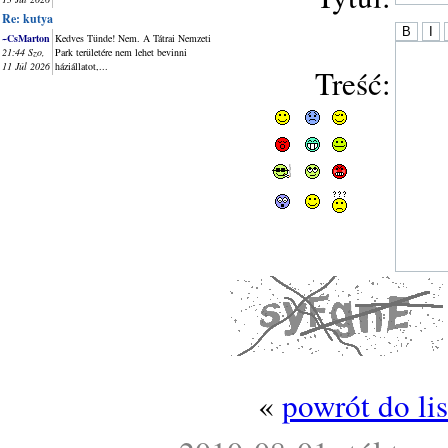
Re: kutya
~CsMarton
Kedves Tünde! Nem. A Tátrai Nemzeti
21:44 Szo,
Park területére nem lehet bevinni
11 Júl 2026
háziállatot,...
Treść:
«
powrót do li