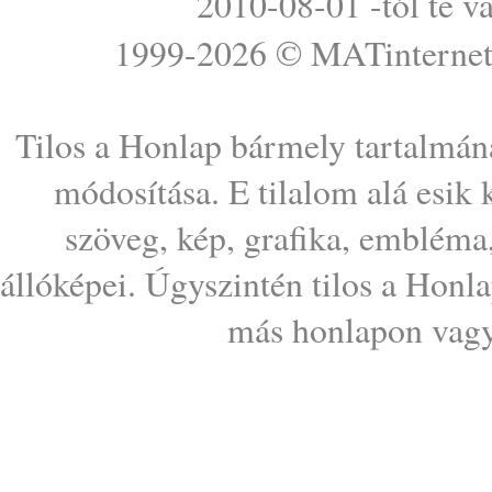
2010-08-01 -tól te v
1999-2026 ©
MATinterne
Tilos a Honlap bármely tartalmána
módosítása. E tilalom alá esik
szöveg, kép, grafika, embléma
állóképei. Úgyszintén tilos a Honl
más honlapon vagy