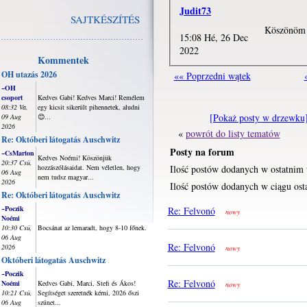
Judit73
SAJTKÉSZÍTÉS
Köszönöm s
15:08 Hé, 26 Dec
2022
Kommentek
OH utazás 2026
«« Poprzedni wątek
~OH
csoport
Kedves Gabi! Kedves Marci! Remélem
08:32 Va,
egy kicsit sikerült pihennetek, aludni
[Pokaż posty w drzewku
09 Aug
😊...
2026
«
powrót do listy tematów
Re: Októberi látogatás Auschwitz
Posty na forum
~CsMarton
Kedves Noémi! Köszönjük
20:37 Csü,
hozzászólásaidat. Nem véletlen, hogy
Ilość postów dodanych w ostatnim 
06 Aug
nem tudsz magyar...
2026
Ilość postów dodanych w ciągu osta
Re: Októberi látogatás Auschwitz
~Poczik
Re: Felvonó
nowy
Noémi
10:30 Csü,
Bocsánat az lemaradt, hogy 8-10 főnek.
06 Aug
Re: Felvonó
2026
nowy
Októberi látogatás Auschwitz
~Poczik
Re: Felvonó
Noémi
Kedves Gabi, Marci, Stefi és Ákos!
nowy
10:21 Csü,
Segítséget szeretnék kérni, 2026 őszi
06 Aug
szünet...