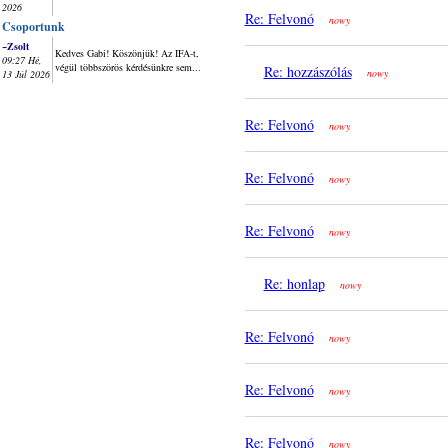
2026
Re: Felvonó
nowy
Csoportunk
~Zsolt
Kedves Gabi! Köszönjük! Az IFA-t,
09:27 Hé,
végül többszörös kérdésünkre sem...
Re: hozzászólás
nowy
13 Júl 2026
Re: Felvonó
nowy
Re: Felvonó
nowy
Re: Felvonó
nowy
Re: honlap
nowy
Re: Felvonó
nowy
Re: Felvonó
nowy
Re: Felvonó
nowy