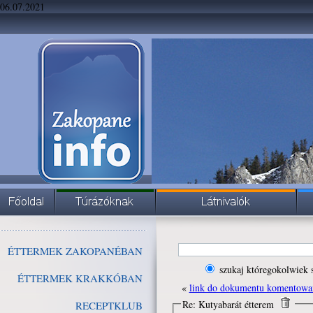
06.07.2021
ÉTTERMEK ZAKOPANÉBAN
szukaj któregokolwiek 
ÉTTERMEK KRAKKÓBAN
«
link do dokumentu komentowa
Re: Kutyabarát étterem
RECEPTKLUB