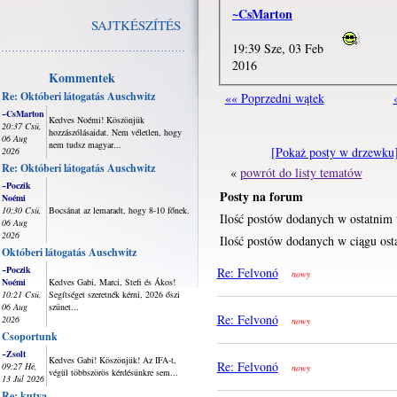
~CsMarton
SAJTKÉSZÍTÉS
19:39 Sze, 03 Feb
2016
Kommentek
Re: Októberi látogatás Auschwitz
«« Poprzedni wątek
~CsMarton
Kedves Noémi! Köszönjük
20:37 Csü,
hozzászólásaidat. Nem véletlen, hogy
06 Aug
nem tudsz magyar...
[Pokaż posty w drzewku
2026
Re: Októberi látogatás Auschwitz
«
powrót do listy tematów
~Poczik
Posty na forum
Noémi
10:30 Csü,
Bocsánat az lemaradt, hogy 8-10 főnek.
Ilość postów dodanych w ostatnim 
06 Aug
2026
Ilość postów dodanych w ciągu osta
Októberi látogatás Auschwitz
~Poczik
Re: Felvonó
nowy
Noémi
Kedves Gabi, Marci, Stefi és Ákos!
10:21 Csü,
Segítséget szeretnék kérni, 2026 őszi
06 Aug
szünet...
Re: Felvonó
2026
nowy
Csoportunk
~Zsolt
Kedves Gabi! Köszönjük! Az IFA-t,
Re: Felvonó
09:27 Hé,
nowy
végül többszörös kérdésünkre sem...
13 Júl 2026
Re: kutya