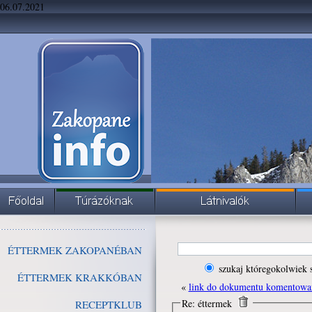
06.07.2021
ÉTTERMEK ZAKOPANÉBAN
szukaj któregokolwiek 
ÉTTERMEK KRAKKÓBAN
«
link do dokumentu komentowa
Re: éttermek
RECEPTKLUB