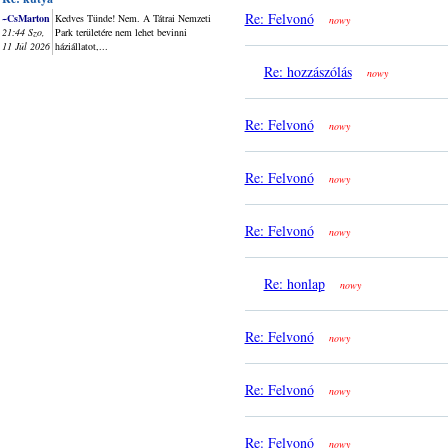
Re: Felvonó
~CsMarton
Kedves Tünde! Nem. A Tátrai Nemzeti
nowy
21:44 Szo,
Park területére nem lehet bevinni
11 Júl 2026
háziállatot,...
Re: hozzászólás
nowy
Re: Felvonó
nowy
Re: Felvonó
nowy
Re: Felvonó
nowy
Re: honlap
nowy
Re: Felvonó
nowy
Re: Felvonó
nowy
Re: Felvonó
nowy