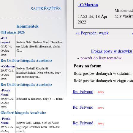
~CsMarton
SAJTKÉSZÍTÉS
Minden csü
hely vasárn
17:52 Hé, 18 Ápr
2022
Kommentek
OH utazás 2026
«« Poprzedni wątek
~OH
csoport
Kedves Gabi! Kedves Marci! Remélem
08:32 Va,
egy kicsit sikerült pihennetek, aludni
[Pokaż posty w drzewku
09 Aug
😊...
2026
«
powrót do listy tematów
Re: Októberi látogatás Auschwitz
Posty na forum
~CsMarton
Kedves Noémi! Köszönjük
20:37 Csü,
hozzászólásaidat. Nem véletlen, hogy
Ilość postów dodanych w ostatnim 
06 Aug
nem tudsz magyar...
2026
Ilość postów dodanych w ciągu osta
Re: Októberi látogatás Auschwitz
~Poczik
Re: Felvonó
nowy
Noémi
10:30 Csü,
Bocsánat az lemaradt, hogy 8-10 főnek.
06 Aug
Re: Felvonó
2026
nowy
Októberi látogatás Auschwitz
~Poczik
Re: Felvonó
Noémi
Kedves Gabi, Marci, Stefi és Ákos!
nowy
10:21 Csü,
Segítséget szeretnék kérni, 2026 őszi
06 Aug
szünet...