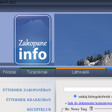
06.07.2021
ÉTTERMEK ZAKOPANÉBAN
szukaj któregokolwiek 
ÉTTERMEK KRAKKÓBAN
«
link do dokumentu komentowa
Re: Nowy Targ
RECEPTKLUB