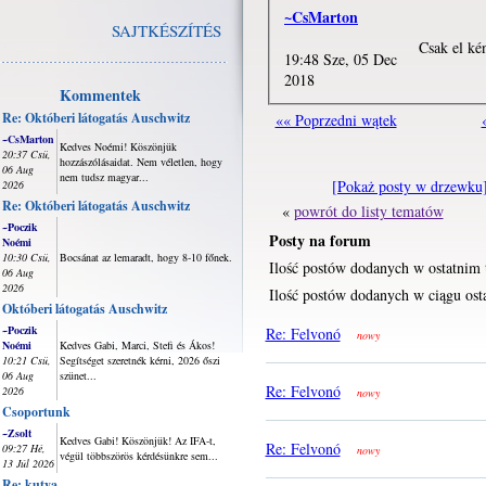
~CsMarton
SAJTKÉSZÍTÉS
Csak el ké
19:48 Sze, 05 Dec
2018
Kommentek
Re: Októberi látogatás Auschwitz
«« Poprzedni wątek
~CsMarton
Kedves Noémi! Köszönjük
20:37 Csü,
hozzászólásaidat. Nem véletlen, hogy
06 Aug
nem tudsz magyar...
[Pokaż posty w drzewku
2026
Re: Októberi látogatás Auschwitz
«
powrót do listy tematów
~Poczik
Posty na forum
Noémi
10:30 Csü,
Bocsánat az lemaradt, hogy 8-10 főnek.
Ilość postów dodanych w ostatnim 
06 Aug
2026
Ilość postów dodanych w ciągu osta
Októberi látogatás Auschwitz
~Poczik
Re: Felvonó
nowy
Noémi
Kedves Gabi, Marci, Stefi és Ákos!
10:21 Csü,
Segítséget szeretnék kérni, 2026 őszi
06 Aug
szünet...
Re: Felvonó
2026
nowy
Csoportunk
~Zsolt
Kedves Gabi! Köszönjük! Az IFA-t,
Re: Felvonó
09:27 Hé,
nowy
végül többszörös kérdésünkre sem...
13 Júl 2026
Re: kutya