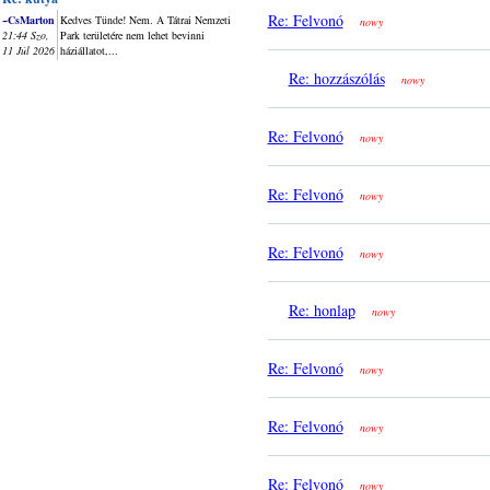
Re: Felvonó
~CsMarton
Kedves Tünde! Nem. A Tátrai Nemzeti
nowy
21:44 Szo,
Park területére nem lehet bevinni
11 Júl 2026
háziállatot,...
Re: hozzászólás
nowy
Re: Felvonó
nowy
Re: Felvonó
nowy
Re: Felvonó
nowy
Re: honlap
nowy
Re: Felvonó
nowy
Re: Felvonó
nowy
Re: Felvonó
nowy