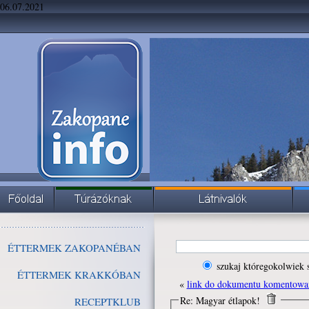
06.07.2021
ÉTTERMEK ZAKOPANÉBAN
szukaj któregokolwiek 
ÉTTERMEK KRAKKÓBAN
«
link do dokumentu komentowa
Re: Magyar étlapok!
RECEPTKLUB