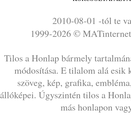
2010-08-01 -tól te v
1999-2026 ©
MATinterne
Tilos a Honlap bármely tartalmána
módosítása. E tilalom alá esik
szöveg, kép, grafika, embléma
állóképei. Úgyszintén tilos a Honl
más honlapon vagy