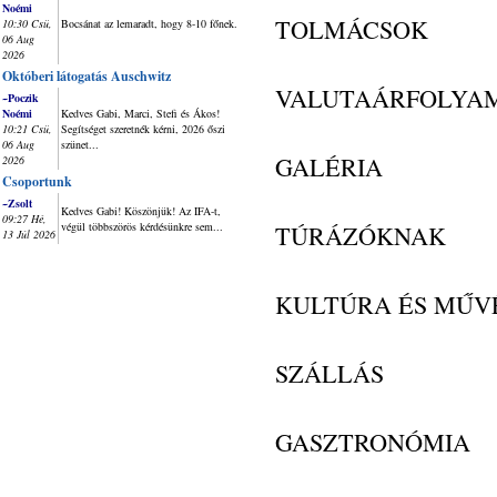
Noémi
TOLMÁCSOK
10:30 Csü,
Bocsánat az lemaradt, hogy 8-10 főnek.
06 Aug
2026
Októberi látogatás Auschwitz
VALUTAÁRFOLYA
~Poczik
Noémi
Kedves Gabi, Marci, Stefi és Ákos!
10:21 Csü,
Segítséget szeretnék kérni, 2026 őszi
06 Aug
szünet...
GALÉRIA
2026
Csoportunk
~Zsolt
Kedves Gabi! Köszönjük! Az IFA-t,
09:27 Hé,
végül többszörös kérdésünkre sem...
TÚRÁZÓKNAK
13 Júl 2026
KULTÚRA ÉS MŰV
SZÁLLÁS
GASZTRONÓMIA