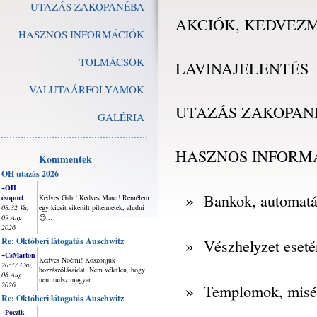
UTAZÁS ZAKOPANÉBA
AKCIÓK, KEDVEZ
HASZNOS INFORMÁCIÓK
TOLMÁCSOK
LAVINAJELENTÉS
VALUTAÁRFOLYAMOK
UTAZÁS ZAKOPAN
GALÉRIA
HASZNOS INFORM
Kommentek
OH utazás 2026
~OH
»
Bankok, automat
csoport
Kedves Gabi! Kedves Marci! Remélem
08:32 Va,
egy kicsit sikerült pihennetek, aludni
09 Aug
😊...
2026
»
Re: Októberi látogatás Auschwitz
Vészhelyzet eseté
~CsMarton
Kedves Noémi! Köszönjük
20:37 Csü,
hozzászólásaidat. Nem véletlen, hogy
06 Aug
nem tudsz magyar...
2026
»
Templomok, misé
Re: Októberi látogatás Auschwitz
~Poczik