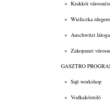
»
Krakkói városnéz
»
Wieliczka idegen
»
Auschwitzi látoga
»
Zakopanei városn
GASZTRO PROGR
»
Sajt workshop
»
Vodkakóstoló