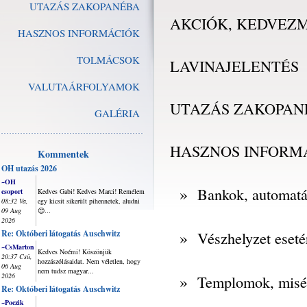
UTAZÁS ZAKOPANÉBA
AKCIÓK, KEDVEZ
HASZNOS INFORMÁCIÓK
TOLMÁCSOK
LAVINAJELENTÉS
VALUTAÁRFOLYAMOK
UTAZÁS ZAKOPAN
GALÉRIA
HASZNOS INFORM
Kommentek
OH utazás 2026
~OH
»
Bankok, automat
csoport
Kedves Gabi! Kedves Marci! Remélem
08:32 Va,
egy kicsit sikerült pihennetek, aludni
09 Aug
😊...
2026
»
Re: Októberi látogatás Auschwitz
Vészhelyzet eseté
~CsMarton
Kedves Noémi! Köszönjük
20:37 Csü,
hozzászólásaidat. Nem véletlen, hogy
06 Aug
nem tudsz magyar...
2026
»
Templomok, misé
Re: Októberi látogatás Auschwitz
~Poczik