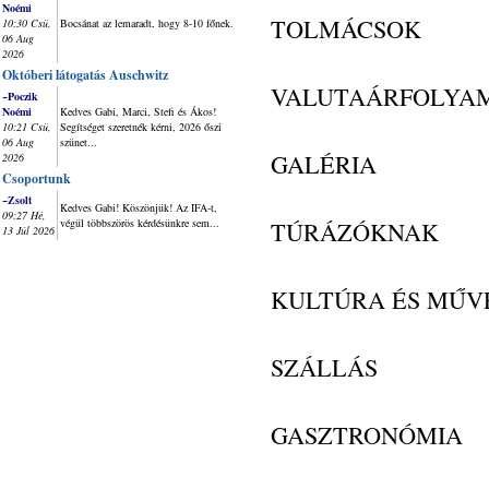
Noémi
TOLMÁCSOK
10:30 Csü,
Bocsánat az lemaradt, hogy 8-10 főnek.
06 Aug
2026
Októberi látogatás Auschwitz
VALUTAÁRFOLYA
~Poczik
Noémi
Kedves Gabi, Marci, Stefi és Ákos!
10:21 Csü,
Segítséget szeretnék kérni, 2026 őszi
06 Aug
szünet...
GALÉRIA
2026
Csoportunk
~Zsolt
Kedves Gabi! Köszönjük! Az IFA-t,
09:27 Hé,
végül többszörös kérdésünkre sem...
TÚRÁZÓKNAK
13 Júl 2026
KULTÚRA ÉS MŰV
SZÁLLÁS
GASZTRONÓMIA