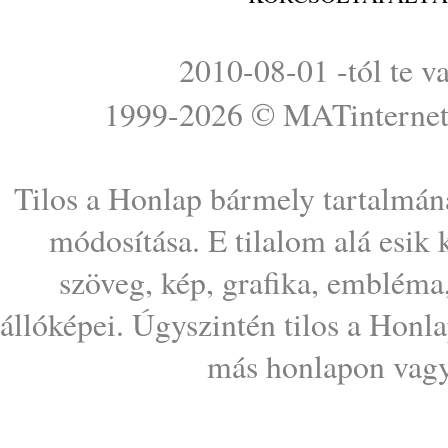
2010-08-01 -tól te v
1999-2026 ©
MATinterne
Tilos a Honlap bármely tartalmána
módosítása. E tilalom alá esik
szöveg, kép, grafika, embléma
állóképei. Úgyszintén tilos a Honl
más honlapon vagy