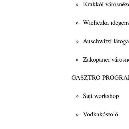
»
Krakkói városnéz
»
Wieliczka idegen
»
Auschwitzi látoga
»
Zakopanei városn
GASZTRO PROGR
»
Sajt workshop
»
Vodkakóstoló