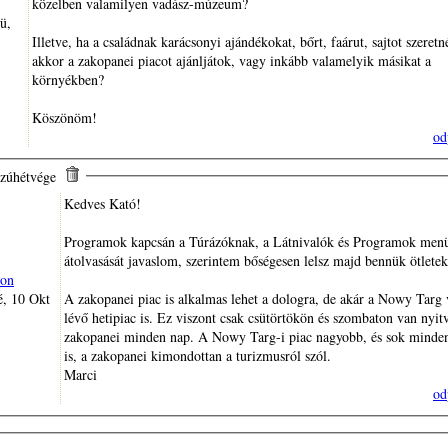
közelben valamilyen vadász-múzeum?
Illetve, ha a családnak karácsonyi ajándékokat, bőrt, faárut, sajtot szeret
akkor a zakopanei piacot ajánljátok, vagy inkább valamelyik másikat a
környékben?
Köszönöm!
od
szúhétvége
Kedves Kató!
Programok kapcsán a Túrázóknak, a Látnivalók és Programok men
átolvasását javaslom, szerintem bőségesen lelsz majd bennük ötletek
on
é, 10 Okt
A zakopanei piac is alkalmas lehet a dologra, de akár a Nowy Targ
lévő hetipiac is. Ez viszont csak csütörtökön és szombaton van nyit
zakopanei minden nap. A Nowy Targ-i piac nagyobb, és sok minden
is, a zakopanei kimondottan a turizmusról szól.
Marci
od