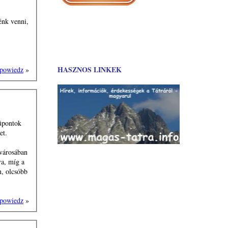
nénk venni,
HASZNOS LINKEK
powiedz
»
üpontok
et.
 városában
va, míg a
, olcsóbb
powiedz
»