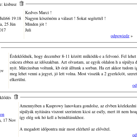
e: kisbusz
Kedves Marci !
uli66 19:18
Nagyon köszönöm a választ ! Sokat segítettél !
a, 25 Jún
Minden jót !
017
Juli
odpowiedz
»
Érdeklődnék, hogy december 8-11 között működik-e a felvonó. Fel lehet 
csúcsra ebben az időszakban. Azt olvastam, az egyik oldalon h a sípálya dec.14-én
nyit. Márciusban voltunk, kb órát álltunk a sorban. Ha ezt akkor tudom i
ov
meg lehet venni a jegyet, jó lett volna. Most visszük a 2 gyerkőcöt, szere
elkerülni.
od
eklődés
Amennyiben a Kasprowy lanovkara gondolsz, az elvben közlekedni
sípályák nyitására viszont szerintem kicsi az esély, mert itt nem hoagyuznak,
on
így elég sok hó kell a beindításukhoz.
a, 17 Nov
A megadott időpontra már most elérhető az elővétel.
od