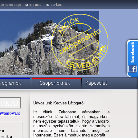
Üdvözlünk Kedves Látogató!
Itt élünk Zakopane városában, a
awansowane
meseszép Tátra lábainál, és magyarként
nem egyszer tapasztaltuk, hogy a városról
ritkaszép nyelvünkön szinte semmilyen
y a
információ nem található meg az
Interneten. Ezért álmodtuk meg e portált.
gedik a