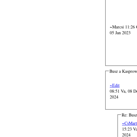
~Marcsi 11:26 Csü,
05 Jan 2023
Busz a Kaspro
~Edit
08:51 Va, 08 D
2024
Re: Bus
~CsMart
15:23 V
2024