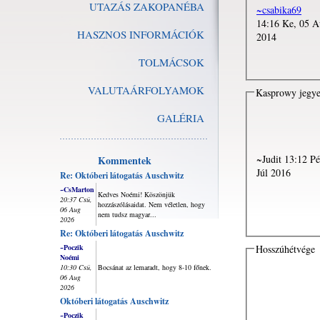
UTAZÁS ZAKOPANÉBA
~csabika69
14:16 Ke, 05 
HASZNOS INFORMÁCIÓK
2014
TOLMÁCSOK
VALUTAÁRFOLYAMOK
Kasprowy jegy
GALÉRIA
~Judit 13:12 Pé, 08
Kommentek
Júl 2016
Re: Októberi látogatás Auschwitz
~CsMarton
Kedves Noémi! Köszönjük
20:37 Csü,
hozzászólásaidat. Nem véletlen, hogy
06 Aug
nem tudsz magyar...
2026
Re: Októberi látogatás Auschwitz
~Poczik
Hosszúhétvége
Noémi
10:30 Csü,
Bocsánat az lemaradt, hogy 8-10 főnek.
06 Aug
2026
Októberi látogatás Auschwitz
~Poczik