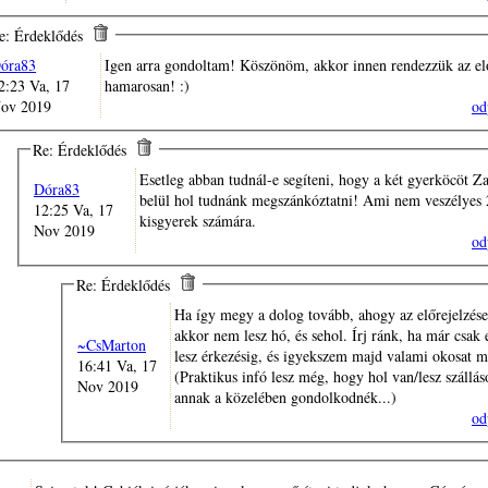
e: Érdeklődés
óra83
Igen arra gondoltam! Köszönöm, akkor innen rendezzük az el
2:23 Va, 17
hamarosan! :)
ov 2019
od
Re: Érdeklődés
Esetleg abban tudnál-e segíteni, hogy a két gyerköcöt 
Dóra83
belül hol tudnánk megszánkóztatni! Ami nem veszélyes 
12:25 Va, 17
kisgyerek számára.
Nov 2019
od
Re: Érdeklődés
Ha így megy a dolog tovább, ahogy az előrejelzés
akkor nem lesz hó, és sehol. Írj ránk, ha már csak 
~CsMarton
lesz érkezésig, és igyekszem majd valami okosat 
16:41 Va, 17
(Praktikus infó lesz még, hogy hol van/lesz szállás
Nov 2019
annak a közelében gondolkodnék...)
od