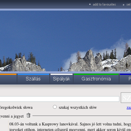
óregokolwiek słowa
szukaj wszystkich słów
za
gvenni a jegyet
08.03-án voltunk a Kasprowy lanovkával. Sajnos jó lett volna tudni, hog
jegyeket otthon, interneten célszerű megvenni, mert akkor soron kívül en