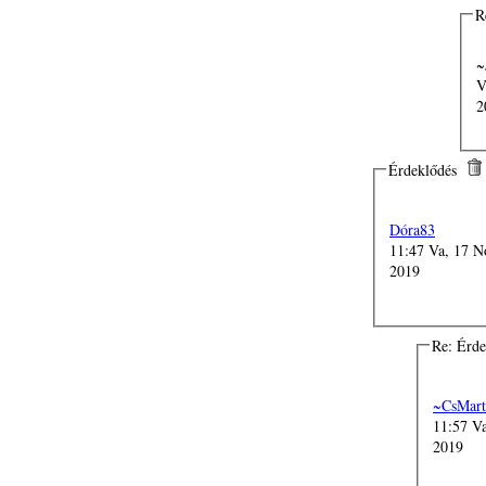
R
~J
V
2
Érdeklődés
Dóra83
11:47 Va, 17 N
2019
Re: Érd
~CsMart
11:57 V
2019