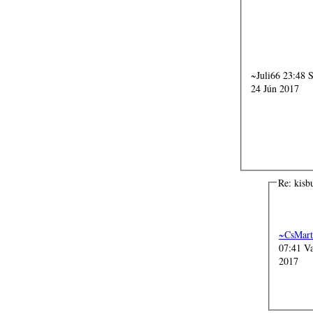
~Juli66 23:48 Szo,
24 Jún 2017
Re: kis
~CsMart
07:41 Va
2017