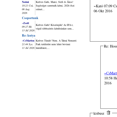
Noémi
Kedves Gabi, Marci, Stefi és Ákos!
~Kató 07:09 Csü,
10:21 Csü,
Segítséget szeretnék kérni, 2026 őszi
06 Aug
szünet...
06 Okt 2016
2026
Csoportunk
~Zsolt
Kedves Gabi! Köszönjük! Az IFA-t,
09:27 Hé,
végül többszörös kérdésünkre sem...
13 Júl 2026
Re: kutya
~CsMarton
Kedves Tünde! Nem. A Tátrai Nemzeti
21:44 Szo,
Park területére nem lehet bevinni
Re: Hos
11 Júl 2026
háziállatot,...
~CsMart
10:58 H
2016
kisbusz