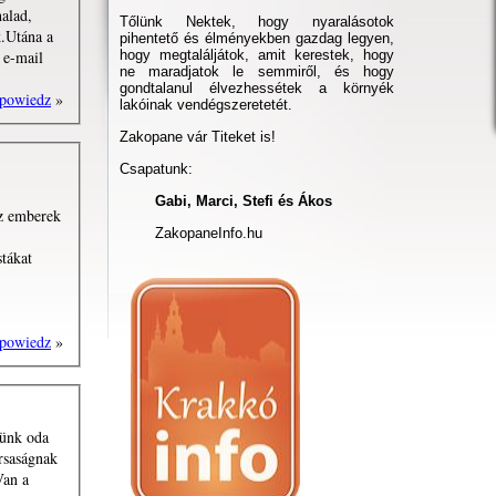
halad,
Tőlünk Nektek, hogy nyaralásotok
k.Utána a
pihentető és élményekben gazdag legyen,
 e-mail
hogy megtaláljátok, amit kerestek, hogy
ne maradjatok le semmiről, és hogy
gondtalanul élvezhessétek a környék
powiedz
»
lakóinak vendégszeretetét.
Zakopane vár Titeket is!
Csapatunk:
Gabi, Marci, Stefi és Ákos
z emberek
ZakopaneInfo.hu
stákat
powiedz
»
rünk oda
rsaságnak
Van a