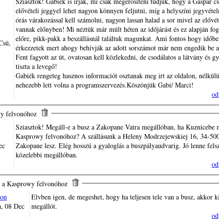
Sziasztok! Gabiék is írják, mi csak megerősíteni tudjuk, hogy a Gáspár c
elővételi jeggyel lehet nagyon könnyen feljutni, míg a helyszíni jegyvétel
órás várakozással kell számolni, nagyon lassan halad a sor mivel az elővé
vannak előnyben! Mi néztük már múlt héten az időjárást és ez alapján fog
előre, pikk-pakk a beszállásnál találtuk magunkat. Ami fontos hogy időb
érkezzetek mert ahogy behívják az adott sorszámot már nem engedik be a
Fent fagyott az út, ovatosan kell közlekedni, de csodálatos a látvány és g
tiszta a levegő!
Gabiék rengeteg hasznos informaciót osztanak meg irt az oldalon, nélkül
nehezebb lett volna a programszervezés.Köszönjük Gabi/ Marci!
od
wy felvonóhoz
Sziasztok! Megáll-e a busz a Zakopane Vatra megállóban, ha Kuznicebe
Kasprowy felvonóhoz? A szállásunk a Heleny Modrzejewskiej 16, 34-50
ec
Zakopane lesz. Elég hosszú a gyaloglás a buszpályaudvarig. Jó lenne felsz
közelebbi megállóban.
od
z a Kasprowy felvonóhoz
on
Elvben igen, de megeshet, hogy ha teljesen tele van a busz, akkor k
a, 08 Dec
megállót.
od