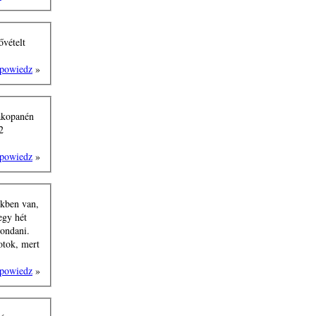
ővételt
powiedz
»
Zakopanén
2
powiedz
»
ekben van,
egy hét
mondani.
otok, mert
powiedz
»