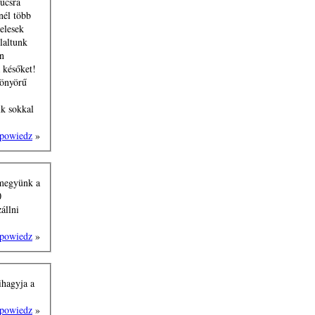
súcsra
nél több
telesek
laltunk
en
 későket!
yönyörű
ük sokkal
powiedz
»
 megyünk a
0
állni
powiedz
»
ihagyja a
powiedz
»