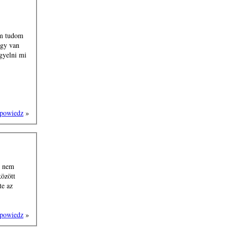
em tudom
agy van
igyelni mi
powiedz
»
m nem
között
te az
powiedz
»