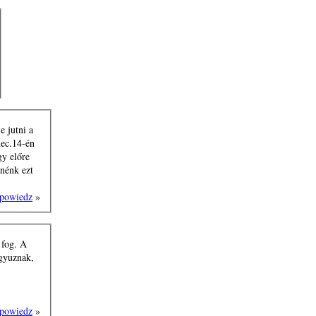
e jutni a
gy előre
tnénk ezt
powiedz
»
 fog. A
powiedz
»