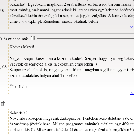
beszállást. Egyébként majdnem 2 órát álltunk sorba, a sor baromi lassan 
Aug
mert mindig csak annyi jegyet adnak ki, amennyien egy kabinba beférne
következő kabin érkeztéig áll a sor, nincs jegykiszolgálás. A lanovkás cég
címe : www.pkl.pl. Remélem, mások okulnak belőle.
od
ek és minden más
Kedves Marci!
Nagyon szépen köszönöm a közreműködést. Szuper, hogy ilyen segítőkés
vagytok és segítetek a kis tájékozatlan embereken :)
Szuper az oldalatok is, rengeteg az infó ami nagyban segíti a magyar turi
azon a csodálatos helyen ahol Ti is éltek.
Üdv. Judit.
od
Sziasztok!
November közepén megyünk Zakopanéba. Pénteken késő délután- este é
és vasárnap jövünk haza. Milyen programot tudnátok ajánlani egy 4fős tá
a piacon kívül? Mi az amit feltétlenül érdemes megnézni a környékben? 