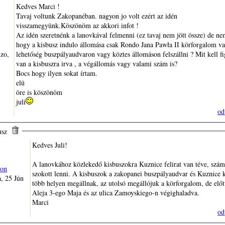
Kedves Marci !
Tavaj voltunk Zakopanéban. nagyon jo volt ezért az idén
visszamegyünk.Köszönöm az akkori infot !
Az idén szeretnénk a lanovkával felmenni (ez tavaj nem jött össze) de n
hogy a kisbusz indulo állomása csak Rondo Jana Pawła II körforgalom v
lehetőség buszpályaudvaron vagy köztes állomáson felszállni ? Mit kell f
van a kisbuszra irva , a végállomás vagy valami szám is?
Bocs hogy ilyen sokat írtam.
elü
öre is köszönöm
juli
od
busz
Kedves Juli!
A lanovkához közlekedő kisbuszokra Kuznice felirat van téve, szá
on
szokott lenni. A kisbuszok a zakopanei buszpályaudvar és Kuznice 
, 25 Jún
több helyen megállnak, az utolsó megállójuk a körforgalom, de előt
Aleja 3-ego Maja és az ulica Zamoyskiego-n végighaladva.
Marci
od