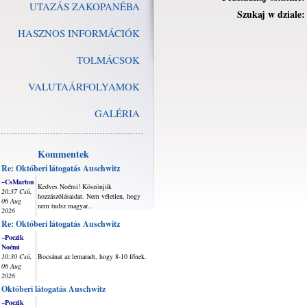
UTAZÁS ZAKOPANÉBA
Szukaj w dziale:
HASZNOS INFORMÁCIÓK
TOLMÁCSOK
VALUTAÁRFOLYAMOK
GALÉRIA
Kommentek
Re: Októberi látogatás Auschwitz
~CsMarton
Kedves Noémi! Köszönjük
20:37 Csü,
hozzászólásaidat. Nem véletlen, hogy
06 Aug
nem tudsz magyar...
2026
Re: Októberi látogatás Auschwitz
~Poczik
Noémi
10:30 Csü,
Bocsánat az lemaradt, hogy 8-10 főnek.
06 Aug
2026
Októberi látogatás Auschwitz
~Poczik