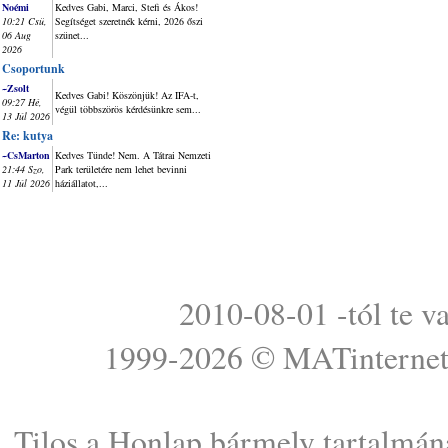
Noémi
Kedves Gabi, Marci, Stefi és Ákos!
10:21 Csü,
Segítséget szeretnék kérni, 2026 őszi
06 Aug
szünet...
2026
Csoportunk
~Zsolt
Kedves Gabi! Köszönjük! Az IFA-t,
09:27 Hé,
végül többszörös kérdésünkre sem...
13 Júl 2026
Re: kutya
~CsMarton
Kedves Tünde! Nem. A Tátrai Nemzeti
21:44 Szo,
Park területére nem lehet bevinni
11 Júl 2026
háziállatot,...
2010-08-01 -tól te v
1999-2026 ©
MATinterne
Tilos a Honlap bármely tartalmána