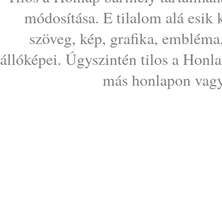
módosítása. E tilalom alá esik
szöveg, kép, grafika, embléma
állóképei. Úgyszintén tilos a Honl
más honlapon vagy