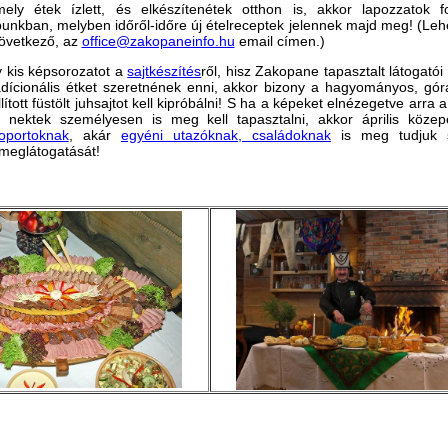
ly étek ízlett, és elkészítenétek otthon is, akkor lapozzatok f
bunkban, melyben időről-időre új ételreceptek jelennek majd meg! (Lehe
következő, az
office@zakopaneinfo.hu
email címen.)
y kis képsorozatot a
sajtkészítés
ről, hisz Zakopane tapasztalt látogatói
adícionális étket szeretnének enni, akkor bizony a hagyományos, gó
ított füstölt juhsajtot kell kipróbálni! S ha a képeket elnézegetve arra
t nektek személyesen is meg kell tapasztalni, akkor április közep
oportoknak
, akár
egyéni utazóknak, családoknak
is meg tudjuk s
 meglátogatását!