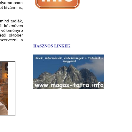
olyamatosan
t kívánni is,
 mind tudják,
rál kézműves
 a véleményre
étől október
zervezni a
HASZNOS LINKEK