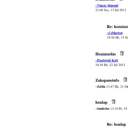
~Vincze Jánosné
21:08 Szo, 13 Júl 2013
Re: hozzászó
~CsMarton
18:56 Hé, 15 Jú
Hozzászólás
~Pasztorné Kati
18:58 Hé, 22 Júl 2013
Zakopaneinfo
~Zsófia
13:47 Hé, 21 Ok
honlap
~tunderke
13:18 Pé, 10
Re: honlap