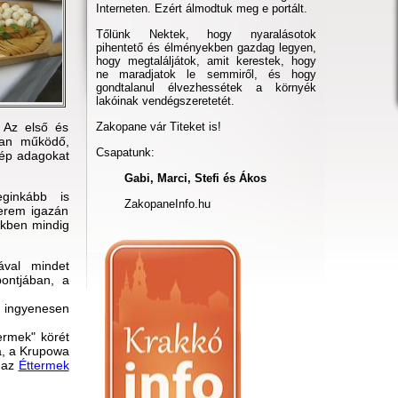
Interneten. Ezért álmodtuk meg e portált.
Tőlünk Nektek, hogy nyaralásotok
pihentető és élményekben gazdag legyen,
hogy megtaláljátok, amit kerestek, hogy
ne maradjatok le semmiről, és hogy
gondtalanul élvezhessétek a környék
lakóinak vendégszeretetét.
 Az első és
Zakopane vár Titeket is!
ban működő,
Csapatunk:
zép adagokat
Gabi, Marci, Stefi és Ákos
ginkább is
ZakopaneInfo.hu
terem igazán
tekben mindig
ával mindet
pontjában, a
 ingyenesen
ermek" körét
a, a Krupowa
k az
Éttermek