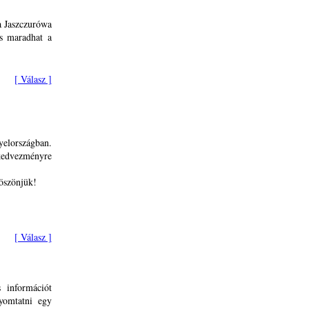
a Jaszczurówa
is maradhat a
[ Válasz ]
yelországban.
kedvezményre
öszönjük!
[ Válasz ]
s információt
nyomtatni egy