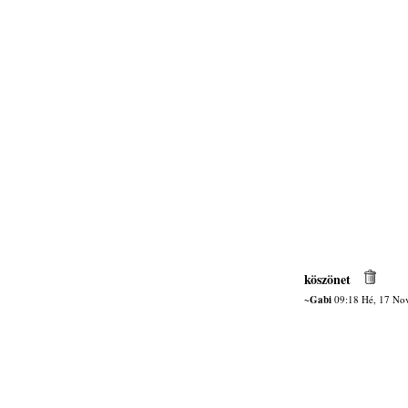
köszönet
~Gabi
09:18 Hé, 17 No