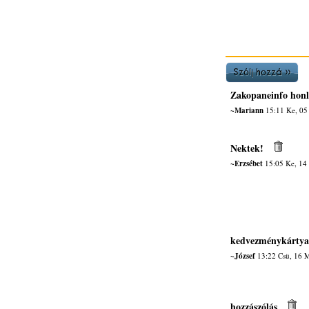
Zakopaneinfo honl
~Mariann
15:11 Ke, 05
Nektek!
~Erzsébet
15:05 Ke, 14
kedvezménykártya
~József
13:22 Csü, 16 
hozzászólás