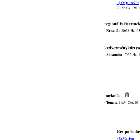
~JzXQjPrc70u
20:36 Csü, 30 
regionális étterme
~Krisztián
20:38 Hé, 03
kedvezménykártya
~Alexandra
17:52 Hé, 
parkolás
~Tomasz
11:54 Csü, 03 
Re: parkolá
~CsMarton