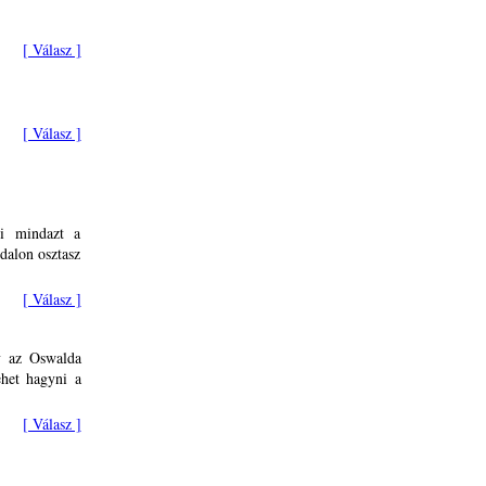
[ Válasz ]
[ Válasz ]
i mindazt a
ldalon osztasz
[ Válasz ]
y az Oswalda
ehet hagyni a
[ Válasz ]