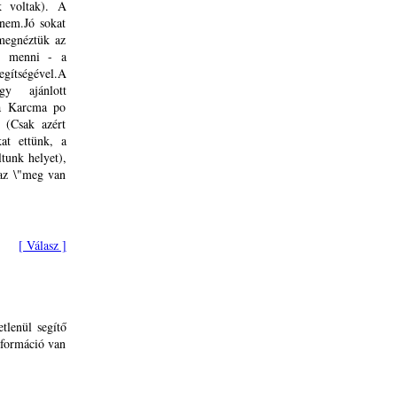
k voltak). A
 nem.Jó sokat
,megnéztük az
g menni - a
egítségével.A
gy ajánlott
 a Karcma po
 (Csak azért
at ettünk, a
ltunk helyet),
 az \"meg van
[ Válasz ]
tlenül segítő
nformáció van