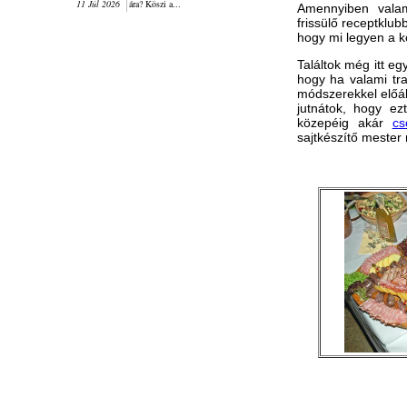
11 Júl 2026
ára? Köszi a...
Amennyiben valame
frissülő receptklub
hogy mi legyen a 
Találtok még itt eg
hogy ha valami tr
módszerekkel előáll
jutnátok, hogy ez
közepéig akár
cs
sajtkészítő mester