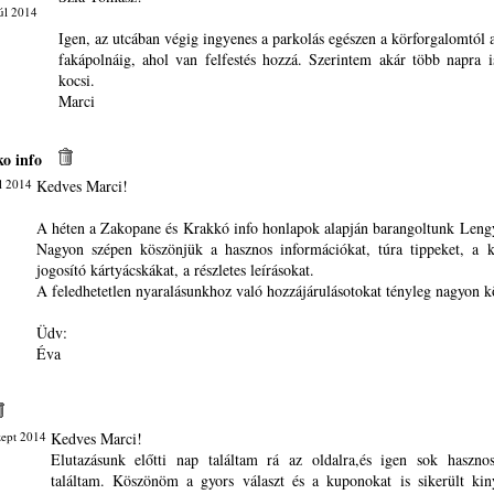
úl 2014
Igen, az utcában végig ingyenes a parkolás egészen a körforgalomtól 
fakápolnáig, ahol van felfestés hozzá. Szerintem akár több napra 
kocsi.
Marci
o info
l 2014
Kedves Marci!
A héten a Zakopane és Krakkó info honlapok alapján barangoltunk Leng
Nagyon szépen köszönjük a hasznos információkat, túra tippeket, a 
jogosító kártyácskákat, a részletes leírásokat.
A feledhetetlen nyaralásunkhoz való hozzájárulásotokat tényleg nagyon k
Üdv:
Éva
zept 2014
Kedves Marci!
Elutazásunk előtti nap találtam rá az oldalra,és igen sok haszno
találtam. Köszönöm a gyors választ és a kuponokat is sikerült ki