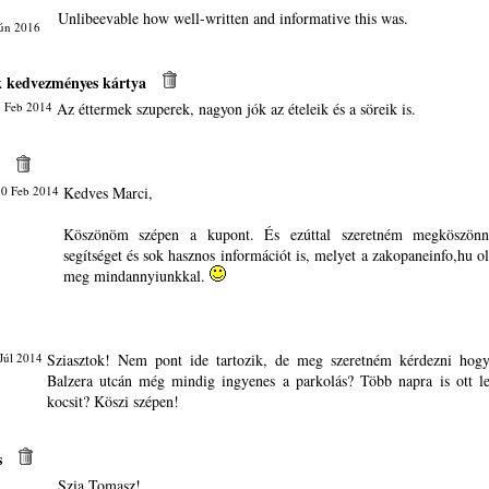
Unlibeevable how well-written and informative this was.
Jún 2016
k kedvezményes kártya
 Feb 2014
Az éttermek szuperek, nagyon jók az ételeik és a söreik is.
10 Feb 2014
Kedves Marci,
Köszönöm szépen a kupont. És ezúttal szeretném megköszönn
segítséget és sok hasznos információt is, melyet a zakopaneinfo,hu o
meg mindannyiunkkal.
Júl 2014
Sziasztok! Nem pont ide tartozik, de meg szeretném kérdezni hog
Balzera utcán még mindig ingyenes a parkolás? Több napra is ott l
kocsit? Köszi szépen!
s
Szia Tomasz!