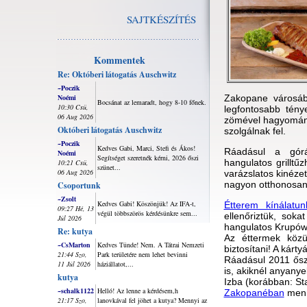
SAJTKÉSZÍTÉS
Kommentek
Re: Októberi látogatás Auschwitz
~Poczik
Noémi
Zakopane városáb
Bocsánat az lemaradt, hogy 8-10 főnek.
10:30 Csü,
legfontosabb tén
06 Aug 2026
zömével hagyomány
Októberi látogatás Auschwitz
szolgálnak fel.
~Poczik
Kedves Gabi, Marci, Stefi és Ákos!
Ráadásul a górá
Noémi
Segítséget szeretnék kérni, 2026 őszi
hangulatos grillt
10:21 Csü,
szünet...
06 Aug 2026
varázslatos kinéze
nagyon otthonosan 
Csoportunk
~Zsolt
Kedves Gabi! Köszönjük! Az IFA-t,
Étterem kínálatu
09:27 Hé, 13
végül többszörös kérdésünkre sem...
ellenőriztük, soka
Júl 2026
hangulatos Krupów
Re: kutya
Az éttermek közü
~CsMarton
Kedves Tünde! Nem. A Tátrai Nemzeti
biztosítani! A kárt
21:44 Szo,
Park területére nem lehet bevinni
Ráadásul 2011 őszé
11 Júl 2026
háziállatot,...
is, akiknél anyany
kutya
Izba (korábban: St
~schalk1122
Helló! Az lenne a kérdésem,h
Zakopanéban
menü
21:17 Szo,
lanovkával fel jöhet a kutya? Mennyi az