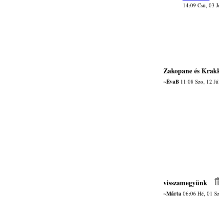
14:09 Csü, 03 J
Zakopane és Krakk
~ÉvaB
11:08 Szo, 12 Jú
visszamegyünk
~Márta
06:06 Hé, 01 S