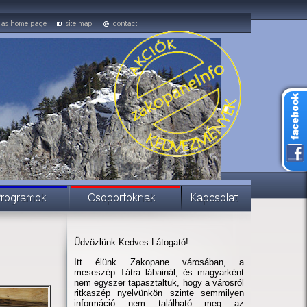
Üdvözlünk Kedves Látogató!
Itt élünk Zakopane városában, a
meseszép Tátra lábainál, és magyarként
nem egyszer tapasztaltuk, hogy a városról
ritkaszép nyelvünkön szinte semmilyen
információ nem található meg az