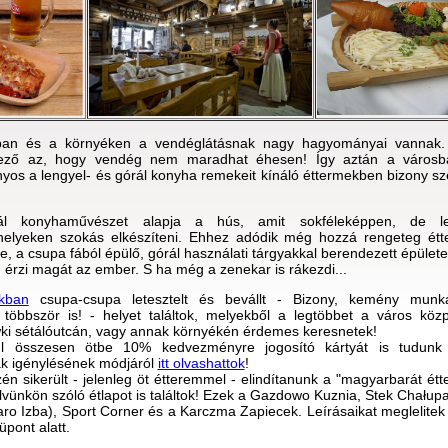
an és a környéken a vendéglátásnak nagy hagyományai vannak.
yező az, hogy vendég nem maradhat éhesen! Így aztán a város
os a lengyel- és górál konyha remekeit kínáló éttermekben bizony s
l konyhaművészet alapja a hús, amit sokféleképpen, de le
űzhelyeken szokás elkészíteni. Ehhez adódik még hozzá rengeteg ét
te, a csupa fából épülő, górál használati tárgyakkal berendezett épüle
érzi magát az ember. S ha még a zenekar is rákezdi...
nkban
csupa-csupa letesztelt és bevállt - Bizony, kemény munk
t többször is! - helyet találtok, melyekből a legtöbbet a város köz
ki sétálóutcán, vagy annak környékén érdemes keresnetek!
l összesen ötbe 10% kedvezményre jogosító kártyát is tudunk
yák igénylésének módjáról
itt olvashattok
!
n sikerült - jelenleg öt étteremmel - elindítanunk a "magyarbarát étt
elvünkön szóló étlapot is találtok! Ezek a Gazdowo Kuznia, Stek Chałup
aro Izba), Sport Corner és a Karczma Zapiecek. Leírásaikat meglelite
pont alatt.