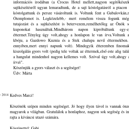
információs irodában (a Crocus Hotel mellett,nagyon segítőkésze
sajtkészítésről ugyan lemaradtunk, de a sajt kóstolgatásról a piacon
kóstolgattunk és persze vásároltunk is. Voltunk fent a Gubalovkán
Ótemplomot is. Legközelebb,- mert remélem vissza fogunk mé
tutajozást és a sajtkészítést is betervezem,remélhetőleg az Önök s
kuponokat használtuk.Mindhárom napon kipróbáltunk egy-e
éttermet.Tényleg úgy volt,ahogy a honlapon le van írva.Voltunk
kbóju, a Gazdowo Kuznia és a Stek chalupa nevű éttermekben.
ennyiben,mert ennyi napunk volt). Mindegyik étteremben finomak
kiszolgálás gyors volt (pedig tele voltak az éttermek,első este alig talá
a hangulat mindenhol nagyon kellemes volt. Szóval úgy volt,ahogy
írva\".
Köszönjük a gyors választ és a segítséget!
Üdv: Márta
v 2014
Kedves Marci!
Köszönök szépen minden segítséget. Jó hogy ilyen távol is vannak önze
magyarok a világban. Gratulálok a honlaphoz, nagyon sok segítség és i
rajta a kíváncsi utazó számára.
Köszönettel: Gabi