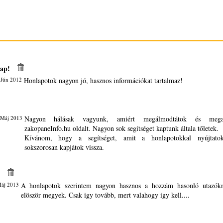
ap!
 Jún 2012
Honlapotok nagyon jó, hasznos információkat tartalmaz!
 Máj 2013
Nagyon hálásak vagyunk, amiért megálmodtátok és megal
zakopaneInfo.hu oldalt. Nagyon sok segítséget kaptunk általa tőletek.
Kívánom, hogy a segítséget, amit a honlapotokkal nyújtato
sokszorosan kapjátok vissza.
Máj 2013
A honlapotok szerintem nagyon hasznos a hozzám hasonló utazók
elöször megyek. Csak igy tovább, mert valahogy igy kell....