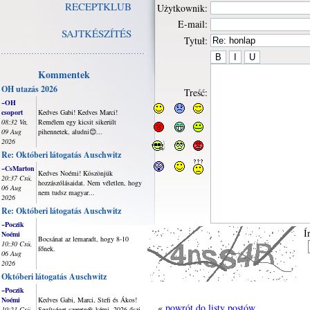
RECEPTKLUB
Użytkownik:
E-mail:
SAJTKÉSZÍTÉS
Tytuł:
Kommentek
OH utazás 2026
Treść:
~OH
csoport
Kedves Gabi! Kedves Marci!
08:32 Va,
Remélem egy kicsit sikerült
09 Aug
pihennetek, aludni😊...
2026
Re: Októberi látogatás Auschwitz
~CsMarton
Kedves Noémi! Köszönjük
20:37 Csü,
hozzászólásaidat. Nem véletlen, hogy
06 Aug
nem tudsz magyar...
2026
Re: Októberi látogatás Auschwitz
~Poczik
Í
Noémi
Bocsánat az lemaradt, hogy 8-10
10:30 Csü,
főnek.
06 Aug
2026
Októberi látogatás Auschwitz
~Poczik
Noémi
Kedves Gabi, Marci, Stefi és Ákos!
«
powrót do listy postów
10:21 Csü,
Segítséget szeretnék kérni, 2026 őszi