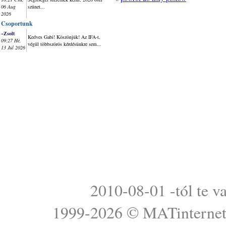
06 Aug
szünet...
2026
Csoportunk
~Zsolt
Kedves Gabi! Köszönjük! Az IFA-t,
09:27 Hé,
végül többszörös kérdésünkre sem...
13 Júl 2026
2010-08-01 -tól te v
1999-2026 ©
MATinterne