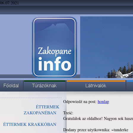
06.07.2021
Odpowiedź na post:
honlap
ÉTTERMEK
ZAKOPANÉBAN
Treść:
Gratulálok az oldalhoz! Nagyon sok hasz
ÉTTERMEK KRAKKÓBAN
Dodany przez użytkownika: ~tunderke