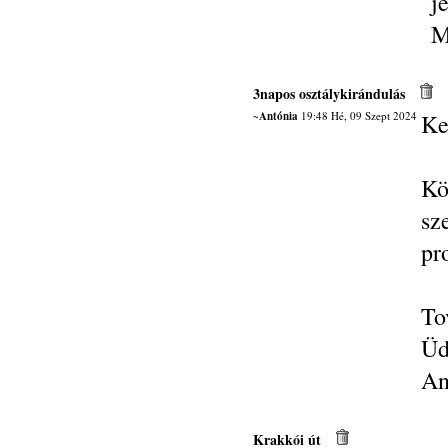
j
M
3napos osztálykirándulás
~Antónia
19:48 Hé, 09 Szept 2024
Ke
Kö
sz
pr
To
Üd
An
Krakkói út