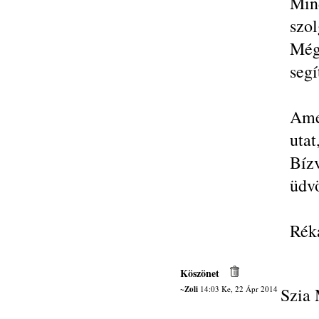
Mind
szol
Még
segí
Ame
utat
Bíz
üdvö
Rék
Köszönet
~Zoli
14:03 Ke, 22 Ápr 2014
Szia 