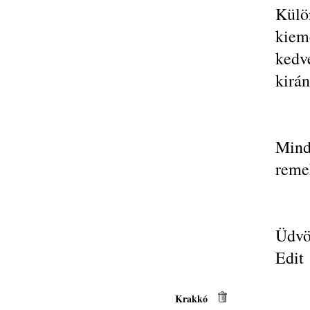
Kül
kiem
kedv
kirá
Mind
remek
Üdvöz
Edit
Krakkó