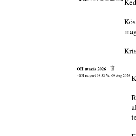
Ked
Kös
mag
Kri
OH utazás 2026
~OH csoport
08:32 Va, 09 Aug 2026
K
R
a
t