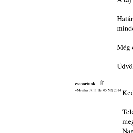
Határ
minde
Még e
Üdvöz
csoportunk
~Monika
09:11 Hé, 05 Máj 2014
Ked
Te
meg
Nag