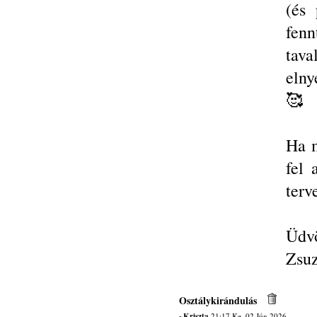
(és 
fen
tava
elny
🥰
Ha m
fel 
terv
Üdvö
Zsuz
Osztálykirándulás
~Kriszta
21:17 Ke, 02 Jún 2026