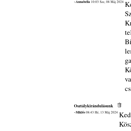
~Annabella
10:03 Sze, 08 Máj 2024
K
Sz
Kr
t
Bi
l
g
K
v
cs
Osztálykirándulásunk
~Miklós
08:43 Hé, 13 Máj 2024
Ked
Kös