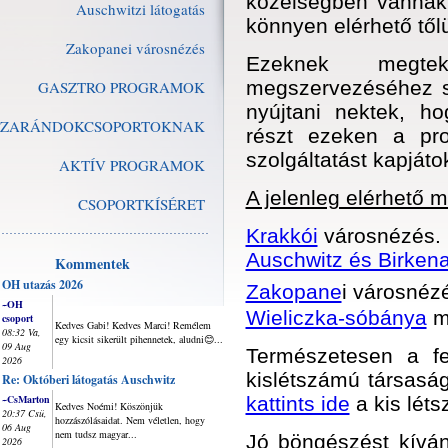
közelségben vannak
Auschwitzi látogatás
könnyen elérhető től
Zakopanei városnézés
Ezeknek megtek
megszervezéséhez s
GASZTRO PROGRAMOK
nyújtani nektek, h
ZARÁNDOKCSOPORTOKNAK
részt ezeken a pr
szolgáltatást kapjáto
AKTÍV PROGRAMOK
A jelenleg elérhető 
CSOPORTKÍSÉRET
Krakkói
városnézés.
Auschwitz és Birken
Kommentek
OH utazás 2026
Zakopane
i városnéz
~OH
Wieliczka-sóbánya
m
csoport
Kedves Gabi! Kedves Marci! Remélem
08:32 Va,
egy kicsit sikerült pihennetek, aludni😊...
09 Aug
Természetesen a fe
2026
kislétszámú társaság
Re: Októberi látogatás Auschwitz
~CsMarton
kattints ide
a kis lét
Kedves Noémi! Köszönjük
20:37 Csü,
hozzászólásaidat. Nem véletlen, hogy
06 Aug
nem tudsz magyar...
Jó böngészést kíván
2026