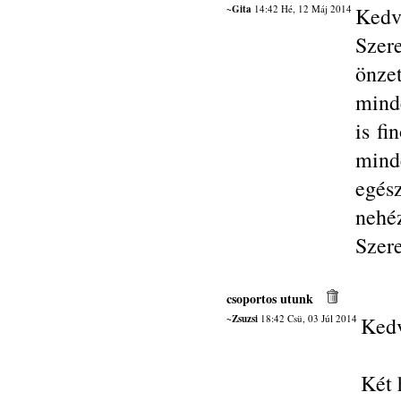
~Gita
14:42 Hé, 12 Máj 2014
Kedv
Szer
önze
minde
is fi
minde
egés
nehé
Szere
csoportos utunk
~Zsuzsi
18:42 Csü, 03 Júl 2014
Kedv
Két 