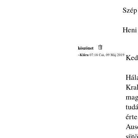
Szép 
Heni
köszönet
~Klára
07:18 Csü, 09 Máj 2019
Ked
Hál
Kra
mag
tud
ért
Aus
süt