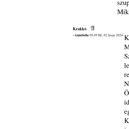
szup
Mik
Krakkó
~Annabella
09:49 Hé, 02 Szept 2024
K
M
S
l
r
N
Ö
i
e
K