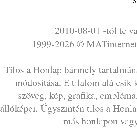
S
2010-08-01 -tól te v
1999-2026 ©
MATinterne
Tilos a Honlap bármely tartalmána
módosítása. E tilalom alá esik
szöveg, kép, grafika, embléma
állóképei. Úgyszintén tilos a Honl
más honlapon vagy