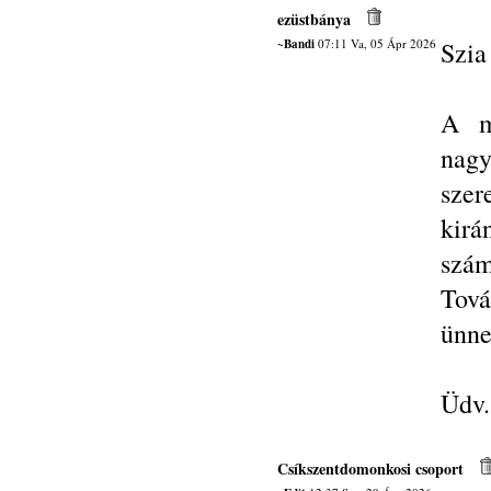
ezüstbánya
~Bandi
07:11 Va, 05 Ápr 2026
Szia
A mú
nag
szer
kir
szám
Tová
ünne
Üdv.
Csíkszentdomonkosi csoport