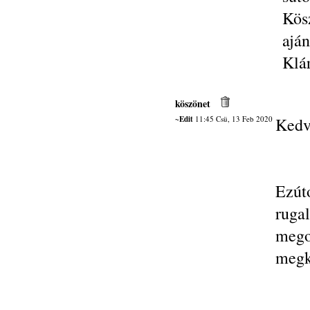
Kös
ajá
Klá
köszönet
~Edit
11:45 Csü, 13 Feb 2020
Kedv
Ezút
ruga
mego
megkö