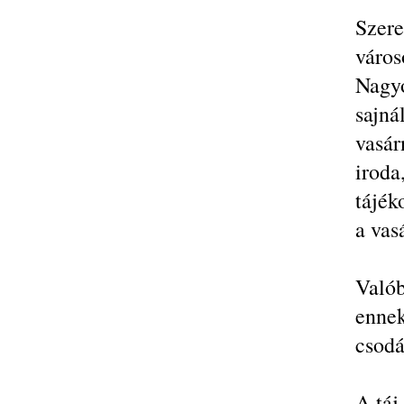
Szer
város
Nagyo
sajn
vasár
iro
tájék
a vas
Valób
enne
csodá
A táj