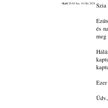
~Kati
20:44 Sze, 16 Okt 2024
Szia
Ezút
és n
meg 
Hálá
kapt
kapt
Ezer 
Üdv.,