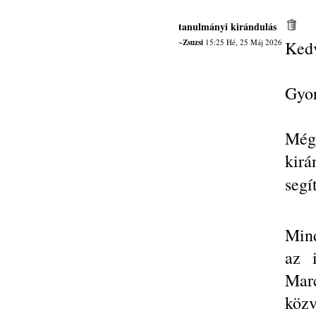
tanulmányi kirándulás
~Zsuzsi
15:25 Hé, 25 Máj 2026
Kedv
Gyor
Még
kir
segí
Mind
az 
Mar
közv