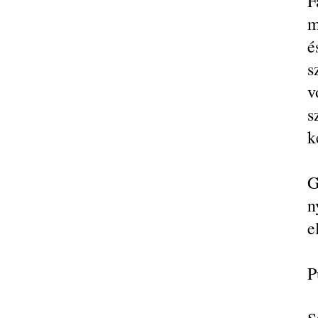
F
m
é
s
v
s
k
G
n
e
P