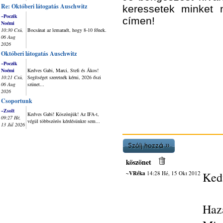
Re: Októberi látogatás Auschwitz
keressetek minket
~Poczik
címen!
Noémi
10:30 Csü,
Bocsánat az lemaradt, hogy 8-10 főnek.
06 Aug
2026
Októberi látogatás Auschwitz
~Poczik
Noémi
Kedves Gabi, Marci, Stefi és Ákos!
10:21 Csü,
Segítséget szeretnék kérni, 2026 őszi
06 Aug
szünet...
2026
Csoportunk
~Zsolt
Kedves Gabi! Köszönjük! Az IFA-t,
09:27 Hé,
végül többszörös kérdésünkre sem...
13 Júl 2026
köszönet
~VRéka
14:28 Hé, 15 Okt 2012
Kedv
Haza