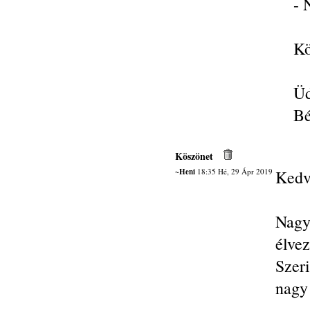
- 
Kö
Üd
Bé
Köszönet
~Heni
18:35 Hé, 29 Ápr 2019
Kedv
Nagy
élvez
Szer
nagy 