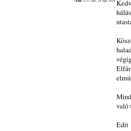
~Edit
12:37 Sze, 29 Ápr 2026
Kedv
hál
utast
Kösz
hala
végig
Elfár
elmú
Mind
való 
Edit