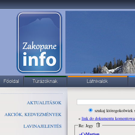
AKTUALITÁSOK
szukaj któregokolwiek 
AKCIÓK, KEDVEZMÉNYEK
«
link do dokumentu komentowa
Re: Jegy
LAVINAJELENTÉS
~CsMarton