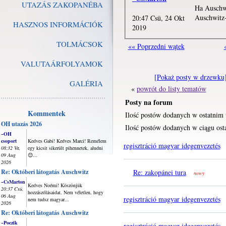
UTAZÁS ZAKOPANÉBA
Ha Auschwi
Auschwitz-
20:47 Csü, 24 Okt
HASZNOS INFORMÁCIÓK
2019
TOLMÁCSOK
«« Poprzedni wątek
VALUTAÁRFOLYAMOK
[Pokaż posty w drzewku
GALÉRIA
«
powrót do listy tematów
Posty na forum
Kommentek
Ilość postów dodanych w ostatnim 
OH utazás 2026
Ilość postów dodanych w ciągu osta
~OH
csoport
Kedves Gabi! Kedves Marci! Remélem
regisztráció magyar idegenvezetés
08:32 Va,
egy kicsit sikerült pihennetek, aludni
09 Aug
😊...
2026
Re: Októberi látogatás Auschwitz
Re: zakopánei tura
nowy
~CsMarton
Kedves Noémi! Köszönjük
20:37 Csü,
hozzászólásaidat. Nem véletlen, hogy
06 Aug
regisztráció magyar idegenvezetés
nem tudsz magyar...
2026
Re: Októberi látogatás Auschwitz
~Poczik
regisztráció magyar idegenvezetés