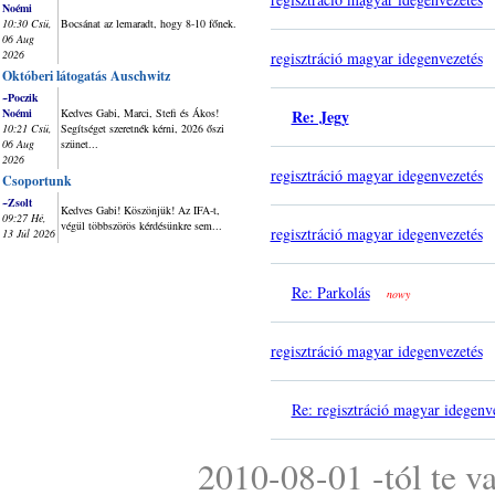
Noémi
10:30 Csü,
Bocsánat az lemaradt, hogy 8-10 főnek.
06 Aug
2026
regisztráció magyar idegenvezetés
Októberi látogatás Auschwitz
~Poczik
Noémi
Kedves Gabi, Marci, Stefi és Ákos!
Re: Jegy
10:21 Csü,
Segítséget szeretnék kérni, 2026 őszi
06 Aug
szünet...
2026
regisztráció magyar idegenvezetés
Csoportunk
~Zsolt
Kedves Gabi! Köszönjük! Az IFA-t,
09:27 Hé,
végül többszörös kérdésünkre sem...
regisztráció magyar idegenvezetés
13 Júl 2026
Re: Parkolás
nowy
regisztráció magyar idegenvezetés
Re: regisztráció magyar idegenv
2010-08-01 -tól te v