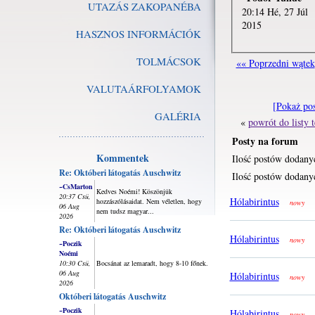
UTAZÁS ZAKOPANÉBA
20:14 Hé, 27 Júl
2015
HASZNOS INFORMÁCIÓK
TOLMÁCSOK
«« Poprzedni wątek
VALUTAÁRFOLYAMOK
[Pokaż po
GALÉRIA
«
powrót do listy
Posty na forum
Kommentek
Ilość postów dodany
Re: Októberi látogatás Auschwitz
Ilość postów dodanyc
~CsMarton
Kedves Noémi! Köszönjük
20:37 Csü,
Hólabirintus
hozzászólásaidat. Nem véletlen, hogy
nowy
06 Aug
nem tudsz magyar...
2026
Re: Októberi látogatás Auschwitz
Hólabirintus
nowy
~Poczik
Noémi
10:30 Csü,
Bocsánat az lemaradt, hogy 8-10 főnek.
06 Aug
Hólabirintus
nowy
2026
Októberi látogatás Auschwitz
~Poczik
Hólabirintus
nowy