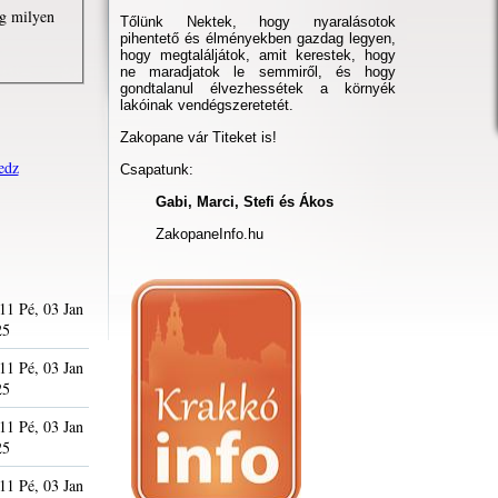
eg milyen
Tőlünk Nektek, hogy nyaralásotok
pihentető és élményekben gazdag legyen,
hogy megtaláljátok, amit kerestek, hogy
ne maradjatok le semmiről, és hogy
gondtalanul élvezhessétek a környék
lakóinak vendégszeretetét.
Zakopane vár Titeket is!
edz
Csapatunk:
Gabi, Marci, Stefi és Ákos
ZakopaneInfo.hu
11 Pé, 03 Jan
25
11 Pé, 03 Jan
25
11 Pé, 03 Jan
25
11 Pé, 03 Jan