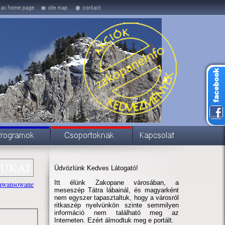
Üdvözlünk Kedves Látogató!
Itt élünk Zakopane városában, a
awansowane
meseszép Tátra lábainál, és magyarként
nem egyszer tapasztaltuk, hogy a városról
ritkaszép nyelvünkön szinte semmilyen
információ nem található meg az
Interneten. Ezért álmodtuk meg e portált.