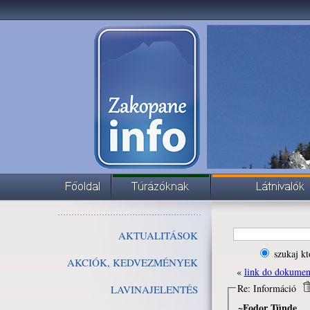
AKTUALITÁSOK
szukaj kt
AKCIÓK, KEDVEZMÉNYEK
«
link do dokume
Re: Információ
LAVINAJELENTÉS
~Fodor Tünde