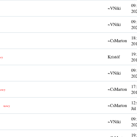
09:
~VNiki
20
09:
~VNiki
20
18:
~CsMarton
20
19:
Kristóf
wy
20
09:
~VNiki
20
17:
~CsMarton
nowy
20
12:
~CsMarton
nowy
Júl
09:
~VNiki
20
19: