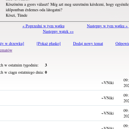
Köszönöm a gyors választ! Még azt meg szeretném kérdezni, hogy egyénil
időpontban érdemes oda látogatni?
Köszi, Tünde
« Poprzedni w tym wątku
Następny w tym wątku »
Następny wątek »»
sty w drzewku]
[Pokaż płasko]
Dodaj nowy temat
Odpowi
 tematów
3
ch w ostatnim tygodniu:
0
h w ciągu ostatniego dnia:
09:
~VNiki
20
09:
~VNiki
20
09:
~VNiki
20
09:
~VNiki