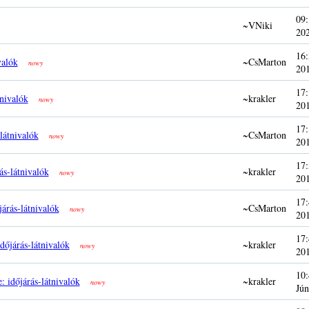
09:
~VNiki
20
16:
valók
~CsMarton
nowy
20
17:
tnivalók
~krakler
nowy
20
17:
látnivalók
~CsMarton
nowy
20
17:
ás-látnivalók
~krakler
nowy
20
17:
járás-látnivalók
~CsMarton
nowy
20
17:
időjárás-látnivalók
~krakler
nowy
20
10:
: időjárás-látnivalók
~krakler
nowy
Jún