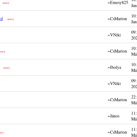
~Emesy825
nowy
Jan
10:
rd
~CsMarton
nowy
Jan
09:
~VNiki
20
10:
~CsMarton
nowy
Má
10:
~Ibolya
nowy
Má
09:
~VNiki
20
22:
~CsMarton
Má
11:
~János
Má
11:
~CsMarton
wy
Má