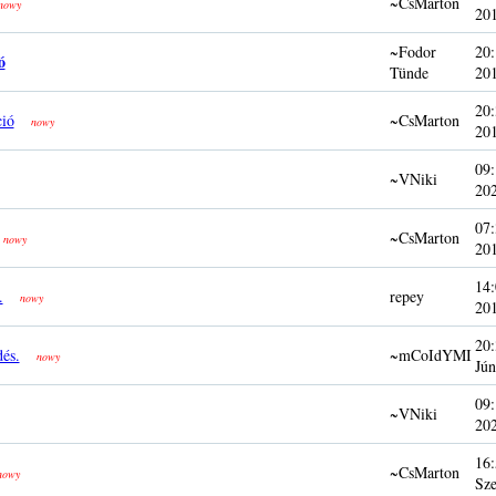
~CsMarton
nowy
20
~Fodor
20:
ó
Tünde
20
20:
ció
~CsMarton
nowy
20
09:
~VNiki
20
07:
~CsMarton
nowy
20
14:
.
repey
nowy
20
20:
és.
~mCoIdYMI
nowy
Jún
09:
~VNiki
20
16:
~CsMarton
nowy
Sze