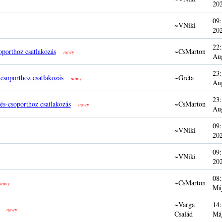
20
09:
~VNiki
20
22:
oporthoz csatlakozás
~CsMarton
nowy
Au
23:
csoporthoz csatlakozás
~Gréta
nowy
Au
23:
és-csoporthoz csatlakozás
~CsMarton
nowy
Au
09:
~VNiki
20
09:
~VNiki
20
08:
~CsMarton
nowy
Má
~Varga
14:
nowy
Család
Má