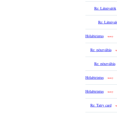
Re: Látnivalók
Re: Látnival
Hólabirintus
nowy
Re: pénzváltás
n
Re: pénzváltás
Hólabirintus
nowy
Hólabirintus
nowy
Re: Tatry card
n