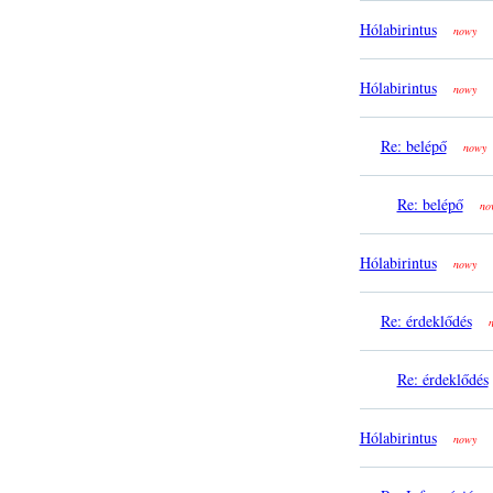
Hólabirintus
nowy
Hólabirintus
nowy
Re: belépő
nowy
Re: belépő
no
Hólabirintus
nowy
Re: érdeklődés
Re: érdeklődés
Hólabirintus
nowy