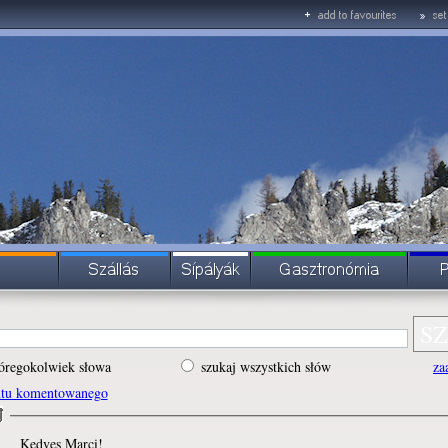
óregokolwiek słowa
szukaj wszystkich słów
za
ntu komentowanego
Kedves Marci!