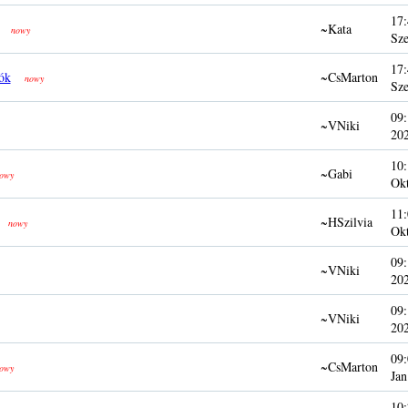
17:
~Kata
nowy
Sze
17:
ók
~CsMarton
nowy
Sze
09:
~VNiki
20
10:
~Gabi
owy
Ok
11:
~HSzilvia
nowy
Ok
09:
~VNiki
20
09:
~VNiki
20
09:
~CsMarton
owy
Jan
10: