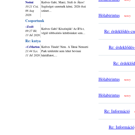
Noémi
Kedves Gabi, Marci, Stefi és Ákos!
10:21 Csü,
Segítséget szeretnék kérni, 2026 őszi
06 Aug
szünet...
Hólabirintus
2026
nowy
Csoportunk
~Zsolt
Kedves Gabi! Köszönjük! Az IFA-t,
Re: érdeklődés-cs
09:27 Hé,
végül többszörös kérdésünkre sem...
13 Júl 2026
Re: kutya
Re: érdeklődés-
~CsMarton
Kedves Tünde! Nem. A Tátrai Nemzeti
21:44 Szo,
Park területére nem lehet bevinni
11 Júl 2026
háziállatot,...
Re: érdeklőd
Hólabirintus
nowy
Hólabirintus
nowy
Re: Információ
Re: Információ