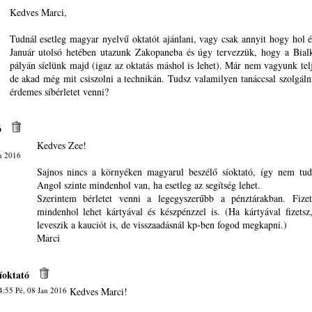
Kedves Marci,
Tudnál esetleg magyar nyelvű oktatót ajánlani, vagy csak annyit hogy hol 
Január utolsó hetében utazunk Zakopaneba és úgy tervezzük, hogy a Bial
pályán síelünk majd (igaz az oktatás máshol is lehet). Már nem vagyunk tel
de akad még mit csiszolni a technikán. Tudsz valamilyen tanáccsal szolgáln
érdemes síbérletet venni?
ó
Kedves Zee!
n 2016
Sajnos nincs a környéken magyarul beszélő síoktató, így nem tud
Angol szinte mindenhol van, ha esetleg az segítség lehet.
Szerintem bérletet venni a legegyszerűbb a pénztárakban. Fizet
mindenhol lehet kártyával és készpénzzel is. (Ha kártyával fizetsz
leveszik a kauciót is, de visszaadásnál kp-ben fogod megkapni.)
Marci
íoktató
:55 Pé, 08 Jan 2016
Kedves Marci!