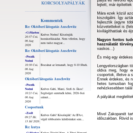
pálya és felvonó épü
KORCSOLYAPÁLYÁK
lejtett, már építette
Mára ezek közül azok
kiszolgálni. Így azt
Kommentek
fejlesztik (egyre t
Re: Októberi látogatás Auschwitz
közvetetteket is (fel
kivilágíthatóak és éj
~CsMarton
Kedves Noémi! Köszönjük
20:37 Csü,
hozzászólásaidat. Nem véletlen, hogy
Nagyon fontos tudn
06 Aug
nem tudsz magyar...
használatát törvény
2026
vaskos...)
Re: Októberi látogatás Auschwitz
~Poczik
És még egy érdekes
Noémi
10:30 Csü,
Bocsánat az lemaradt, hogy 8-10 főnek.
Lengyelországban tö
06 Aug
oldva meg, hogy eg
2026
csoportok, illetve a 
Októberi látogatás Auschwitz
Ennek érdekes, és n
hetes turnusban fo
~Poczik
nehézkesebben talál 
Noémi
Kedves Gabi, Marci, Stefi és Ákos!
10:21 Csü,
Segítséget szeretnék kérni, 2026 őszi
A pályákat meglelitek
06 Aug
szünet...
2026
Csoportunk
~Zsolt
Mivel Zakopanét tar
Kedves Gabi! Köszönjük! Az IFA-t,
09:27 Hé,
időszakban. Rövid is
végül többszörös kérdésünkre sem...
13 Júl 2026
Re: kutya
~CsMarton
Kedves Tünde! Nem. A Tátrai Nemzeti