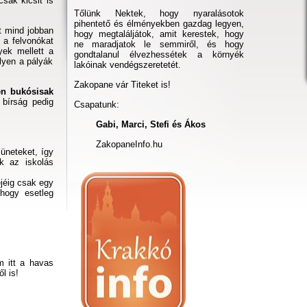
csak kicsit is
Tőlünk Nektek, hogy nyaralásotok
pihentető és élményekben gazdag legyen,
t mind jobban
hogy megtaláljátok, amit kerestek, hogy
 a felvonókat
ne maradjatok le semmiről, és hogy
yek mellett a
gondtalanul élvezhessétek a környék
elyen a pályák
lakóinak vendégszeretetét.
Zakopane vár Titeket is!
en bukósisak
bírság pedig
Csapatunk:
Gabi, Marci, Stefi és Ákos
ZakopaneInfo.hu
üneteket, így
k az iskolás
jéig csak egy
hogy esetleg
m itt a havas
l is!