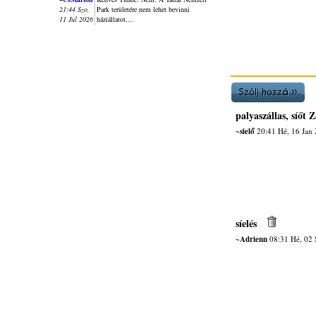
21:44 Szo,
Park területére nem lehet bevinni
11 Júl 2026
háziállatot,...
palyaszállas, síőt
~sielő
20:41 Hé, 16 Jan
síelés
~Adrienn
08:31 Hé, 02 