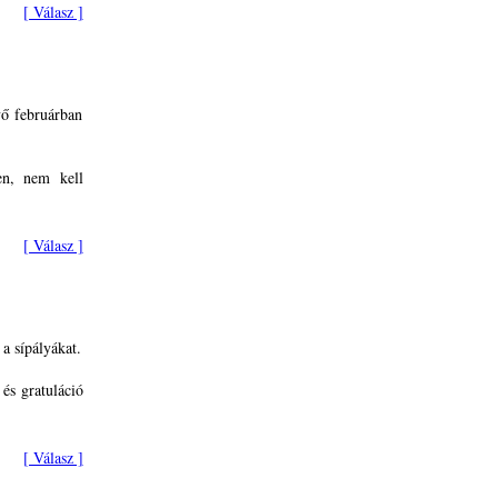
[ Válasz ]
vő februárban
en, nem kell
[ Válasz ]
a sípályákat.
 és gratuláció
[ Válasz ]