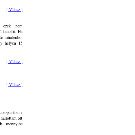
[ Válasz ]
el ezek nem
á kauciót. Ha
nte mindenhol
gy helyen 15
[ Válasz ]
[ Válasz ]
 Zakopanéban?
hallottam ott
kb. mennyibe