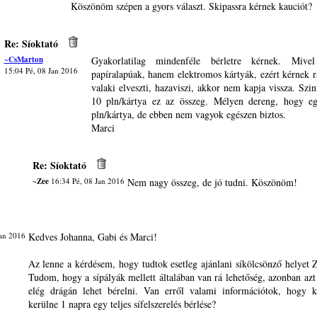
Köszönöm szépen a gyors választ. Skipassra kérnek kauciót?
Re: Síoktató
~CsMarton
Gyakorlatilag mindenféle bérletre kérnek. Miv
15:04 Pé, 08 Jan 2016
papíralapúak, hanem elektromos kártyák, ezért kérnek r
valaki elveszti, hazaviszi, akkor nem kapja vissza. Szi
10 pln/kártya ez az összeg. Mélyen dereng, hogy e
pln/kártya, de ebben nem vagyok egészen biztos.
Marci
Re: Síoktató
~Zee
16:34 Pé, 08 Jan 2016
Nem nagy összeg, de jó tudni. Köszönöm!
an 2016
Kedves Johanna, Gabi és Marci!
Az lenne a kérdésem, hogy tudtok esetleg ajánlani síkölcsönző helyet
Tudom, hogy a sípályák mellett általában van rá lehetőség, azonban azt 
elég drágán lehet bérelni. Van erről valami információtok, hogy 
kerülne 1 napra egy teljes sífelszerelés bérlése?