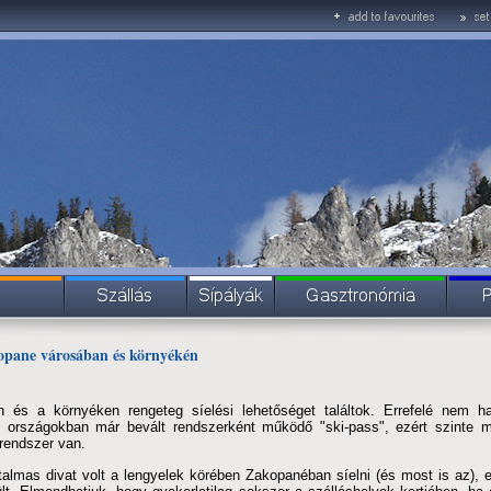
kopane városában és környékén
 és a környéken rengeteg síelési lehetőséget találtok. Errefelé nem 
 országokban már bevált rendszerként működő "ski-pass", ezért szinte m
trendszer van.
almas divat volt a lengyelek körében Zakopanéban síelni (és most is az), e