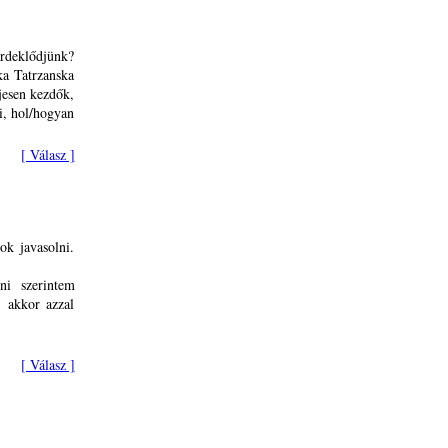
érdeklődjünk?
ka Tatrzanska
jesen kezdők,
i, hol/hogyan
[ Válasz ]
ok javasolni.
ni szerintem
, akkor azzal
[ Válasz ]