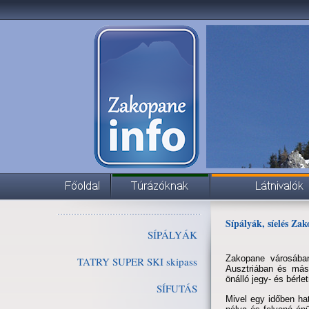
Sípályák, síelés Za
SÍPÁLYÁK
Zakopane városában
TATRY SUPER SKI skipass
Ausztriában és más
önálló jegy- és bérle
SÍFUTÁS
Mivel egy időben hat