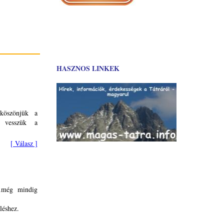
HASZNOS LINKEK
 köszönjük a
e vesszük a
[ Válasz ]
..még mindig
léshez.