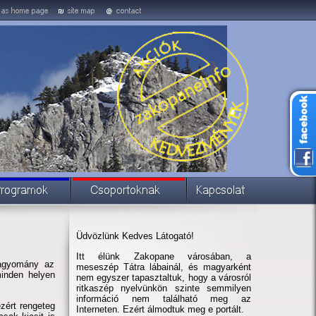
Üdvözlünk Kedves Látogató!
Itt élünk Zakopane városában, a
hagyomány az
meseszép Tátra lábainál, és magyarként
inden helyen
nem egyszer tapasztaltuk, hogy a városról
ritkaszép nyelvünkön szinte semmilyen
információ nem található meg az
zért rengeteg
Interneten. Ezért álmodtuk meg e portált.