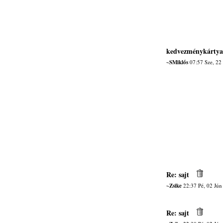
kedvezménykártya
~SMiklós
07:57 Sze, 22
Re: sajt
~Zsike
22:37 Pé, 02 Jún
Re: sajt