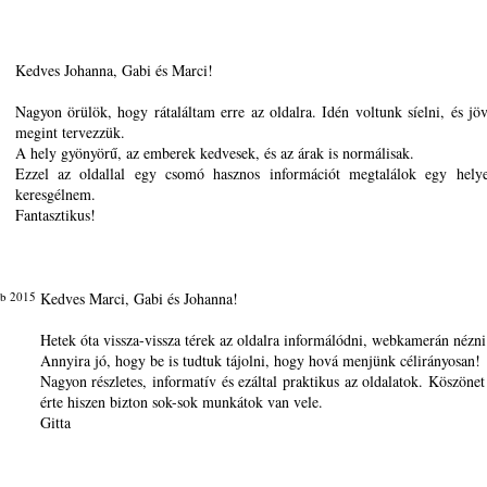
Kedves Johanna, Gabi és Marci!
Nagyon örülök, hogy rátaláltam erre az oldalra. Idén voltunk síelni, és jö
megint tervezzük.
A hely gyönyörű, az emberek kedvesek, és az árak is normálisak.
Ezzel az oldallal egy csomó hasznos információt megtalálok egy hely
keresgélnem.
Fantasztikus!
eb 2015
Kedves Marci, Gabi és Johanna!
Hetek óta vissza-vissza térek az oldalra informálódni, webkamerán nézni 
Annyira jó, hogy be is tudtuk tájolni, hogy hová menjünk célirányosan!
Nagyon részletes, informatív és ezáltal praktikus az oldalatok. Köszönet
érte hiszen bizton sok-sok munkátok van vele.
Gitta