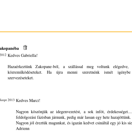
 Zakopanéba
 2012
Kedves Gabriella!
Hazaérkeztünk Zakopane-ból, a szállással meg voltunk elégedve,
közreműködéseteket. Ha újra menni szeretnénk ismét igényb
szervezéseteket.
Szept 2013
Kedves Marci!
Nagyon köszönjük az idegenvezetést, a sok infót, érdekességet..
feldolgozási fázisban járnunk, pedig már lassan egy hete hazajöttünk.
Nagyon jól éreztük magunkat, és igazán kedvet csináltál egy jó kis síe
Adrienn