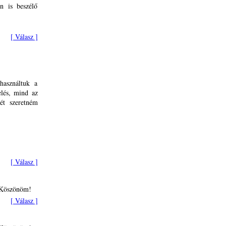
n is beszélő
[ Válasz ]
használtuk a
lés, mind az
ét szeretném
[ Válasz ]
? Köszönöm!
[ Válasz ]