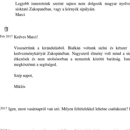
Legjobb ismereteink szerint sajnos nem dolgozik magyar nyelve
síoktató Zakopanéban, vagy a környék sípályáin.
Marci
 Feb 2017
Kedves Marci!
Visszaértünk a kirándulásból. Bialkán voltunk síelni és kétszer 
kedvezménykártyát Zakopánéban. Nagyszerű élmény volt mind a síe
étkezések és nem utolsósorban a nemzetek közötti barátság. Ism
megköszönni a segítséged.
Szép napot,
Miklós
 2017
Igen, most vasárnapról van szó. Milyen feltételekkel lehetne csatlakozni