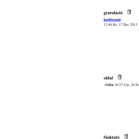
gratuláció
kanibasami
12:48 Ke, 17 Dec 2013
oldal
~Gitta
10:37 Csü, 26 F
Síoktató