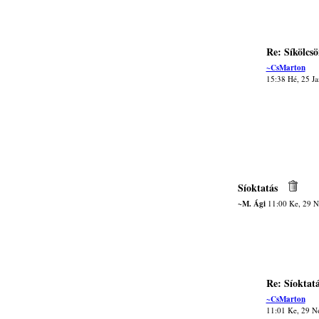
Re: Síkölcsö
~CsMarton
15:38 Hé, 25 J
Síoktatás
~M. Ági
11:00 Ke, 29 
Re: Síoktat
~CsMarton
11:01 Ke, 29 N