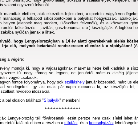
lt. Elmondhatjuk, hogy gyakorlatilag sokszor a szálláshelyek kertjében, ha 
k is valami egyszerű felvonót.
 maradtak életben, akik elkezdtek fejleszteni, a sportolni vágyó vendégeke
án manapság a felkapott síközpontokban a pályákat hóágyúzzák, latrakolják,
öbb helyen jelennek meg modern, ülőszékes felvonók), és a közvetlen igén
szerelés kölcsönzés, - javítás, gasztronómia, stb.) kiszolgálják. A legtöbb h
szakába nyúlóan járnak a liftek.
ivaló, hogy Lengyelországban a 14 év alatti gyerekeknek síelés közb
 írja elő, melynek betartását rendszeresen ellenőrzik a sípályákon!
(A 
ség a végére:
rvény mondja ki, hogy a Vajdaságoknak más-más hétre kell kiadniuk a sísz
yszerre túl nagy tömeg se legyen, de januártól március elejéig jöjjene
síelni vágyó családok.
agyon fontos folyománya, hogy sok
szálláshely
január közepétől, március ele
gad vendégeket. Így aki csak pár napra ruccanna ki, az készüljön fel, 
szállást rövidebb időszakra.
 a bal oldalon található "
Sípályák
" menüben!
***********************
tják Lengyelország téli fővárosának, ezért persze nem csak síelni lehet á
mertetőt találtok ebben a részben a
sífutási
- és a
korcsolyázási
lehetőségekrő