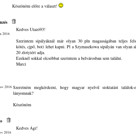
Köszönöm előre a választ!
nzés
Kedves Utazó93!
an 2016
Szerintem sípályáknál már olyan 30 pln magasságában teljes felsz
kötés, cjpő, bot) lehet kapni. Pl a Szymaszkowa sípályán van olyan ak
20 zlotyiért adja.
Ezeknél sokkal olcsóbbat szerintem a belvárosban sem találni.
Marci
Nov 2016
Szeretném megkérdezni, hogy magyar nyelvű sioktatást találok
lányomnak?
Köszönöm
ás
Kedves Ági!
ov 2016