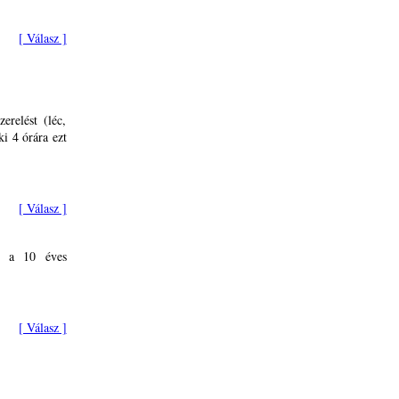
[ Válasz ]
erelést (léc,
i 4 órára ezt
[ Válasz ]
-e a 10 éves
[ Válasz ]