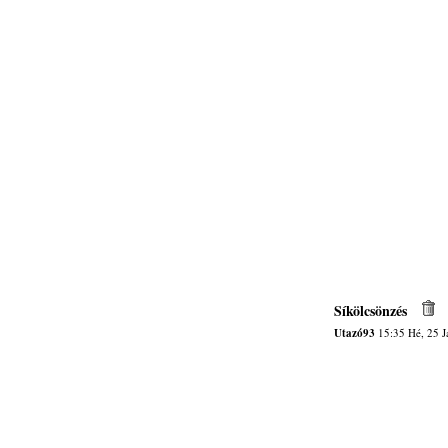
Síkölcsönzés
Utazó93
15:35 Hé, 25 J