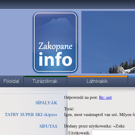
Odpowiedź na post:
Re: sajt
SÍPÁLYÁK
Treść:
TATRY SUPER SKI skipass
Igen, most vasárnapról van szó. Milyen f
SÍFUTÁS
Dodany przez użytkownika: ~Zsike
Użytkownik: