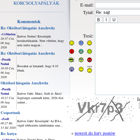
KORCSOLYAPÁLYÁK
E-mail:
Tytuł:
Kommentek
Re: Októberi látogatás Auschwitz
~CsMarton
Treść:
Kedves Noémi! Köszönjük
20:37 Csü,
hozzászólásaidat. Nem véletlen, hogy
06 Aug
nem tudsz magyar...
2026
Re: Októberi látogatás Auschwitz
~Poczik
Noémi
Bocsánat az lemaradt, hogy 8-10
10:30 Csü,
főnek.
06 Aug
2026
Októberi látogatás Auschwitz
~Poczik
Noémi
Kedves Gabi, Marci, Stefi és Ákos!
10:21 Csü,
Segítséget szeretnék kérni, 2026 őszi
Í
06 Aug
szünet...
2026
Csoportunk
~Zsolt
Kedves Gabi! Köszönjük! Az IFA-t,
09:27 Hé,
végül többszörös kérdésünkre sem...
13 Júl 2026
«
powrót do listy postów
Re: kutya
~CsMarton
Kedves Tünde! Nem. A Tátrai