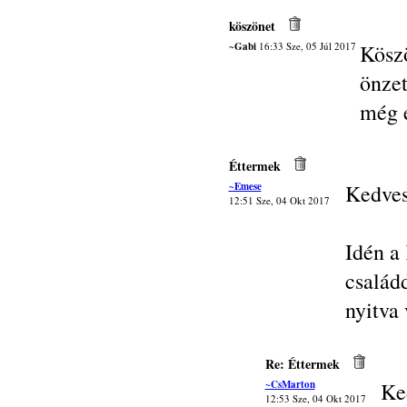
köszönet
~Gabi
16:33 Sze, 05 Júl 2017
Kösz
önze
még e
Éttermek
~Emese
Kedves
12:51 Sze, 04 Okt 2017
Idén a
család
nyitva
Re: Éttermek
~CsMarton
Ke
12:53 Sze, 04 Okt 2017