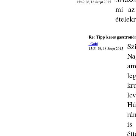
15:42 Pé, 18 Szept 2015
mi az
ételek
Re: Tipp keres gasztronó
~Gabi
Szi
15:51 Pé, 18 Szept 2015
Na
am
le
kr
le
Hú
rán
is
ét