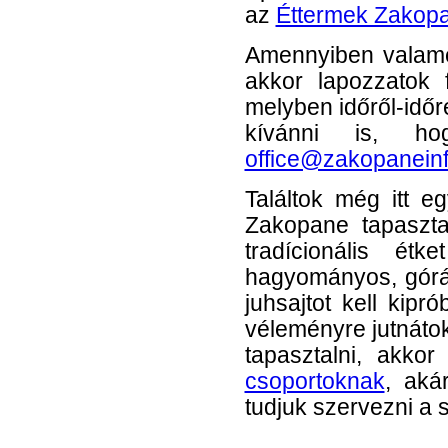
az
Éttermek Zakop
Amennyiben valamely
akkor lapozzatok 
melyben időről-időr
kívánni is, h
office@zakopanein
Találtok még itt e
Zakopane tapaszta
tradícionális ét
hagyományos, górál
juhsajtot kell kip
véleményre jutnáto
tapasztalni, akkor
csoportoknak
, ak
tudjuk szervezni a 