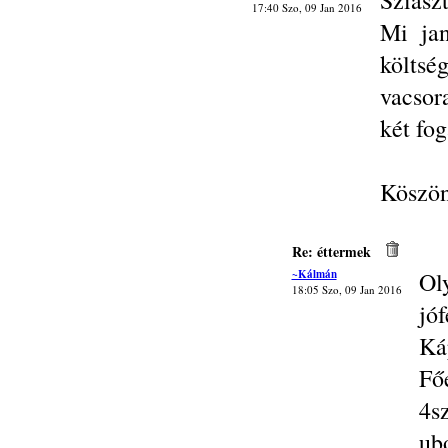
Sziasz
17:40 Szo, 09 Jan 2016
Mi ja
költsé
vacsora
két fog
Köszön
Re: éttermek
~Kálmán
Ol
18:05 Szo, 09 Jan 2016
jóf
Ká
Fő
4sz
ubo