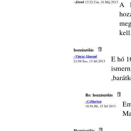
~József
13:22 Csü, 16 Máj 2013
A h
hoz
meg
kell.
hozzászólás
~Vincze Jánosné
E hó 1
21:08 Szo, 13 Júl 2013
isme
,barátk
Re: hozzászólás
~CsMarton
Em
18:56 Hé, 15 Júl 2013
Ma
Hozzászólás