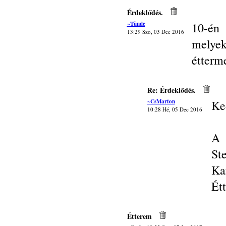
Érdeklődés.
~Tünde
10-én
13:29 Szo, 03 Dec 2016
melye
étterm
Re: Érdeklődés.
~CsMarton
Ke
10:28 Hé, 05 Dec 2016
A 
St
Ka
Ét
Étterem