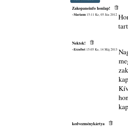
Zakopaneinfo honlap!
~Mariann
15:11 Ke, 05 Jún 2012
Hon
tar
Nektek!
~Erzsébet
15:05 Ke, 14 Máj 2013
Na
me
zak
kap
Kí
hon
kap
kedvezménykártya