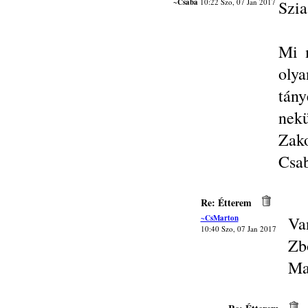
~Csaba
10:22 Szo, 07 Jan 2017
Szia
Mi 
oly
tány
nek
Zako
Csa
Re: Étterem
~CsMarton
Va
10:40 Szo, 07 Jan 2017
Zbó
Ma