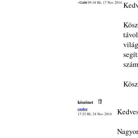
~Gabi
09:18 Hé, 17 Nov 2014
Kedv
Kösz
távo
vilá
segí
szám
Kösz
köszönet
csodoz
Kedves
17:25 Hé, 24 Nov 2014
Nagyon