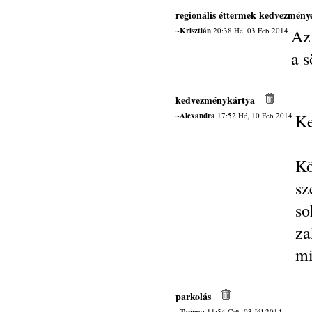
regionális éttermek kedvezmény
~Krisztián
20:38 Hé, 03 Feb 2014
Az
a s
kedvezménykártya
~Alexandra
17:52 Hé, 10 Feb 2014
Ke
K
sz
s
z
mi
parkolás
11:54 Csü, 03 Júl 2014