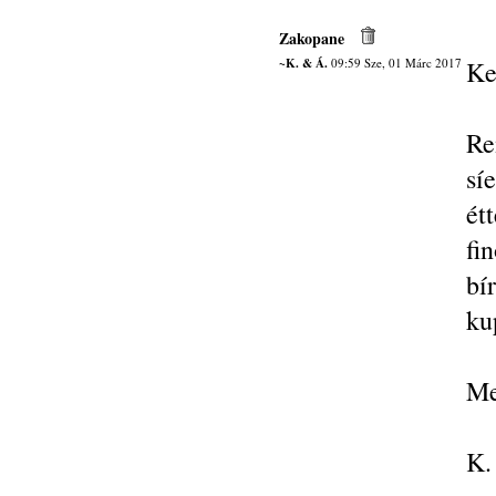
Zakopane
~K. & Á.
09:59 Sze, 01 Márc 2017
Ke
Re
sí
ét
fi
bí
ku
Me
K.