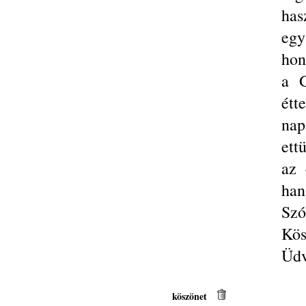
has
egy
hon
a 
étt
nap
ett
az 
han
Szó
Kös
Üdv
köszönet