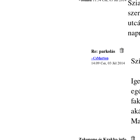
~Tomasz
Szi
sze
utc
napr
Re: parkolás
~CsMarton
Sz
14:09 Csü, 03 Júl 2014
Ig
eg
fak
aká
Ma
Zakopane és Krakko info