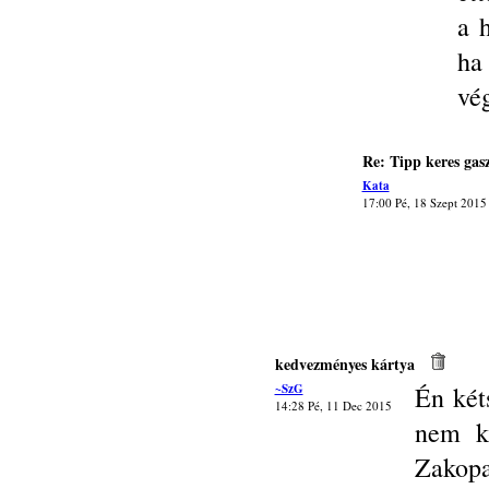
a h
ha
vég
Re: Tipp keres gas
Kata
17:00 Pé, 18 Szept 2015
kedvezményes kártya
~SzG
Én két
14:28 Pé, 11 Dec 2015
nem ka
Zakop