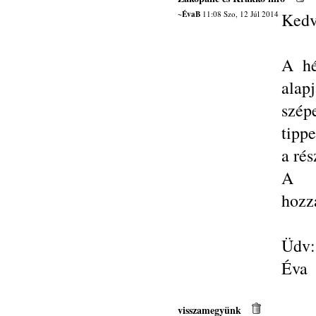
~ÉvaB
11:08 Szo, 12 Júl 2014
Kedv
A hé
alap
szép
tipp
a rés
A f
hozz
Üdv:
Éva
visszamegyünk