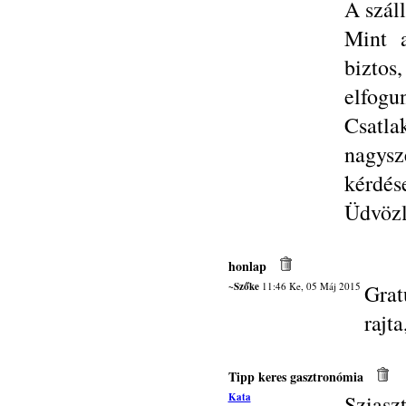
A száll
Mint a
biztos
elfogu
Csatla
nagys
kérdés
Üdvözle
honlap
~Szőke
11:46 Ke, 05 Máj 2015
Grat
rajt
Tipp keres gasztronómia
Kata
Sziasz