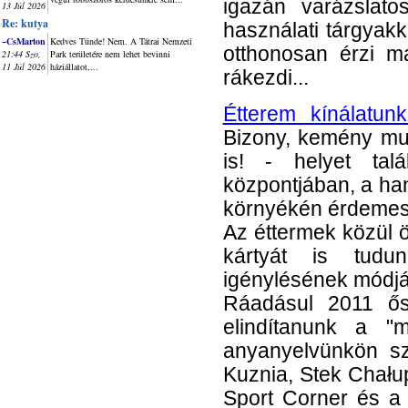
igazán varázslato
13 Júl 2026
Re: kutya
használati tárgyak
~CsMarton
Kedves Tünde! Nem. A Tátrai Nemzeti
otthonosan érzi 
21:44 Szo,
Park területére nem lehet bevinni
11 Júl 2026
háziállatot,...
rákezdi...
Étterem kínálatun
Bizony, kemény mun
is! - helyet tal
központjában, a ha
környékén érdemes
Az éttermek közül
kártyát is tudun
igénylésének módj
Ráadásul 2011 ősz
elindítanunk a "m
anyanyelvünkön sz
Kuznia, Stek Chału
Sport Corner és a 