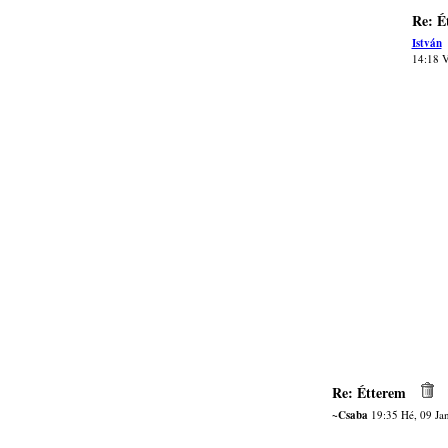
Re: É
István
14:18 V
Re: Étterem
~Csaba
19:35 Hé, 09 Ja