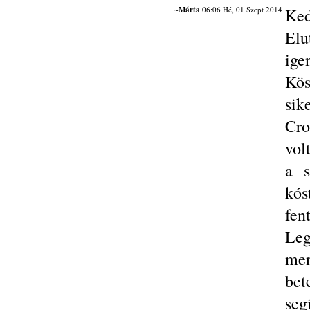
~Márta
06:06 Hé, 01 Szept 2014
Ked
Elu
ig
Kös
sik
Cro
vol
a s
kós
fen
Leg
men
be
s