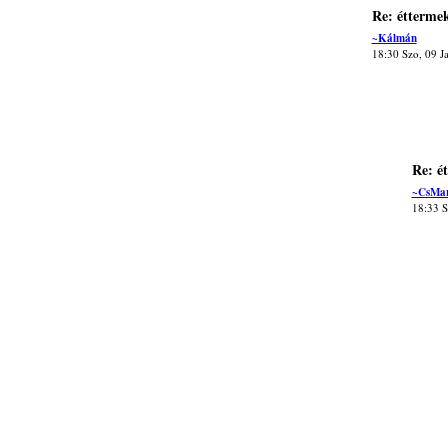
Re: étterme
~Kálmán
18:30 Szo, 09 J
Re: é
~CsMa
18:33 S