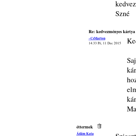
kedvez
Szné
Re: kedvezményes kártya
~CsMarton
Ke
14:33 Pé, 11 Dec 2015
Sa
ká
ho
el
kár
Ma
éttermek
Ádám Kata