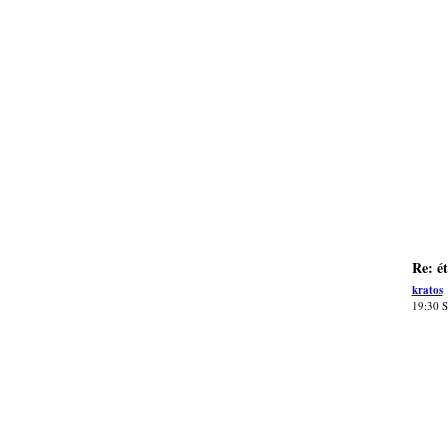
Re: é
kratos
19:30 S