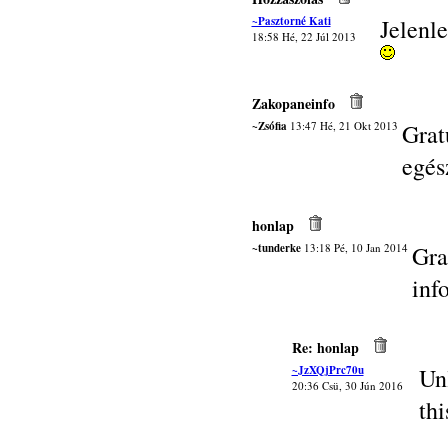
~Pasztorné Kati
Jelenle
18:58 Hé, 22 Júl 2013
Zakopaneinfo
~Zsófia
13:47 Hé, 21 Okt 2013
Grat
egés
honlap
~tunderke
13:18 Pé, 10 Jan 2014
Gra
inf
Re: honlap
~JzXQjPrc70u
Un
20:36 Csü, 30 Jún 2016
thi