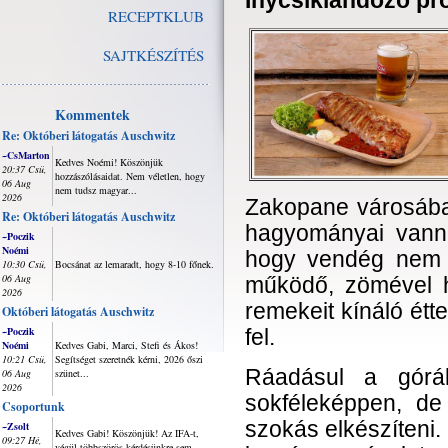
Ínycsiklandozó p
RECEPTKLUB
SAJTKÉSZÍTÉS
Kommentek
Re: Októberi látogatás Auschwitz
~CsMarton
Kedves Noémi! Köszönjük
20:37 Csü,
hozzászólásaidat. Nem véletlen, hogy
06 Aug
nem tudsz magyar...
2026
Zakopane városába
Re: Októberi látogatás Auschwitz
hagyományai vanna
~Poczik
Noémi
hogy vendég nem 
10:30 Csü,
Bocsánat az lemaradt, hogy 8-10 főnek.
06 Aug
működő, zömével 
2026
remekeit kínáló ét
Októberi látogatás Auschwitz
~Poczik
fel.
Noémi
Kedves Gabi, Marci, Stefi és Ákos!
10:21 Csü,
Segítséget szeretnék kérni, 2026 őszi
Ráadásul a górá
06 Aug
szünet...
2026
sokféleképpen, de 
Csoportunk
szokás elkészíteni
~Zsolt
Kedves Gabi! Köszönjük! Az IFA-t,
09:27 Hé,
végül többszörös kérdésünkre sem...