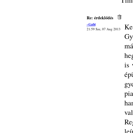
Tím
Re: érdeklődés
~Gabi
Ke
21:59 Sze, 07 Aug 2013
Gy
má
heg
is
ép
gye
pi
ha
va
Reg
le