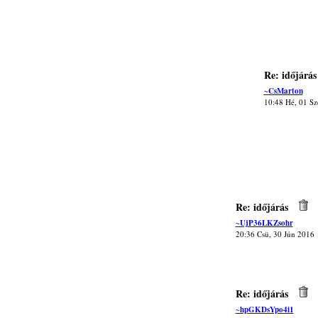
Re: időjárás
~CsMarton
10:48 Hé, 01 Sz
Re: időjárás
~UjP36LKZsohr
20:36 Csü, 30 Jún 2016
Re: időjárás
~hpGKDsYpo4i1