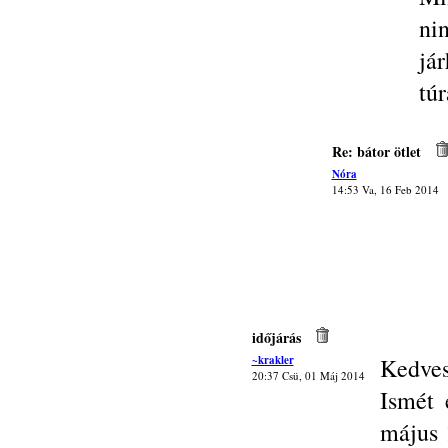
ni
já
tú
Re: bátor ötlet
Nóra
14:53 Va, 16 Feb 2014
időjárás
~krakler
Kedves
20:37 Csü, 01 Máj 2014
Ismét 
május 