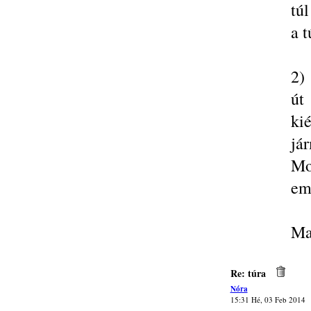
túl
a t
2)
út
ki
já
Mo
eme
Ma
Re: túra
Nóra
15:31 Hé, 03 Feb 2014