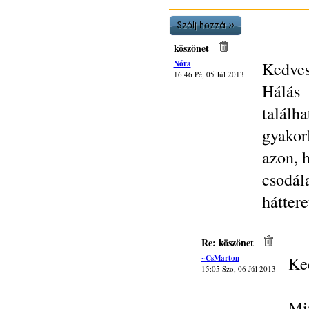
köszönet
Nóra
Kedves
16:46 Pé, 05 Júl 2013
Hálás 
találh
gyakorl
azon, 
csodál
háttere
Re: köszönet
~CsMarton
Ke
15:05 Szo, 06 Júl 2013
Mi