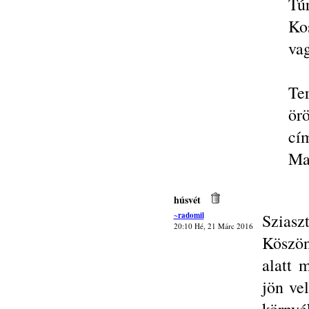
Tú
Ko
vag
Te
ör
cí
Ma
húsvét
~radomil
Sziasz
20:10 Hé, 21 Márc 2016
Köszön
alatt 
jön ve