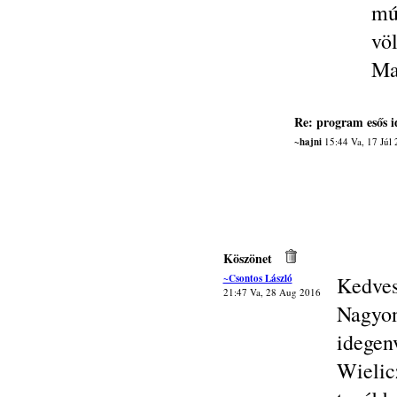
mú
vö
Ma
Re: program esős 
~hajni
15:44 Va, 17 Júl
Köszönet
~Csontos László
Kedves
21:47 Va, 28 Aug 2016
Nagy
idegen
Wieli