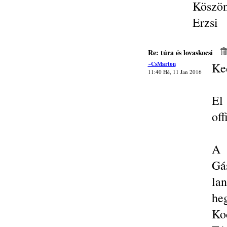
Köszö
Erzsi
Re: túra és lovaskocsi
~CsMarton
Ke
11:40 Hé, 11 Jan 2016
El
of
A 
Gá
lan
he
Ko