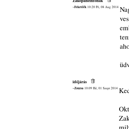
Zakopaneinfonak
~Feketéék
10:20 Pé, 08 Aug 2014
Na
ve
em
te
aho
üdv
időjárás
~Zsuzsa
10:09 Hé, 01 Szept 2014
Ked
Ok
Zak
mil