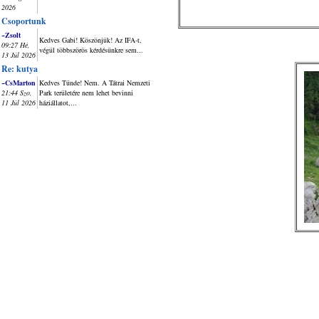
2026
Csoportunk
~Zsolt
Kedves Gabi! Köszönjük! Az IFA-t,
09:27 Hé,
végül többszörös kérdésünkre sem...
13 Júl 2026
Re: kutya
~CsMarton
Kedves Tünde! Nem. A Tátrai Nemzeti
21:44 Szo,
Park területére nem lehet bevinni
11 Júl 2026
háziállatot,...