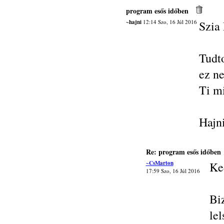
program esős időben
~hajni
12:14 Szo, 16 Júl 2016
Szia
Tudt
ez ne
Ti mi
Hajn
Re: program esős időben
~CsMarton
Ke
17:59 Szo, 16 Júl 2016
Bi
le