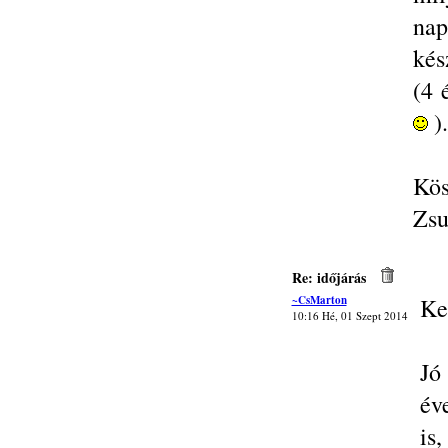
nap
kés
(4 
).
Kös
Zsu
Re: időjárás
~CsMarton
Ke
10:16 Hé, 01 Szept 2014
Jó
év
is