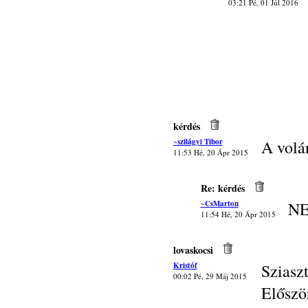
03:21 Pé, 01 Júl 2016
kérdés
~szilágyi Tibor
A volá
11:53 Hé, 20 Ápr 2015
Re: kérdés
~CsMarton
NE
11:54 Hé, 20 Ápr 2015
lovaskocsi
Kristóf
Sziasz
00:02 Pé, 29 Máj 2015
Előszö