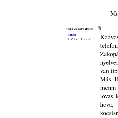
Ma
túra és lovaskocsi
~Jakab
Kedve
11:35 Hé, 11 Jan 2016
telef
Zakopá
nyelve
van tip
Más. H
menni 
lovas 
hova,
kocsis