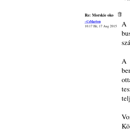
Re: Morskie oko
~CsMarton
A 
10:17 Hé, 17 Aug 2015
bu
szá
A 
be
ot
tes
tel
Vo
Kö