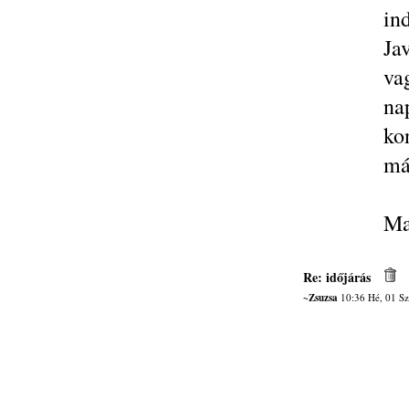
ind
Ja
va
na
ko
má
Ma
Re: időjárás
~Zsuzsa
10:36 Hé, 01 Sz