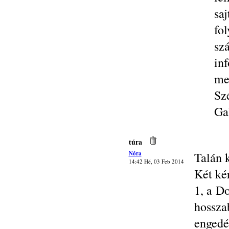
saj
fo
sz
in
me
Sz
Ga
túra
Nóra
Talán k
14:42 Hé, 03 Feb 2014
Két ké
1, a D
hossz
engedé