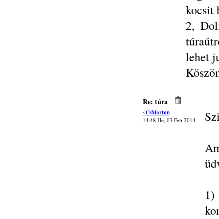
kocsit
2, Dol
túraút
lehet 
Köszö
Re: túra
~CsMarton
Sz
14:48 Hé, 03 Feb 2014
Am
üd
1)
ko