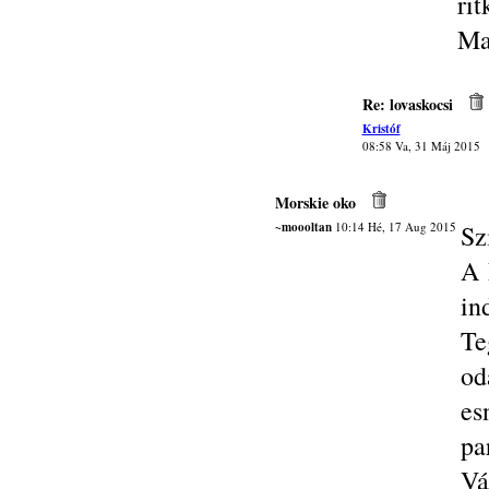
rit
Ma
Re: lovaskocsi
Kristóf
08:58 Va, 31 Máj 2015
Morskie oko
~moooltan
10:14 Hé, 17 Aug 2015
Sz
A 
in
Te
od
es
pa
Vá