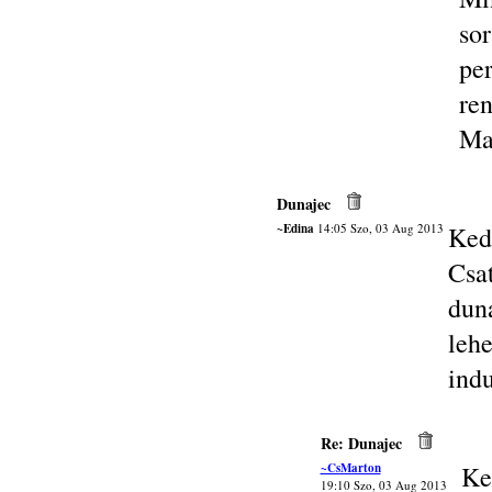
so
pe
ren
Ma
Dunajec
~Edina
14:05 Szo, 03 Aug 2013
Ked
Cs
dun
leh
ind
Re: Dunajec
~CsMarton
Ke
19:10 Szo, 03 Aug 2013