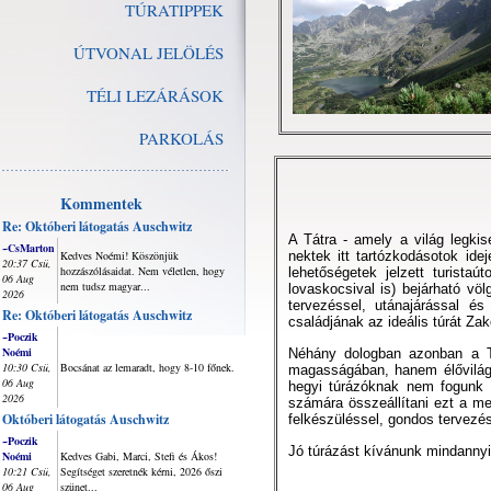
TÚRATIPPEK
ÚTVONAL JELÖLÉS
TÉLI LEZÁRÁSOK
PARKOLÁS
Kommentek
Re: Októberi látogatás Auschwitz
A Tátra - amely a világ legki
~CsMarton
Kedves Noémi! Köszönjük
nektek itt tartózkodásotok id
20:37 Csü,
hozzászólásaidat. Nem véletlen, hogy
lehetőségetek jelzett turista
06 Aug
nem tudsz magyar...
lovaskocsival is) bejárható vö
2026
tervezéssel, utánajárással é
Re: Októberi látogatás Auschwitz
családjának az ideális túrát Za
~Poczik
Noémi
Néhány dologban azonban a T
10:30 Csü,
Bocsánat az lemaradt, hogy 8-10 főnek.
magasságában, hanem élővilágá
06 Aug
hegyi túrázóknak nem fogunk t
2026
számára összeállítani ezt a me
Októberi látogatás Auschwitz
felkészüléssel, gondos tervezés
~Poczik
Jó túrázást kívánunk mindanny
Noémi
Kedves Gabi, Marci, Stefi és Ákos!
10:21 Csü,
Segítséget szeretnék kérni, 2026 őszi
06 Aug
szünet...