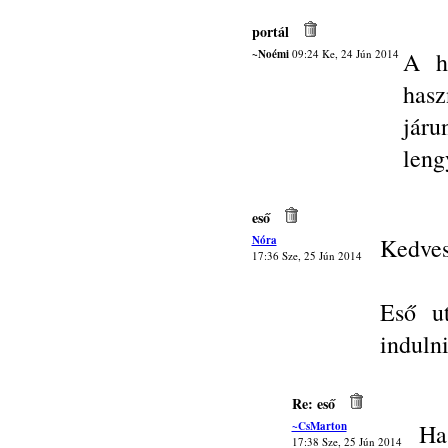
portál
~Noémi
09:24 Ke, 24 Jún 2014
A h
hasz
járu
leng
eső
Nóra
Kedves
17:36 Sze, 25 Jún 2014
Eső u
indulni
Re: eső
~CsMarton
Ha
17:38 Sze, 25 Jún 2014