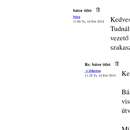
bátor ötlet
Nóra
Kedves
11:06 Va, 16 Feb 2014
Tudnál
vezető
szakasz
Re: bátor ötlet
~CsMarton
Ke
11:28 Va, 16 Feb 2014
Bá
vi
útv
Mi