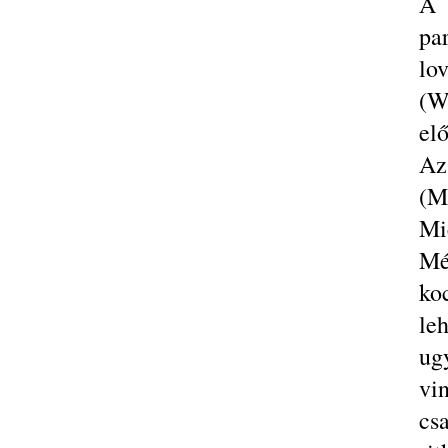
A 
pa
lo
(W
elő
Az
(M
Mic
Mé
ko
le
ug
vin
cs