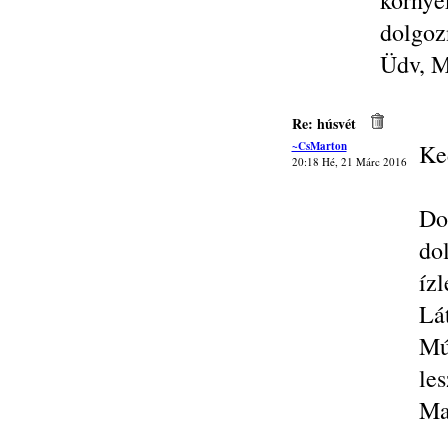
körny
dolgoz
Üdv, M
Re: húsvét
~CsMarton
Ke
20:18 Hé, 21 Márc 2016
Do
do
íz
Lá
Mú
le
Ma