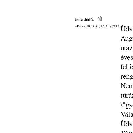
érdeklődés
~Tímea
18:04 Ke, 06 Aug 2013
Üdv
Aug
utaz
éve
fel
ren
Nem
túr
\"gy
Vála
Üdv