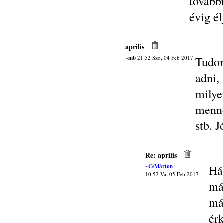
tovább
évig é
aprilis
~mb
21:52 Szo, 04 Feb 2017
Tudom
adni,
milye
menné
stb. 
Re: aprilis
~CsMárton
Há
10:52 Va, 05 Feb 2017
má
má
érk