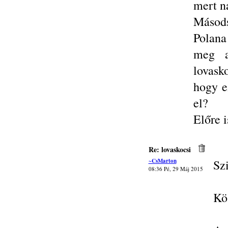
mert n
Másods
Polana
meg a
lovask
hogy e
el?
Előre i
Re: lovaskocsi
~CsMarton
Szi
08:36 Pé, 29 Máj 2015
Kös