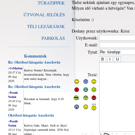
Tudsz nekünk ajánlani egy egynapos,
TÚRATIPPEK
Milyen idő várható a hétvégén? Van
ÚTVONAL JELÖLÉS
Köszönöm :)
TÉLI LEZÁRÁSOK
Dodany przez użytkownika: Krisz
PARKOLÁS
Użytkownik:
E-mail:
Tytuł:
Kommentek
Re: Októberi látogatás Auschwitz
~CsMarton
Kedves Noémi! Köszönjük
20:37 Csü,
Treść:
hozzászólásaidat. Nem véletlen, hogy
06 Aug
nem tudsz magyar...
2026
Re: Októberi látogatás Auschwitz
~Poczik
Noémi
Bocsánat az lemaradt, hogy 8-10
10:30 Csü,
főnek.
06 Aug
2026
Októberi látogatás Auschwitz
~Poczik
Noémi
Kedves Gabi, Marci, Stefi és Ákos!
10:21 Csü,
Segítséget szeretnék kérni, 2026 őszi
06 Aug
szünet...