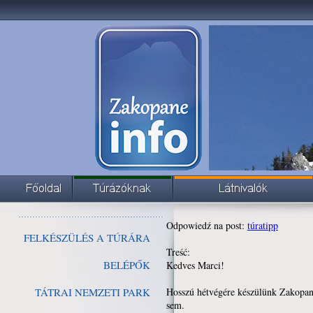
Odpowiedź na post:
túratipp
FELKÉSZÜLÉS A TÚRÁRA
Treść:
BELÉPŐK
Kedves Marci!
TÁTRAI NEMZETI PARK
Hosszú hétvégére készülünk Zakopane
sem.