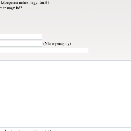
 közepesen nehéz hegyi túrát?
 már nagy hó?
(Nie wymagany)