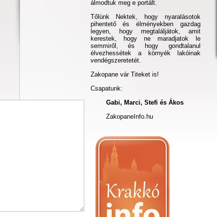
álmodtuk meg e portált.
Tőlünk Nektek, hogy nyaralásotok
pihentető és élményekben gazdag
legyen, hogy megtaláljátok, amit
kerestek, hogy ne maradjatok le
semmiről, és hogy gondtalanul
élvezhessétek a környék lakóinak
vendégszeretetét.
Zakopane vár Titeket is!
Csapatunk:
Gabi, Marci, Stefi és Ákos
ZakopaneInfo.hu