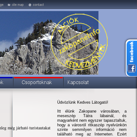
Üdvözlünk Kedves Látogató!
Itt élünk Zakopane városában, a
meseszép Tátra lábainál, és
magyarként nem egyszer tapasztaltuk,
hogy a városról ritkaszép nyelvünkön
eg még járható turistautakat
szinte semmilyen információ nem
található meg az Interneten. Ezért