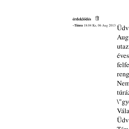
érdeklődés
~Tímea
18:04 Ke, 06 Aug 2013
Üdv
Aug
utaz
éve
fel
ren
Nem
túr
\"gy
Vála
Üdv