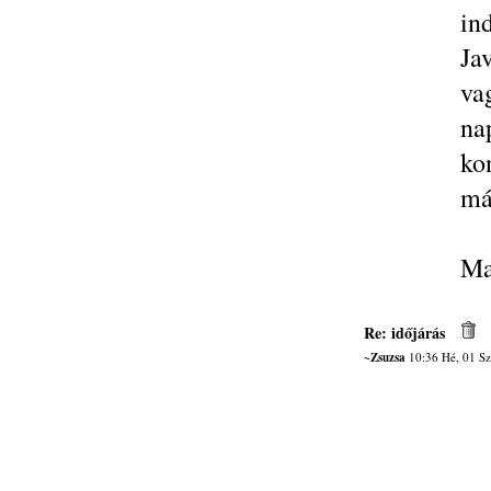
ind
Ja
va
na
ko
má
Ma
Re: időjárás
~Zsuzsa
10:36 Hé, 01 Sz