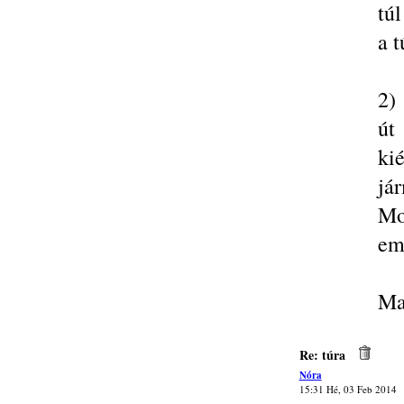
túl
a t
2)
út
ki
já
Mo
eme
Ma
Re: túra
Nóra
15:31 Hé, 03 Feb 2014