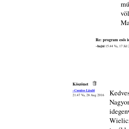
mú
vö
Ma
Re: program esős 
~hajni
15:44 Va, 17 Júl
Köszönet
~Csontos László
Kedves
21:47 Va, 28 Aug 2016
Nagy
idegen
Wieli