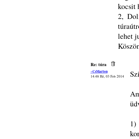
kocsit
2, Dol
túraút
lehet 
Köszö
Re: túra
~CsMarton
Sz
14:48 Hé, 03 Feb 2014
Am
üd
1)
ko