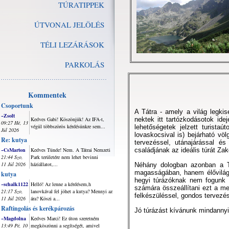
TÚRATIPPEK
ÚTVONAL JELÖLÉS
TÉLI LEZÁRÁSOK
PARKOLÁS
Kommentek
Csoportunk
A Tátra - amely a világ legki
~Zsolt
Kedves Gabi! Köszönjük! Az IFA-t,
nektek itt tartózkodásotok id
09:27 Hé, 13
végül többszörös kérdésünkre sem...
lehetőségetek jelzett turista
Júl 2026
lovaskocsival is) bejárható vö
Re: kutya
tervezéssel, utánajárással é
~CsMarton
Kedves Tünde! Nem. A Tátrai Nemzeti
családjának az ideális túrát Za
21:44 Szo,
Park területére nem lehet bevinni
11 Júl 2026
háziállatot,...
Néhány dologban azonban a T
magasságában, hanem élővilágá
kutya
hegyi túrázóknak nem fogunk t
~schalk1122
Helló! Az lenne a kérdésem,h
számára összeállítani ezt a me
21:17 Szo,
lanovkával fel jöhet a kutya? Mennyi az
felkészüléssel, gondos tervezés
11 Júl 2026
ára? Köszi a...
Raftingolás és kerékpározás
Jó túrázást kívánunk mindanny
~Magdolna
Kedves Marci! Ez úton szeretném
13:49 Pé, 10
megköszönni a segítségét, amivel