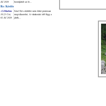
Júl 2026
hozzájárult az öt...
Re: Kérdés
~CsMarton
Szia! Ezt a kérdést nem lehet pontosan
10:23 Csü,
megválaszolni. A várakozási idő függ a
02 Júl 2026
játék...