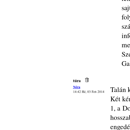
saj
fo
sz
in
me
Sz
Ga
túra
Nóra
Talán k
14:42 Hé, 03 Feb 2014
Két ké
1, a D
hossz
engedé