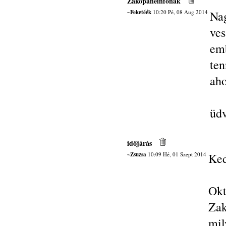
Zakopaneinfonak
~Feketéék
10:20 Pé, 08 Aug 2014
Na
ve
em
te
aho
üdv
időjárás
~Zsuzsa
10:09 Hé, 01 Szept 2014
Ked
Ok
Zak
mil