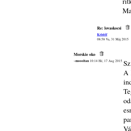
rit
Ma
Re: lovaskocsi
Kristóf
08:58 Va, 31 Máj 2015
Morskie oko
~moooltan
10:14 Hé, 17 Aug 2015
Sz
A 
in
Te
od
es
pa
Vá