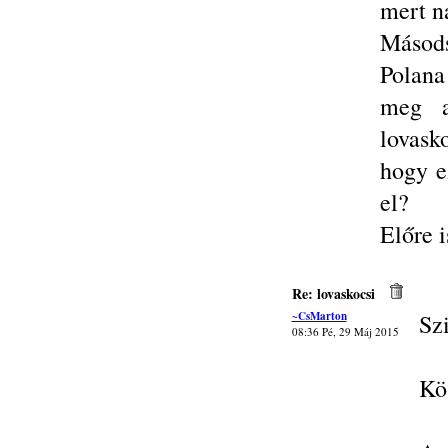
mert n
Másods
Polana
meg a
lovask
hogy e
el?
Előre i
Re: lovaskocsi
~CsMarton
Szi
08:36 Pé, 29 Máj 2015
Kös