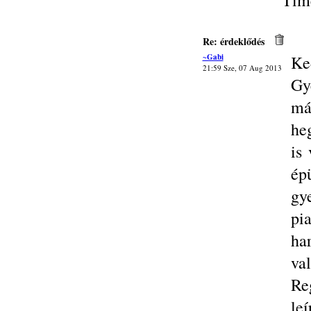
Tím
Re: érdeklődés
~Gabi
Ke
21:59 Sze, 07 Aug 2013
Gy
má
heg
is
ép
gye
pi
ha
va
Reg
le