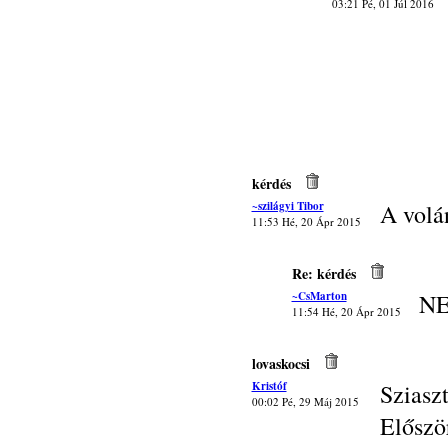
03:21 Pé, 01 Júl 2016
kérdés
~szilágyi Tibor
A volá
11:53 Hé, 20 Ápr 2015
Re: kérdés
~CsMarton
NE
11:54 Hé, 20 Ápr 2015
lovaskocsi
Kristóf
Sziasz
00:02 Pé, 29 Máj 2015
Előszö