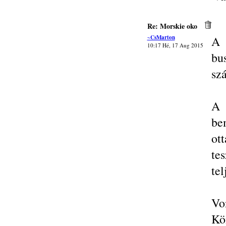
Re: Morskie oko
~CsMarton
A 
10:17 Hé, 17 Aug 2015
bu
szá
A 
be
ot
tes
tel
Vo
Kö