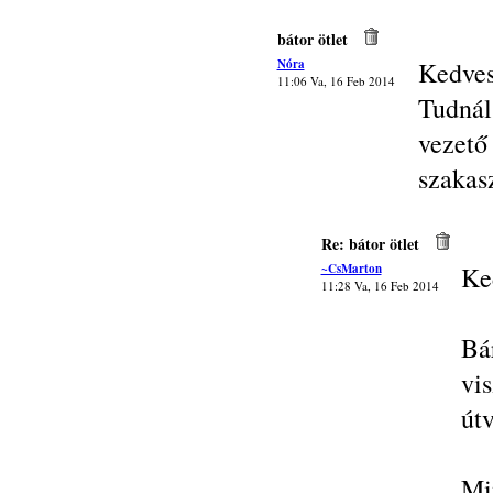
bátor ötlet
Nóra
Kedves
11:06 Va, 16 Feb 2014
Tudnál
vezető
szakasz
Re: bátor ötlet
~CsMarton
Ke
11:28 Va, 16 Feb 2014
Bá
vi
útv
Mi