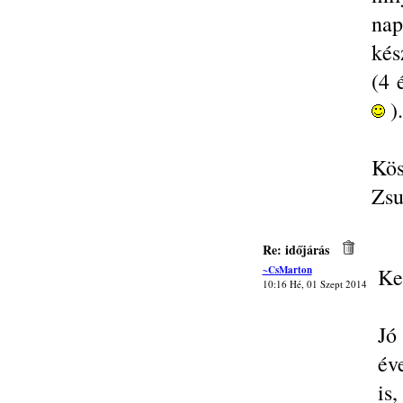
nap
kés
(4 
).
Kös
Zsu
Re: időjárás
~CsMarton
Ke
10:16 Hé, 01 Szept 2014
Jó
év
is