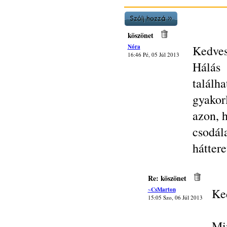
köszönet
Nóra
Kedves
16:46 Pé, 05 Júl 2013
Hálás 
találh
gyakorl
azon, 
csodál
háttere
Re: köszönet
~CsMarton
Ke
15:05 Szo, 06 Júl 2013
Mi