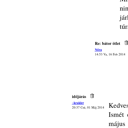
ni
já
tú
Re: bátor ötlet
Nóra
14:53 Va, 16 Feb 2014
időjárás
~krakler
Kedves
20:37 Csü, 01 Máj 2014
Ismét 
május 