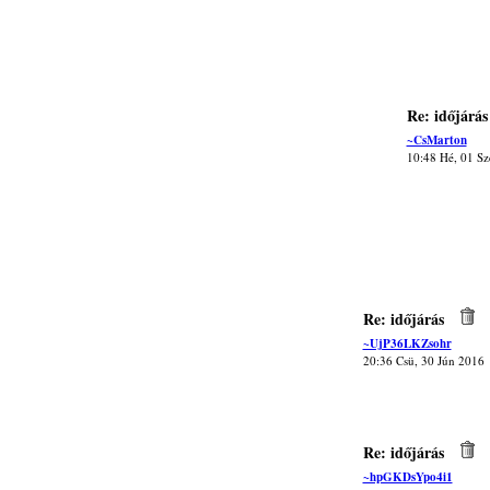
Re: időjárás
~CsMarton
10:48 Hé, 01 Sz
Re: időjárás
~UjP36LKZsohr
20:36 Csü, 30 Jún 2016
Re: időjárás
~hpGKDsYpo4i1