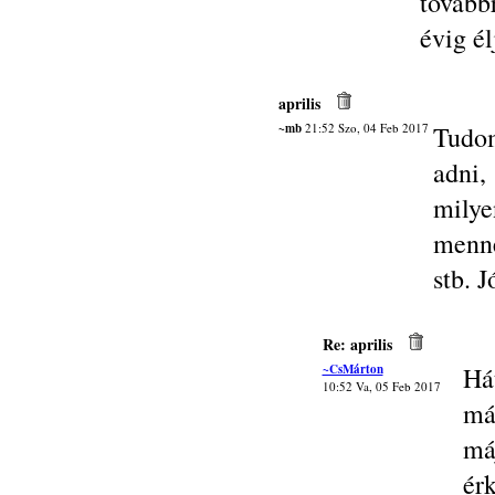
tovább
évig é
aprilis
~mb
21:52 Szo, 04 Feb 2017
Tudom
adni,
milye
menné
stb. 
Re: aprilis
~CsMárton
Há
10:52 Va, 05 Feb 2017
má
má
érk