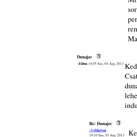
so
pe
ren
Ma
Dunajec
~Edina
14:05 Szo, 03 Aug 2013
Ked
Cs
dun
leh
ind
Re: Dunajec
~CsMarton
Ke
19:10 Szo, 03 Aug 2013