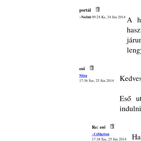
portál
~Noémi
09:24 Ke, 24 Jún 2014
A h
hasz
járu
leng
eső
Nóra
Kedves
17:36 Sze, 25 Jún 2014
Eső u
indulni
Re: eső
~CsMarton
Ha
17:38 Sze, 25 Jún 2014