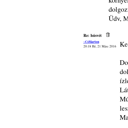
körny
dolgoz
Üdv, M
Re: húsvét
~CsMarton
Ke
20:18 Hé, 21 Márc 2016
Do
do
íz
Lá
Mú
le
Ma