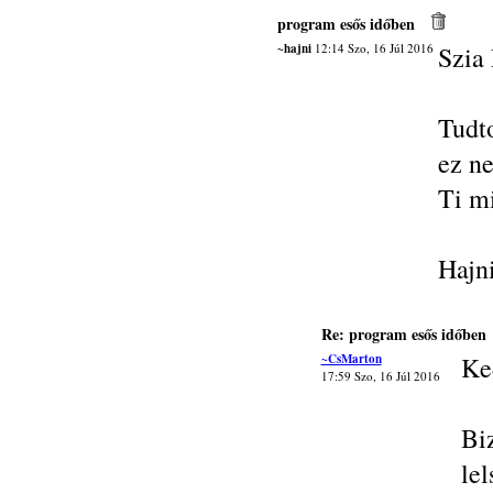
program esős időben
~hajni
12:14 Szo, 16 Júl 2016
Szia
Tudt
ez ne
Ti mi
Hajn
Re: program esős időben
~CsMarton
Ke
17:59 Szo, 16 Júl 2016
Bi
le