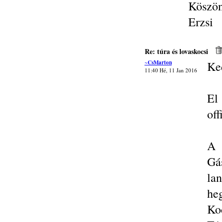
Köszö
Erzsi
Re: túra és lovaskocsi
~CsMarton
Ke
11:40 Hé, 11 Jan 2016
El
of
A 
Gá
lan
he
Ko