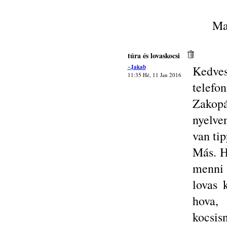
Ma
túra és lovaskocsi
~Jakab
Kedve
11:35 Hé, 11 Jan 2016
telef
Zakopá
nyelve
van tip
Más. H
menni 
lovas 
hova,
kocsis