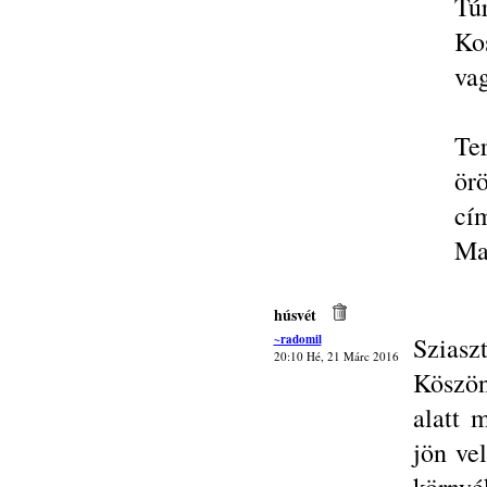
Tú
Ko
vag
Te
ör
cí
Ma
húsvét
~radomil
Sziasz
20:10 Hé, 21 Márc 2016
Köszön
alatt 
jön ve