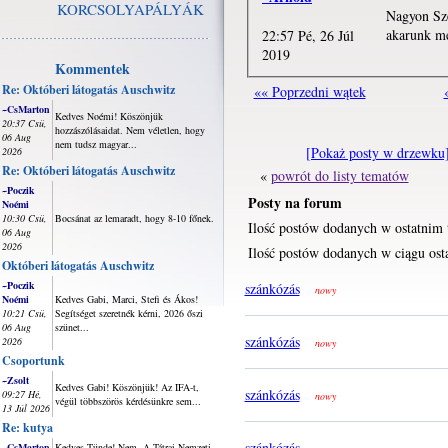
KORCSOLYAPÁLYÁK
Nagyon Sz
akarunk me
22:57 Pé, 26 Júl
2019
Kommentek
Re: Októberi látogatás Auschwitz
«« Poprzedni wątek
~CsMarton
Kedves Noémi! Köszönjük
20:37 Csü,
hozzászólásaidat. Nem véletlen, hogy
06 Aug
nem tudsz magyar...
[Pokaż posty w drzewku
2026
Re: Októberi látogatás Auschwitz
«
powrót do listy tematów
~Poczik
Posty na forum
Noémi
10:30 Csü,
Bocsánat az lemaradt, hogy 8-10 főnek.
Ilość postów dodanych w ostatnim 
06 Aug
2026
Ilość postów dodanych w ciągu osta
Októberi látogatás Auschwitz
~Poczik
szánkózás
nowy
Noémi
Kedves Gabi, Marci, Stefi és Ákos!
10:21 Csü,
Segítséget szeretnék kérni, 2026 őszi
06 Aug
szünet...
szánkózás
2026
nowy
Csoportunk
~Zsolt
Kedves Gabi! Köszönjük! Az IFA-t,
szánkózás
09:27 Hé,
nowy
végül többszörös kérdésünkre sem...
13 Júl 2026
Re: kutya
szánkózás
~CsMarton
Kedves Tünde! Nem. A Tátrai Nemzeti