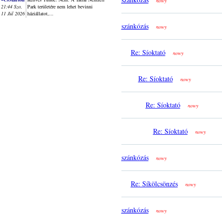
nowy
21:44 Szo,
Park területére nem lehet bevinni
11 Júl 2026
háziállatot,...
szánkózás
nowy
Re: Síoktató
nowy
Re: Síoktató
nowy
Re: Síoktató
nowy
Re: Síoktató
nowy
szánkózás
nowy
Re: Síkölcsönzés
nowy
szánkózás
nowy