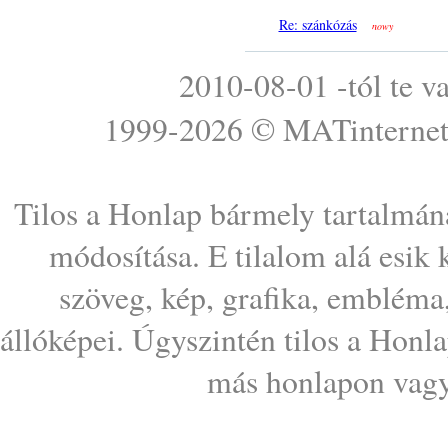
Re: szánkózás
nowy
2010-08-01 -tól te v
1999-2026 ©
MATinterne
Tilos a Honlap bármely tartalmána
módosítása. E tilalom alá esik
szöveg, kép, grafika, embléma
állóképei. Úgyszintén tilos a Honl
más honlapon vagy