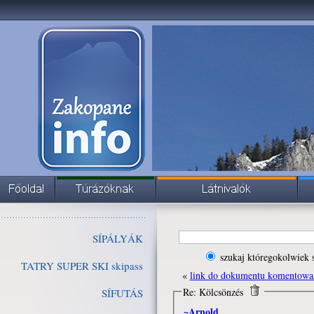
SÍPÁLYÁK
szukaj któregokolwiek 
TATRY SUPER SKI skipass
«
link do dokumentu komentowa
Re: Kölcsönzés
SÍFUTÁS
~Arnold