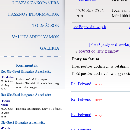
UTAZÁS ZAKOPANÉBA
Igen, van 
17:20 Szo, 25 Júl
HASZNOS INFORMÁCIÓK
Már küldtü
2020
TOLMÁCSOK
«« Poprzedni wątek
VALUTAÁRFOLYAMOK
[Pokaż posty w drzewku
GALÉRIA
«
powrót do listy tematów
Posty na forum
Kommentek
Ilość postów dodanych w ostatnim 
Re: Októberi látogatás Auschwitz
Ilość postów dodanych w ciągu osta
~CsMarton
Kedves Noémi! Köszönjük
20:37 Csü,
hozzászólásaidat. Nem véletlen, hogy
Re: Felvonó
nowy
06 Aug
nem tudsz magyar...
2026
Re: Októberi látogatás Auschwitz
Re: Felvonó
nowy
~Poczik
Noémi
10:30 Csü,
Bocsánat az lemaradt, hogy 8-10 főnek.
06 Aug
Re: Felvonó
nowy
2026
Októberi látogatás Auschwitz
~Poczik
Re: Felvonó