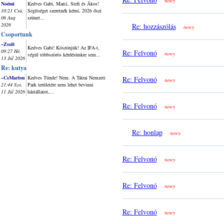
nowy
Noémi
Kedves Gabi, Marci, Stefi és Ákos!
10:21 Csü,
Segítséget szeretnék kérni, 2026 őszi
06 Aug
szünet...
2026
Re: hozzászólás
nowy
Csoportunk
~Zsolt
Kedves Gabi! Köszönjük! Az IFA-t,
09:27 Hé,
Re: Felvonó
nowy
végül többszörös kérdésünkre sem...
13 Júl 2026
Re: kutya
~CsMarton
Kedves Tünde! Nem. A Tátrai Nemzeti
Re: Felvonó
nowy
21:44 Szo,
Park területére nem lehet bevinni
11 Júl 2026
háziállatot,...
Re: Felvonó
nowy
Re: honlap
nowy
Re: Felvonó
nowy
Re: Felvonó
nowy
Re: Felvonó
nowy