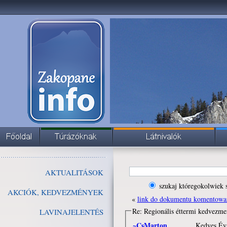
AKTUALITÁSOK
szukaj któregokolwiek 
AKCIÓK, KEDVEZMÉNYEK
«
link do dokumentu komentowa
LAVINAJELENTÉS
~CsMarton
Kedves Év