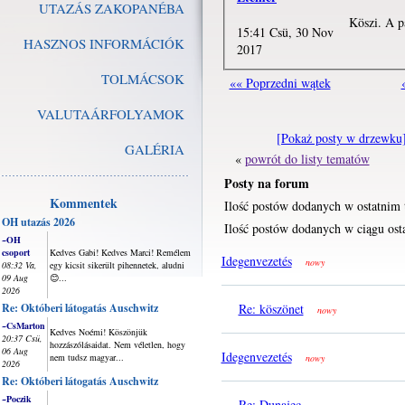
UTAZÁS ZAKOPANÉBA
Köszi. A p
15:41 Csü, 30 Nov
HASZNOS INFORMÁCIÓK
2017
TOLMÁCSOK
«« Poprzedni wątek
VALUTAÁRFOLYAMOK
[Pokaż posty w drzewku
GALÉRIA
«
powrót do listy tematów
Posty na forum
Kommentek
Ilość postów dodanych w ostatnim 
OH utazás 2026
Ilość postów dodanych w ciągu osta
~OH
csoport
Kedves Gabi! Kedves Marci! Remélem
Idegenvezetés
nowy
08:32 Va,
egy kicsit sikerült pihennetek, aludni
09 Aug
😊...
2026
Re: Októberi látogatás Auschwitz
Re: köszönet
nowy
~CsMarton
Kedves Noémi! Köszönjük
20:37 Csü,
hozzászólásaidat. Nem véletlen, hogy
06 Aug
Idegenvezetés
nem tudsz magyar...
nowy
2026
Re: Októberi látogatás Auschwitz
~Poczik
Re: Dunajec