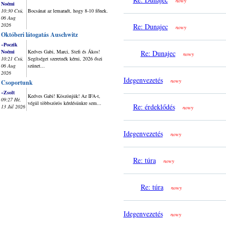
nowy
Noémi
10:30 Csü,
Bocsánat az lemaradt, hogy 8-10 főnek.
06 Aug
2026
Re: Dunajec
nowy
Októberi látogatás Auschwitz
~Poczik
Noémi
Kedves Gabi, Marci, Stefi és Ákos!
Re: Dunajec
nowy
10:21 Csü,
Segítséget szeretnék kérni, 2026 őszi
06 Aug
szünet...
2026
Idegenvezetés
nowy
Csoportunk
~Zsolt
Kedves Gabi! Köszönjük! Az IFA-t,
09:27 Hé,
végül többszörös kérdésünkre sem...
Re: érdeklődés
13 Júl 2026
nowy
Idegenvezetés
nowy
Re: túra
nowy
Re: túra
nowy
Idegenvezetés
nowy