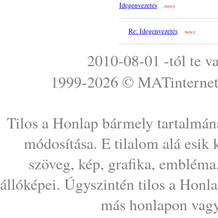
Idegenvezetés
nowy
Re: Idegenvezetés
nowy
2010-08-01 -tól te v
1999-2026 ©
MATinterne
Tilos a Honlap bármely tartalmána
módosítása. E tilalom alá esik
szöveg, kép, grafika, embléma
állóképei. Úgyszintén tilos a Honl
más honlapon vagy