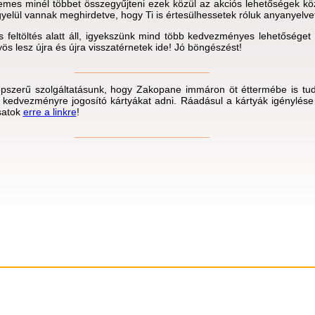
mes minél többet összegyűjteni ezek közül az akciós lehetőségek kö
gyelül vannak meghirdetve, hogy Ti is értesülhessetek róluk anyanyelve
s feltöltés alatt áll, igyekszünk mind több kedvezményes lehetőséget f
nyös lesz újra és újra visszatérnetek ide! Jó böngészést!
________________________
épszerű szolgáltatásunk, hogy Zakopane immáron öt éttermébe is tud
kedvezményre jogosító kártyákat adni. Ráadásul a kártyák igénylése
tsatok
erre a linkre
!
________________________