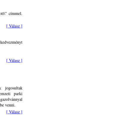
ott\" címmel.
[ Válasz ]
 kedvezményt
[ Válasz ]
 jogosultak
emzeti parki
gazolvánnyal
ybe venni.
[ Válasz ]