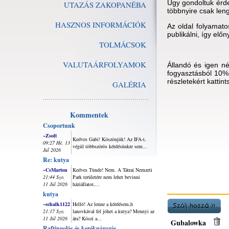
Úgy gondoltuk érde
UTAZÁS ZAKOPANÉBA
többnyire csak len
HASZNOS INFORMÁCIÓK
Az oldal folyamato
publikálni, így elő
TOLMÁCSOK
VALUTAÁRFOLYAMOK
Állandó és igen n
fogyasztásból 10% 
részletekért kattin
GALÉRIA
Kommentek
Csoportunk
~Zsolt
Kedves Gabi! Köszönjük! Az IFA-t,
09:27 Hé, 13
végül többszörös kérdésünkre sem...
Júl 2026
Re: kutya
~CsMarton
Kedves Tünde! Nem. A Tátrai Nemzeti
21:44 Szo,
Park területére nem lehet bevinni
11 Júl 2026
háziállatot,...
kutya
~schalk1122
Helló! Az lenne a kérdésem,h
21:17 Szo,
lanovkával fel jöhet a kutya? Mennyi az
11 Júl 2026
ára? Köszi a...
Gubalowka
Raftingolás és kerékpározás