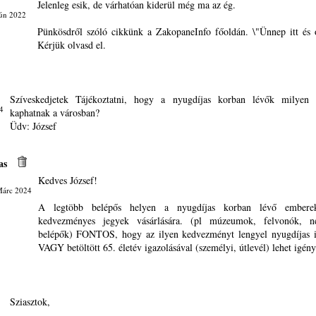
Jelenleg esik, de várhatóan kiderül még ma az ég.
Jún 2022
Pünkösdről szóló cikkünk a ZakopaneInfo főoldán. \"Ünnep itt és 
Kérjük olvasd el.
Szíveskedjetek Tájékoztatni, hogy a nyugdíjas korban lévők milyen
4
kaphatnak a városban?
Üdv: József
as
Kedves József!
Márc 2024
A legtöbb belépős helyen a nyugdíjas korban lévő emberek
kedvezményes jegyek vásárlására. (pl múzeumok, felvonók, n
belépők) FONTOS, hogy az ilyen kedvezményt lengyel nyugdíjas i
VAGY betöltött 65. életév igazolásával (személyi, útlevél) lehet igén
Sziasztok,