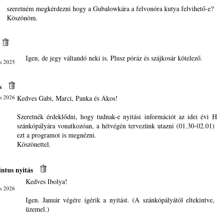
szeretném megkérdezni hogy a Gubalowkára a felvonóra kutya felvihető-e?
Köszönöm.
Igen, de jegy váltandó neki is. Plusz póráz és szájkosár kötelező.
ún 2025
s
n 2026
Kedves Gabi, Marci, Panka és Ákos!
Szeretnék érdeklődni, hogy tudnak-e nyitási információt az idei évi Hó
szánkópályára vonatkozóan, a hétvégén tervezünk utazni (01.30-02.01) 
ezt a programot is megnézni.
Köszönettel.
ntus nyitás
Kedves Ibolya!
an 2026
Igen. Január végére ígérik a nyitást. (A szánkópályától eltekintve
üzemel.)