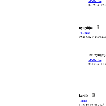
~CsMarton
09:39 Csü, 02 
nyugdíjas
~T. József
00:25 Csü, 14 Márc 202
Re: nyugdíj
~CsMarton
06:13 Csü, 14 
kérdés
~Ildikó
11:30 Pé, 06 Jún 2025