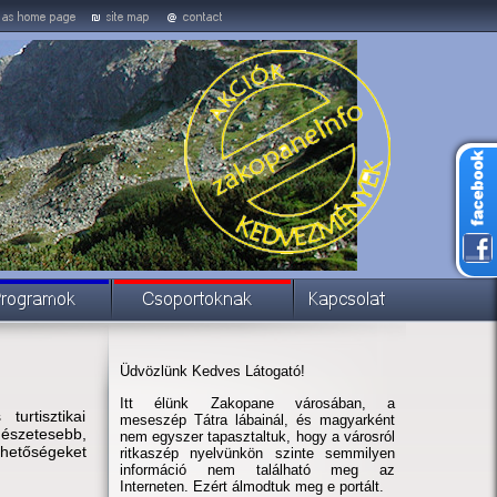
Üdvözlünk Kedves Látogató!
Itt élünk Zakopane városában, a
urtisztikai
meseszép Tátra lábainál, és magyarként
rmészetesebb,
nem egyszer tapasztaltuk, hogy a városról
ehetőségeket
ritkaszép nyelvünkön szinte semmilyen
információ nem található meg az
Interneten. Ezért álmodtuk meg e portált.