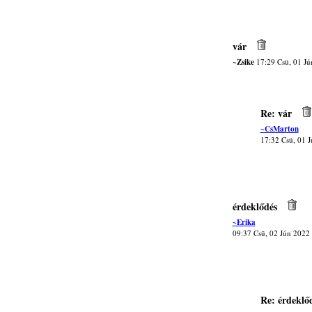
vár
~Zsike
17:29 Csü, 01 Jú
Re: vár
~CsMarton
17:32 Csü, 01 
érdeklődés
~Erika
09:37 Csü, 02 Jún 2022
Re: érdeklő