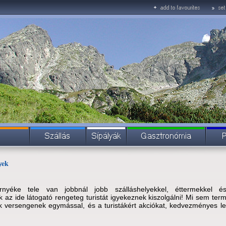
yek
yéke tele van jobbnál jobb szálláshelyekkel, éttermekkel és t
ik az ide látogató rengeteg turistát igyekeznek kiszolgálni! Mi sem te
k versengenek egymással, és a turistákért akciókat, kedvezményes l