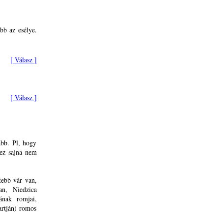
b az esélye.
[ Válasz ]
[ Válasz ]
abb. Pl, hogy
 ez sajna nem
tebb vár van,
n, Niedzica
ának romjai,
artján) romos