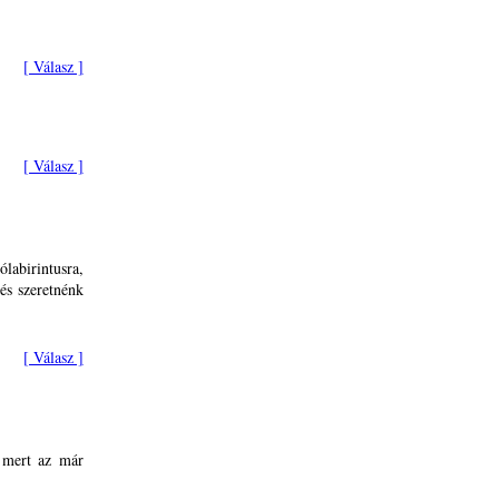
[ Válasz ]
[ Válasz ]
labirintusra,
és szeretnénk
[ Válasz ]
, mert az már