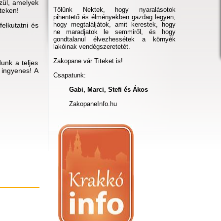
zül, amelyek
Tőlünk Nektek, hogy nyaralásotok
teken!
pihentető és élményekben gazdag legyen,
hogy megtaláljátok, amit kerestek, hogy
elkutatni és
ne maradjatok le semmiről, és hogy
gondtalanul élvezhessétek a környék
lakóinak vendégszeretetét.
Zakopane vár Titeket is!
unk a teljes
 ingyenes! A
Csapatunk:
Gabi, Marci, Stefi és Ákos
ZakopaneInfo.hu