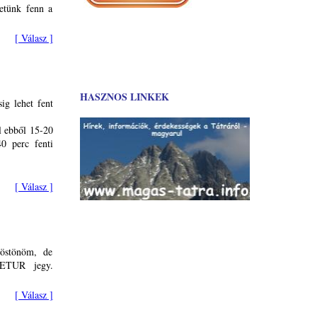
etünk fenn a
[ Válasz ]
HASZNOS LINKEK
ig lehet fent
l ebből 15-20
0 perc fenti
[ Válasz ]
östönöm, de
RETUR jegy.
[ Válasz ]