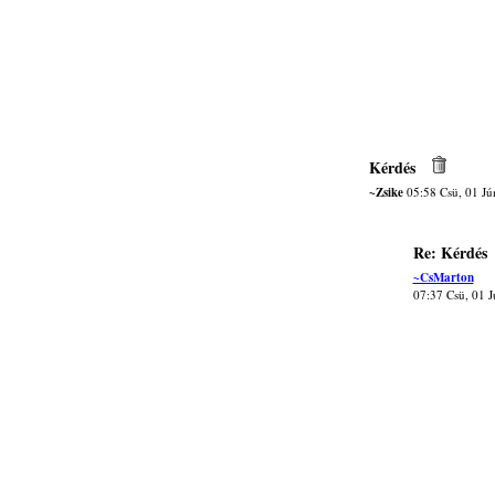
Kérdés
~Zsike
05:58 Csü, 01 Jú
Re: Kérdés
~CsMarton
07:37 Csü, 01 