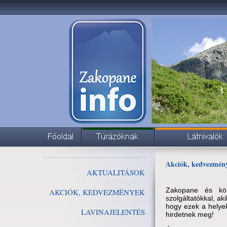
Akciók, kedvezmén
AKTUALITÁSOK
Zakopane és körn
AKCIÓK, KEDVEZMÉNYEK
szolgáltatókkal, ak
hogy ezek a helye
LAVINAJELENTÉS
hirdetnek meg!