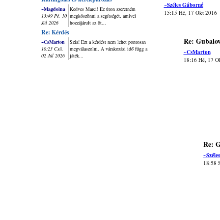
~Széles Gáborné
~Magdolna
Kedves Marci! Ez úton szeretném
15:15 Hé, 17 Okt 2016
13:49 Pé, 10
megköszönni a segítségét, amivel
Júl 2026
hozzájárult az öt...
Re: Kérdés
Re: Gubalo
~CsMarton
Szia! Ezt a kérdést nem lehet pontosan
10:23 Csü,
megválaszolni. A várakozási idő függ a
~CsMarton
02 Júl 2026
játék...
18:16 Hé, 17 O
Re: 
~Széle
18:58 