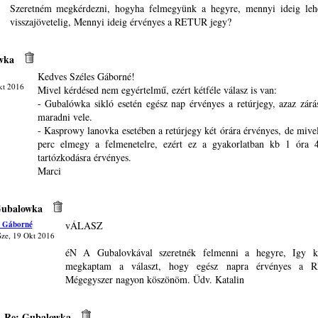
Szeretném megkérdezni, hogyha felmegyünk a hegyre, mennyi ideig leh
visszajövetelig, Mennyi ideig érvényes a RETUR jegy?
wka
Kedves Széles Gáborné!
kt 2016
Mivel kérdésed nem egyértelmű, ezért kétféle válasz is van:
- Gubalówka sikló esetén egész nap érvényes a retúrjegy, azaz zárás
maradni vele.
- Kasprowy lanovka esetében a retúrjegy két órára érvényes, de mive
perc elmegy a felmenetelre, ezért ez a gyakorlatban kb 1 óra 4
tartózkodásra érvényes.
Marci
Gubalowka
s Gáborné
vÁLASZ
Sze, 19 Okt 2016
éN A Gubalovkával szeretnék felmenni a hegyre, Igy k
megkaptam a választ, hogy egész napra érvényes a 
Mégegyszer nagyon köszönöm. Üdv. Katalin
Re: Gubalowka