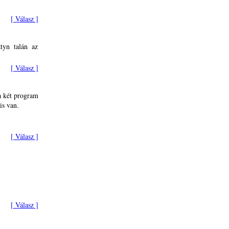
[ Válasz ]
ztyn talán az
[ Válasz ]
a két program
is van.
[ Válasz ]
[ Válasz ]