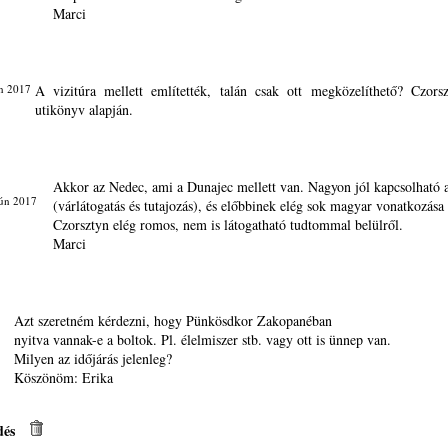
Marci
n 2017
A vizitúra mellett említették, talán csak ott megközelíthető? Czors
utikönyv alapján.
Akkor az Nedec, ami a Dunajec mellett van. Nagyon jól kapcsolható 
Jún 2017
(várlátogatás és tutajozás), és előbbinek elég sok magyar vonatkozása 
Czorsztyn elég romos, nem is látogatható tudtommal belülről.
Marci
Azt szeretném kérdezni, hogy Pünkösdkor Zakopanéban
nyitva vannak-e a boltok. Pl. élelmiszer stb. vagy ott is ünnep van.
Milyen az időjárás jelenleg?
Köszönöm: Erika
dés