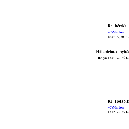
Re: kérdés
~CsMarton
18:08 Pé, 06 J
Hólabirintus nyitá
~Ibolya
13:03 Va, 25 Ja
Re: Hólabiri
~CsMarton
13:05 Va, 25 J