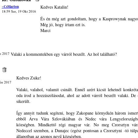
~CsMarton
Kedves Katalin!
18:59 Sze, 19 Okt 2016
És én még azt gondoltam, hogy a Kasprowynak nagyob
Még jó, hogy írtam ezt is.
Marci
n 2017
Valaki a kommentekben egy várról beszélt. Az hol található?
Kedves Zsike!
Jún 2017
Valaki, valahol, valamit csinált. Ennél azért kicsit lehetnél konkrét
oda írod a hozzászólásodat, ahol az adott várról beszélt valaki. De
sikerült.
Így annyit tudunk segíteni, hogy Zakopane környékén három ismer
ebből Árva Vára Szlovákiában és Nedec vára Lengyelországba
községben. Mindkettő régi magyar vár. No meg Czorsztyn vár
Nedeccel szemben, a Dunajec (egész pontosan a Czorsztyni -tó túlp
állapotban az azonos nevű községben.