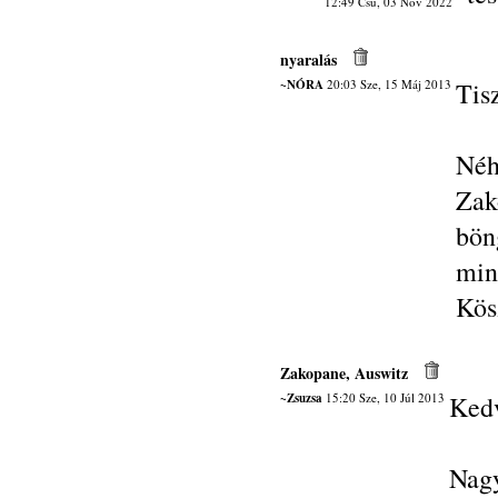
12:49 Csü, 03 Nov 2022
nyaralás
~NÓRA
20:03 Sze, 15 Máj 2013
Tis
Né
Zak
bön
mi
Kös
Zakopane, Auswitz
~Zsuzsa
15:20 Sze, 10 Júl 2013
Kedv
Nag