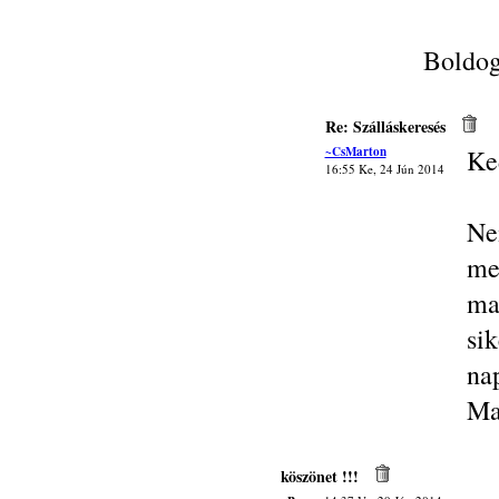
Boldog
Re: Szálláskeresés
~CsMarton
Ke
16:55 Ke, 24 Jún 2014
Ne
me
ma
si
na
Ma
köszönet !!!