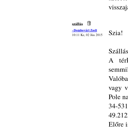
vissza
szállás
~Dombovári Zsolt
Szia!
10:11 Ke, 02 Jún 2015
Szállás
A tér
semmi
Valóba
vagy v
Pole n
34-531
49.212
Előre 