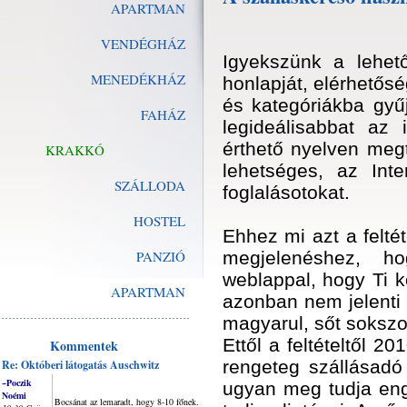
APARTMAN
VENDÉGHÁZ
Igyekszünk a lehet
MENEDÉKHÁZ
honlapját, elérhetősé
és kategóriákba gyű
FAHÁZ
legideálisabbat az 
érthető nyelven meg
KRAKKÓ
lehetséges, az Inte
SZÁLLODA
foglalásotokat.
HOSTEL
Ehhez mi azt a feltét
PANZIÓ
megjelenéshez, h
weblappal, hogy Ti k
APARTMAN
azonban nem jelenti 
magyarul, sőt sokszo
Ettől a feltételtől 
Kommentek
rengeteg szállásadó 
Re: Októberi látogatás Auschwitz
~Poczik
ugyan meg tudja eng
Noémi
Bocsánat az lemaradt, hogy 8-10 főnek.