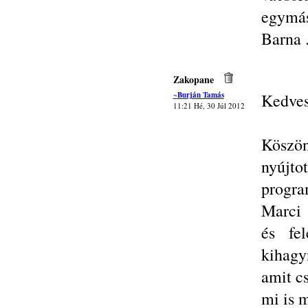
egymás
Barna 
Zakopane
~Burján Tamás
Kedves
11:21 Hé, 30 Júl 2012
Köszön
nyúj
progra
Marci 
és fel
kihagy
amit c
mi is 