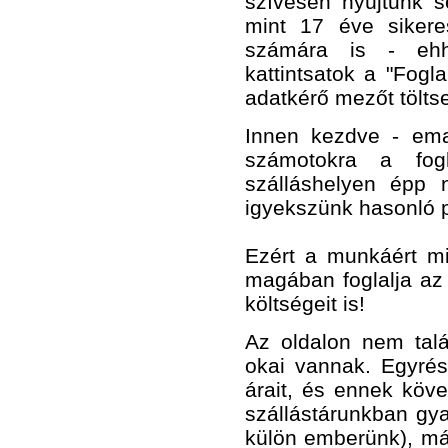
szívesen nyújtunk s
mint 17 éve siker
számára is - ehhe
kattintsatok a "Fogl
adatkérő mezőt töltse
Innen kezdve - emai
számotokra a fogl
szálláshelyen épp 
igyekszünk hasonló pa
Ezért a munkáért mi
magában foglalja az 
költségeit is!
Az oldalon nem talá
okai vannak. Egyré
árait, és ennek köve
szállástárunkban gya
külön emberünk), má