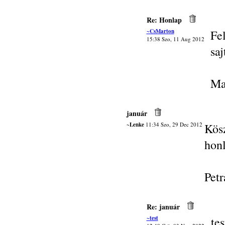
Re: Honlap
~CsMarton
Fe
15:38 Szo, 11 Aug 2012
saj
Ma
január
~Lenke
11:34 Szo, 29 Dec 2012
Kös
honl
Petr
Re: január
~test
tes