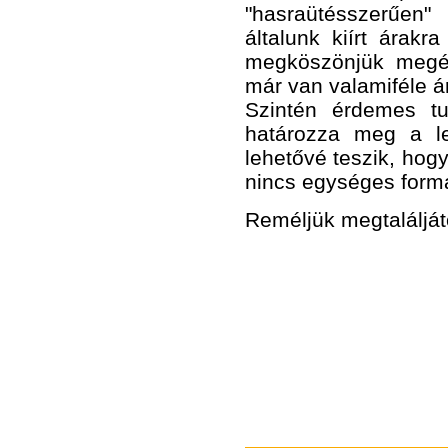
"hasraütésszerűen" 
általunk kiírt árak
megköszönjük megért
már van valamiféle ár
Szintén érdemes t
határozza meg a le
lehetővé teszik, hog
nincs egységes form
Reméljük megtaláljáto