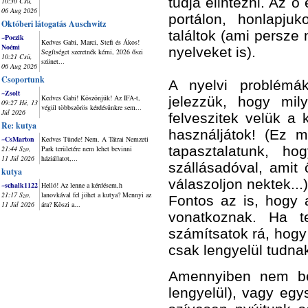
tudja elintézni. Az ő 
10:30 Csü,
06 Aug 2026
portálon, honlapju
Októberi látogatás Auschwitz
találtok (ami persze
~Poczik
Kedves Gabi, Marci, Stefi és Ákos!
Noémi
nyelveket is).
Segítséget szeretnék kérni, 2026 őszi
10:21 Csü,
szünet...
06 Aug 2026
Csoportunk
A nyelvi problémák
~Zsolt
Kedves Gabi! Köszönjük! Az IFA-t,
jelezzük, hogy mil
09:27 Hé, 13
végül többszörös kérdésünkre sem...
Júl 2026
felveszitek velük a 
Re: kutya
használjátok! (Ez m
~CsMarton
Kedves Tünde! Nem. A Tátrai Nemzeti
tapasztalatunk, h
21:44 Szo,
Park területére nem lehet bevinni
11 Júl 2026
háziállatot,...
szállásadóval, amit
kutya
válaszoljon nektek...)
~schalk1122
Helló! Az lenne a kérdésem,h
21:17 Szo,
lanovkával fel jöhet a kutya? Mennyi az
Fontos az is, hogy
11 Júl 2026
ára? Köszi a...
vonatkoznak. Ha te
számítsatok rá, hogy 
csak lengyelül tudna
Amennyiben nem be
lengyelül), vagy eg