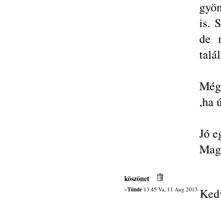
gyön
is. 
de m
talá
Még 
,ha 
Jó e
Magy
köszönet
~Tünde
13:45 Va, 11 Aug 2013
Kedv