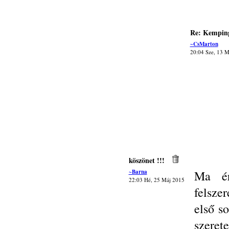
Re: Kemping
~CsMarton
20:04 Sze, 13 M
köszönet !!!
~Barna
Ma ér
22:03 Hé, 25 Máj 2015
felsze
első s
szere