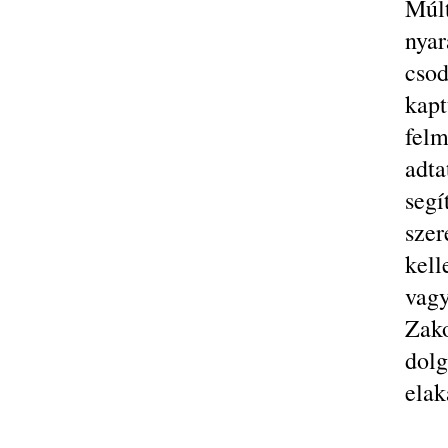
Múlt
nya
csod
kapt
felm
adta
seg
sze
kell
vag
Zak
dol
elak