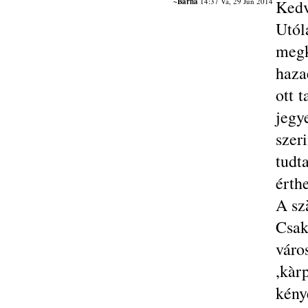
~Barna
14:37 Va, 29 Jún 2014
Kedv
Utó
megk
haza
ott 
jeg
szer
tud
érthe
A sz
Csak
váro
,kàr
kén