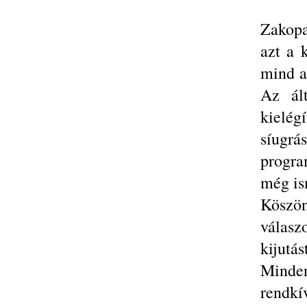
Zakopa
azt a 
mind a
Az ált
kielég
síugrá
progra
még is
Kösz
válasz
kijutást
Minden
rendkí