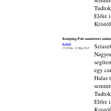
semmit
Tudtok
Előre i
Kristóf
Kemping:Pole namiotowe szalas
Kristóf
Sziasz
13:50 Ke, 12 Máj 2015
Nagyon
segíte
egy ca
Halas 
semmit
Tudtok
Előre i
Kristóf