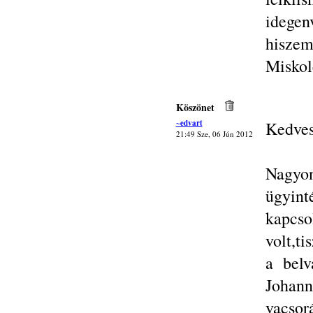
idegen
hisze
Miskol
Köszönet
~edvart
Kedves
21:49 Sze, 06 Jún 2012
Nagyo
ügyint
kapcso
volt,ti
a belv
Johan
vacsor