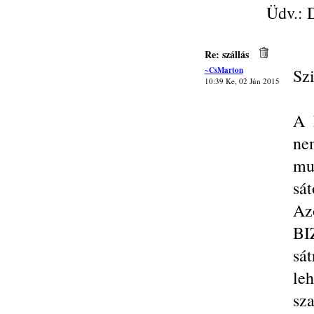
Üdv.: 
Re: szállás
~CsMarton
Szi
10:39 Ke, 02 Jún 2015
A 
ne
mu
sát
Az
BI
sát
le
sza