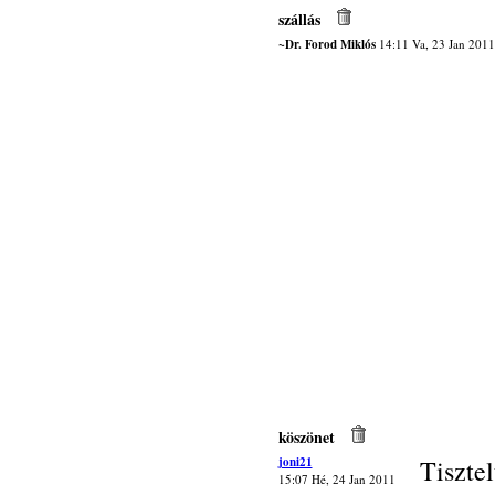
szállás
~Dr. Forod Miklós
14:11 Va, 23 Jan 2011
köszönet
joni21
Tisztel
15:07 Hé, 24 Jan 2011