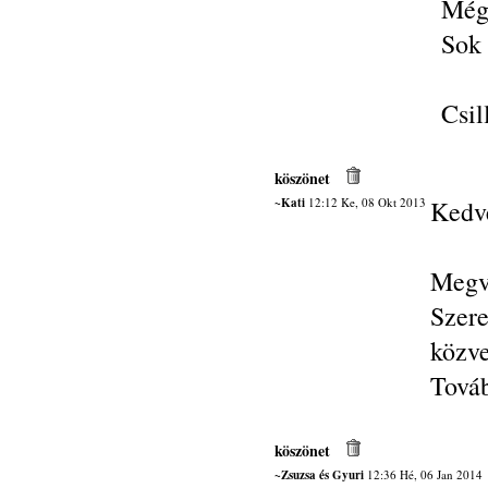
Még
Sok 
Csil
köszönet
~Kati
12:12 Ke, 08 Okt 2013
Kedv
Megvo
Szer
közve
Továb
köszönet
~Zsuzsa és Gyuri
12:36 Hé, 06 Jan 2014