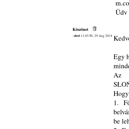
m.co
Üdv 
Köszönet
~dori
11:03 Pé, 29 Aug 2014
Kedve
Egy h
mind
Az 
SŁOŃ
Hogy
1. F
belvá
be le