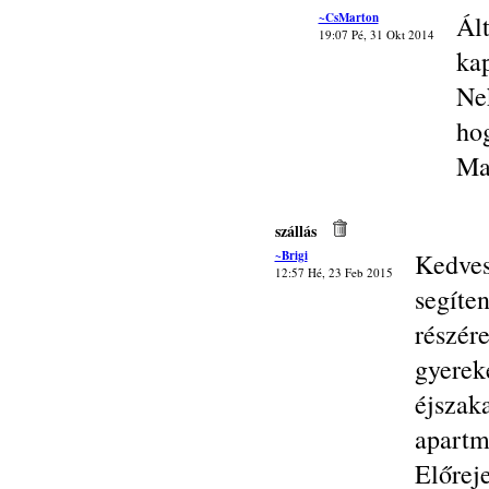
~CsMarton
Ál
19:07 Pé, 31 Okt 2014
kap
Ne
hog
Ma
szállás
~Brigi
Kedves
12:57 Hé, 23 Feb 2015
segíte
részé
gyere
éjsza
apart
Előrej