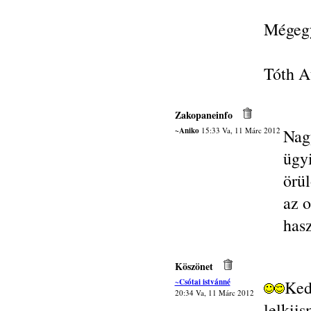
Mégegy
Tóth At
Zakopaneinfo
~Aniko
15:33 Va, 11 Márc 2012
Nag
ügy
örül
az o
hasz
Köszönet
~Csótai istvánné
Ked
20:34 Va, 11 Márc 2012
lelk