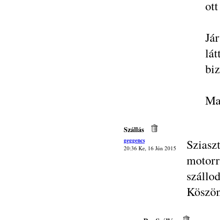
ott
Já
lá
biz
Ma
Szállás
geggencs
Szias
20:36 Ke, 16 Jún 2015
motor
szállo
Köszö