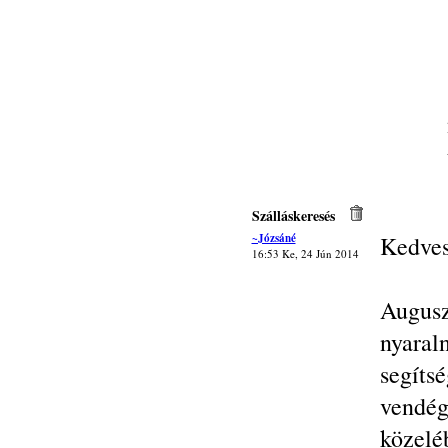
Szálláskeresés
~Józsáné
Kedves
16:53 Ke, 24 Jún 2014
Augusz
nyaral
segít
vendég
közelé