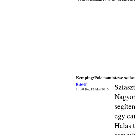
Kemping:Pole namiotowe szalas
Kristóf
Sziasz
13:50 Ke, 12 Máj 2015
Nagyon
segíte
egy ca
Halas 