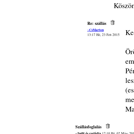
Köszö
Re: szállás
~CsMarton
Ke
13:17 Hé, 23 Feb 2015
Ör
em
Pé
le
(e
me
Ma
Szállásfoglalás
~Judit és családja
17:10 Hé, 02 Márc 20