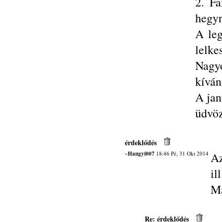
2. Fa
hegyr
A leg
lelke
Nagyo
kíván
A jan
üdvöz
érdeklődés
~Hangyi007
18:46 Pé, 31 Okt 2014
Az
il
M
Re: érdeklődés