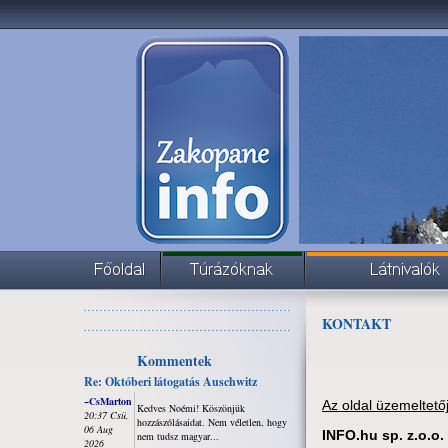
KONTAKT
Kommentek
Re: Októberi látogatás Auschwitz
~CsMarton
Az oldal üzemeltető
Kedves Noémi! Köszönjük
20:37 Csü,
hozzászólásaidat. Nem véletlen, hogy
06 Aug
INFO.hu sp. z.o.o.
nem tudsz magyar...
2026