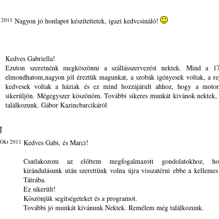
 2011
Nagyon jó honlapot készítettetek, igazi kedvcsináló!
Kedves Gabriella!
Ezuton szeretnénk megköszönni a szállásszervezést nektek. Mind a 1
elmondhatom,nagyon jól éreztük magunkat, a szobák igényesek voltak, a re
kedvesek voltak a háziak és ez mind hozzájárult ahhoz, hogy a motor
sikerüljön. Mégegyszer köszönöm. További sikeres munkát kivánok nektek
találkozunk. Gábor Kazincbarcikáról
 Okt 2011
Kedves Gabi, és Marci!
Csatlakozom az előttem megfogalmazott gondolatokhoz, ho
kirándulásunk után szerettünk volna újra visszatérni ebbe a kellemes
Tátrába.
Ez sikerült!
Köszönjük segítségeteket és a programot.
További jó munkát kívánunk Nektek. Remélem még találkozunk.