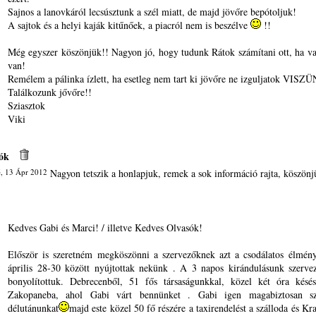
Sajnos a lanovkáról lecsúsztunk a szél miatt, de majd jövőre bepótoljuk!
A sajtok és a helyi kaják kitűnőek, a piacról nem is beszélve
!!
Még egyszer köszönjük!! Nagyon jó, hogy tudunk Rátok számítani ott, ha 
van!
Remélem a pálinka ízlett, ha esetleg nem tart ki jövőre ne izguljatok VISZ
Találkozunk jővőre!!
Sziasztok
Viki
ók
, 13 Ápr 2012
Nagyon tetszik a honlapjuk, remek a sok információ rajta, köszönj
Kedves Gabi és Marci! / illetve Kedves Olvasók!
Először is szeretném megköszönni a szervezőknek azt a csodálatos élmény
április 28-30 között nyújtottak nekünk . A 3 napos kirándulásunk szerve
bonyolítottuk. Debrecenből, 51 fős társaságunkkal, közel két óra késés
Zakopaneba, ahol Gabi várt bennünket . Gabi igen magabiztosan sz
délutánunkat
majd este közel 50 fő részére a taxirendelést a szálloda és Kr