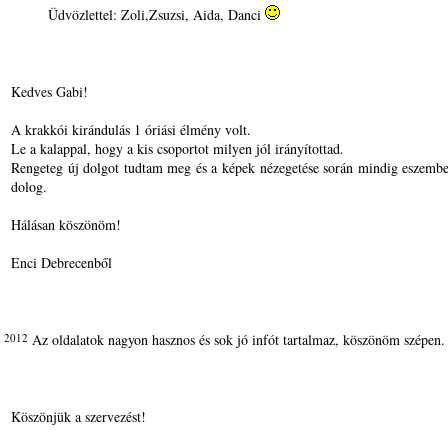
Üdvözlettel: Zoli,Zsuzsi, Aida, Danci
Kedves Gabi!
A krakkói kirándulás 1 óriási élmény volt.
Le a kalappal, hogy a kis csoportot milyen jól irányítottad.
Rengeteg új dolgot tudtam meg és a képek nézegetése során mindig eszembe
dolog.
Hálásan köszönöm!
Enci Debrecenből
n 2012
Az oldalatok nagyon hasznos és sok jó infót tartalmaz, köszönöm szépen.
Köszönjük a szervezést!