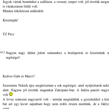
Jegyek vártak bennünket a szálláson, a verseny szuper volt, jól éreztük megun
is várakozáson felüli volt.
Minden tökéletesen működött.
Köszönjük!
TZ Pécs
2012
Nagyon nagy áldást jelent számunkra a honlapotok és köszönünk m
segítséget!
Kedves Gabi és Marci!!
Szeretném Nektek újra megköszönni a sok segítséget, amit nyújtottatok nek
alatt. Nagyon jól éreztük magunkat Zakopane-ban. A Jadzia panzió nagysz
volt
A lovas szánozás nagyszerű volt - miután megtaláltuk a gyerekekkel a kii
bár azt egy kicsit sajnáltam hogy nem erdős részen mentünk, de a fáklyá
ezért.