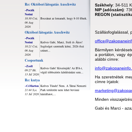
Re: Októberi látogatás Auschwitz
Székhely
: 34-511 K
NIP (adószám)
: 73
~Poczik
Noémi
REGON (statisztika
10:30 Csü,
Bocsánat az lemaradt, hogy 8-10 főnek.
06 Aug
2026
Októberi látogatás Auschwitz
Szállásfoglalással,
~Poczik
office@zakopaneinf
Noémi
Kedves Gabi, Marci, Stefi és Ákos!
10:21 Csü,
Segítséget szeretnék kérni, 2026 őszi
Bármilyen kérdésete
06 Aug
szünet...
a portálon, vagy ép
2026
alábbi címre:
Csoportunk
~Zsolt
info@zakopaneinfo
Kedves Gabi! Köszönjük! Az IFA-t,
09:27 Hé,
végül többszörös kérdésünkre sem...
13 Júl 2026
Ha szeretnétek meg
Re: kutya
címre írjatok:
~CsMarton
Kedves Tünde! Nem. A Tátrai Nemzeti
21:44 Szo,
Park területére nem lehet bevinni
marketing@zakopan
11 Júl 2026
háziállatot,...
Minden visszajelzés
Gabi és Marci - aza