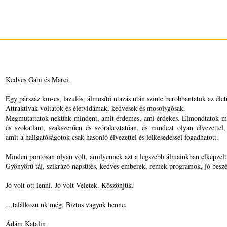
Kedves Gabi és Marci,
Egy párszáz km-es, lazulós, álmosító utazás után szinte berobbantatok az éle
Attraktívak voltatok és életvidámak, kedvesek és mosolygósak.
Megmutattatok nekünk mindent, amit érdemes, ami érdekes. Elmondtatok mi
és szokatlant, szakszerűen és szórakoztatóan, és mindezt olyan élvezettel, 
amit a hallgatóságotok csak hasonló élvezettel és lelkesedéssel fogadhatott.
Minden pontosan olyan volt, amilyennek azt a legszebb álmainkban elképzelt
Gyönyörű táj, szikrázó napsütés, kedves emberek, remek programok, jó beszé
Jó volt ott lenni. Jó volt Veletek. Köszönjük.
…találkozu nk még. Biztos vagyok benne.
Ádám Katalin