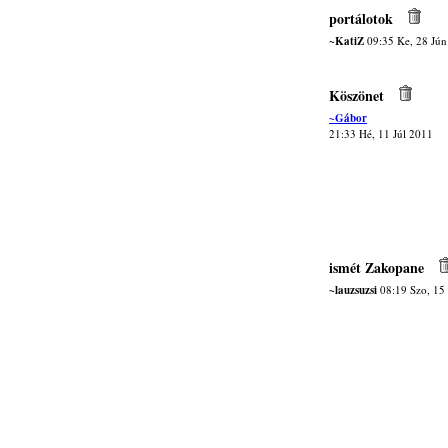
portálotok
~KatiZ
09:35 Ke, 28 Jún
Köszönet
~Gábor
21:33 Hé, 11 Júl 2011
ismét Zakopane
~lauzsuzsi
08:19 Szo, 15