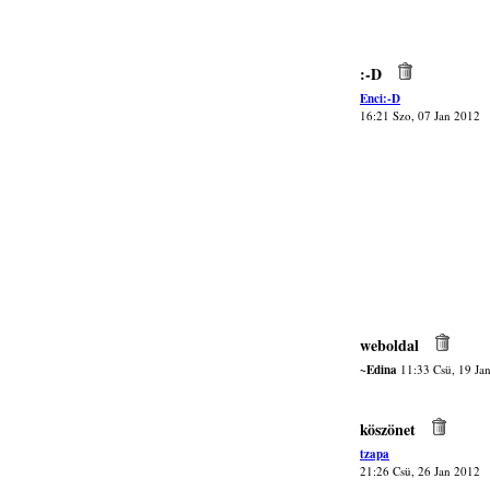
:-D
Enci:-D
16:21 Szo, 07 Jan 2012
weboldal
~Edina
11:33 Csü, 19 Ja
köszönet
tzapa
21:26 Csü, 26 Jan 2012