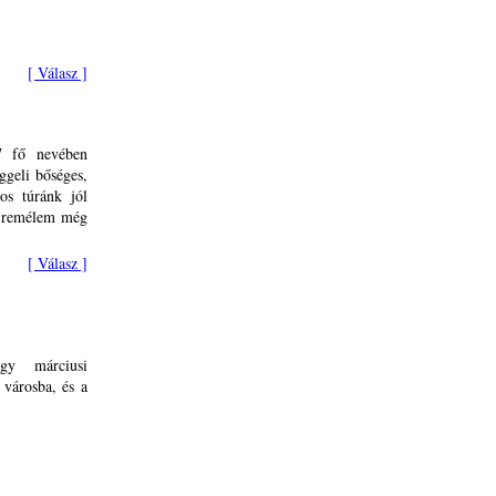
[ Válasz ]
7 fő nevében
ggeli bőséges,
os túránk jól
, remélem még
[ Válasz ]
gy márciusi
 városba, és a