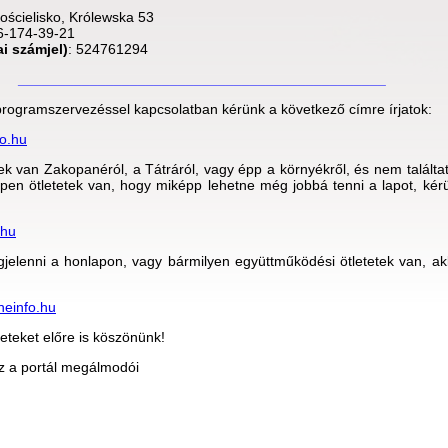
ościelisko, Królewska 53
6-174-39-21
i számjel)
: 524761294
______________________________________________
 programszervezéssel kapcsolatban kérünk a következő címre írjatok:
o.hu
k van Zakopanéról, a Tátráról, vagy épp a környékről, és nem találtat
pen ötletetek van, hogy miképp lehetne még jobbá tenni a lapot, kérü
.hu
jelenni a honlapon, vagy bármilyen együttműködési ötletetek van, ak
einfo.hu
eteket előre is köszönünk!
z a portál megálmodói