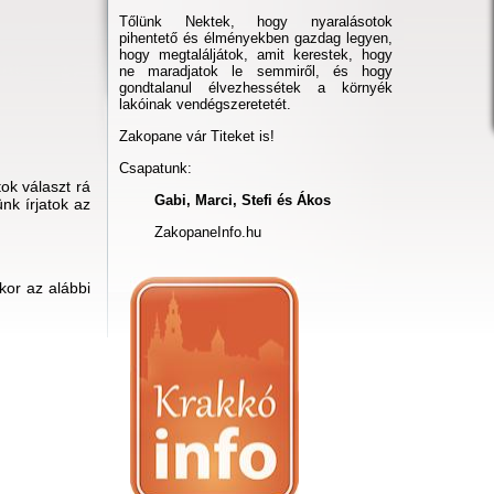
Tőlünk Nektek, hogy nyaralásotok
pihentető és élményekben gazdag legyen,
hogy megtaláljátok, amit kerestek, hogy
ne maradjatok le semmiről, és hogy
gondtalanul élvezhessétek a környék
lakóinak vendégszeretetét.
Zakopane vár Titeket is!
Csapatunk:
ok választ rá
Gabi, Marci, Stefi és Ákos
nk írjatok az
ZakopaneInfo.hu
kor az alábbi