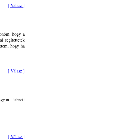
[ Válasz ]
zönöm, hogy a
l segítettetek
ttem, hogy ha
[ Válasz ]
gyon tetszett
[ Válasz ]