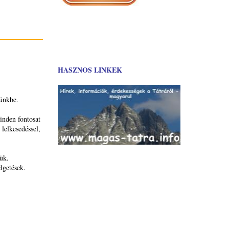
HASZNOS LINKEK
tünkbe.
nden fontosat
lelkesedéssel,
ük.
lgetések.