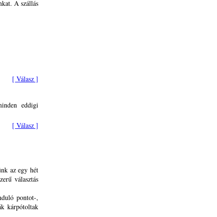
kat. A szállás
[ Válasz ]
inden eddigi
[ Válasz ]
ünk az egy hét
erű választás
nduló pontot-,
k kárpótoltak