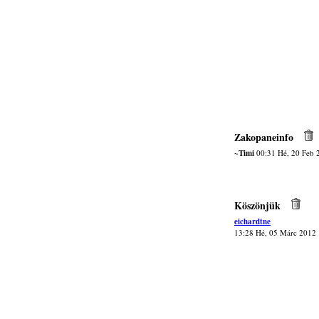
Zakopaneinfo
~Timi
00:31 Hé, 20 Feb 
Köszönjük
eichardtne
13:28 Hé, 05 Márc 2012