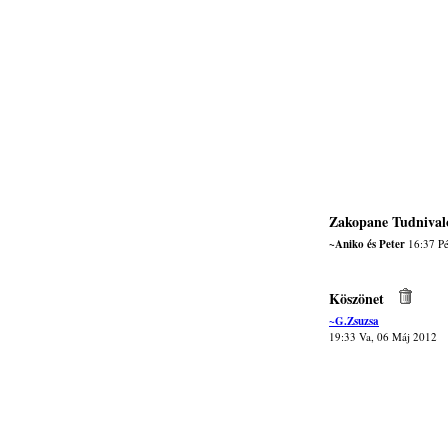
Zakopane Tudnival
~Aniko és Peter
16:37 Pé
Köszönet
~G.Zsuzsa
19:33 Va, 06 Máj 2012