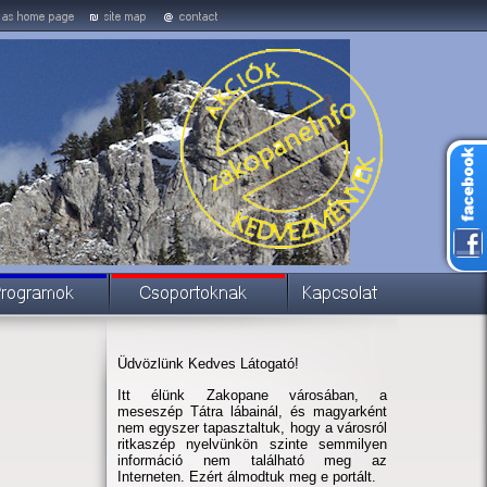
Üdvözlünk Kedves Látogató!
Itt élünk Zakopane városában, a
meseszép Tátra lábainál, és magyarként
nem egyszer tapasztaltuk, hogy a városról
ritkaszép nyelvünkön szinte semmilyen
információ nem található meg az
Interneten. Ezért álmodtuk meg e portált.