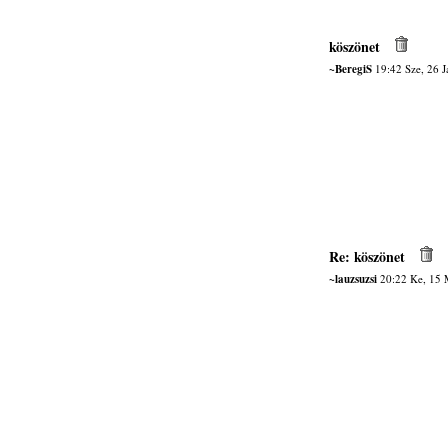
köszönet
~BeregiS
19:42 Sze, 26 
Re: köszönet
~lauzsuzsi
20:22 Ke, 15 