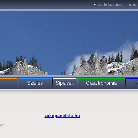
zakopane
Info
.hu
je
: