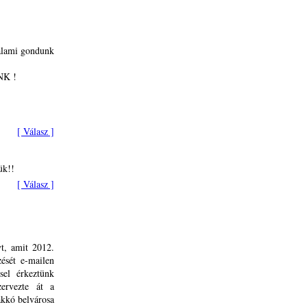
valami gondunk
ÜNK !
[ Válasz ]
ük!!
[ Válasz ]
t, amit 2012.
zését e-mailen
sel érkeztünk
ervezte át a
akkó belvárosa