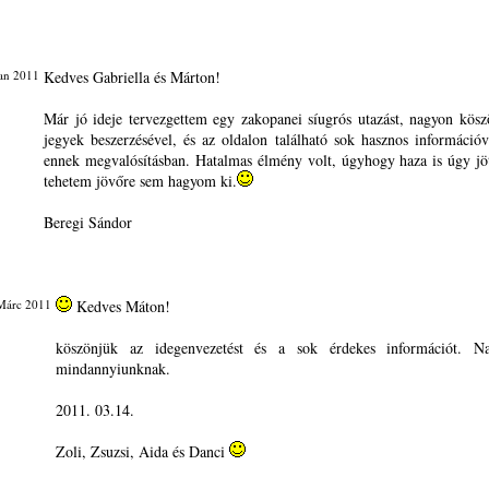
Jan 2011
Kedves Gabriella és Márton!
Már jó ideje tervezgettem egy zakopanei síugrós utazást, nagyon kös
jegyek beszerzésével, és az oldalon található sok hasznos információva
ennek megvalósításban. Hatalmas élmény volt, úgyhogy haza is úgy jö
tehetem jövőre sem hagyom ki.
Beregi Sándor
Márc 2011
Kedves Máton!
köszönjük az idegenvezetést és a sok érdekes információt. Na
mindannyiunknak.
2011. 03.14.
Zoli, Zsuzsi, Aida és Danci