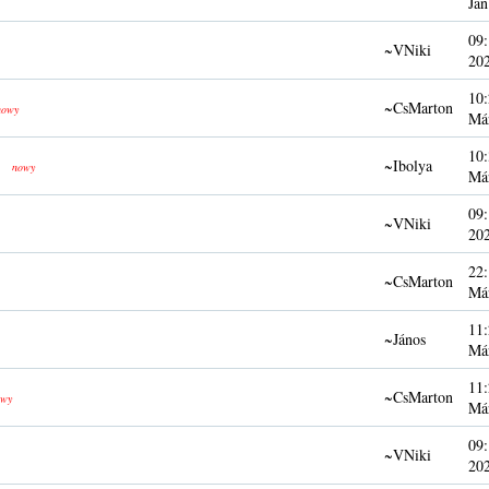
Jan
09:
~VNiki
20
10:
~CsMarton
nowy
Má
10:
~Ibolya
nowy
Má
09:
~VNiki
20
22:
~CsMarton
Má
11:
~János
Má
11:
~CsMarton
wy
Má
09:
~VNiki
20