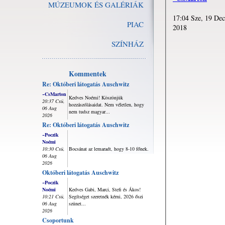
MÚZEUMOK ÉS GALÉRIÁK
17:04 Sze, 19 Dec
PIAC
2018
SZÍNHÁZ
Kommentek
Re: Októberi látogatás Auschwitz
~CsMarton
Kedves Noémi! Köszönjük
20:37 Csü,
hozzászólásaidat. Nem véletlen, hogy
06 Aug
nem tudsz magyar...
2026
Re: Októberi látogatás Auschwitz
~Poczik
Noémi
10:30 Csü,
Bocsánat az lemaradt, hogy 8-10 főnek.
06 Aug
2026
Októberi látogatás Auschwitz
~Poczik
Noémi
Kedves Gabi, Marci, Stefi és Ákos!
10:21 Csü,
Segítséget szeretnék kérni, 2026 őszi
06 Aug
szünet...
2026
Csoportunk