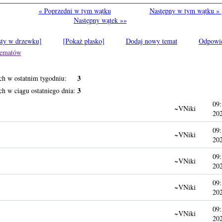
« Poprzedni w tym wątku
Następny w tym wątku »
Następny wątek »»
sty w drzewku]
[Pokaż płasko]
Dodaj nowy temat
Odpowi
 tematów
3
ch w ostatnim tygodniu:
3
h w ciągu ostatniego dnia:
09:
~VNiki
20
09:
~VNiki
20
09:
~VNiki
20
09:
~VNiki
20
09:
~VNiki
20