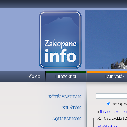
KÖTÉLVASUTAK
szukaj kt
KILÁTÓK
«
link do dokume
Re: Gyerekekkel
AQUAPARKOK
~CsMarton