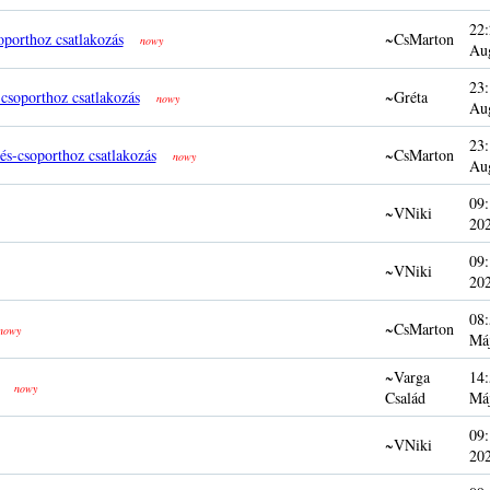
22:
oporthoz csatlakozás
~CsMarton
nowy
Au
23:
csoporthoz csatlakozás
~Gréta
nowy
Au
23:
és-csoporthoz csatlakozás
~CsMarton
nowy
Au
09:
~VNiki
20
09:
~VNiki
20
08:
~CsMarton
nowy
Má
~Varga
14:
nowy
Család
Má
09:
~VNiki
20