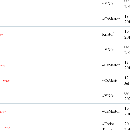
09:
~VNiki
20
18:
~CsMarton
20
19:
Kristóf
wy
20
09:
~VNiki
20
17:
~CsMarton
nowy
20
12:
~CsMarton
nowy
Júl
09:
~VNiki
20
19:
~CsMarton
nowy
20
~Fodor
20:
nowy
Tünde
20