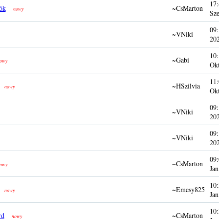
17:
ók
~CsMarton
nowy
Sze
09:
~VNiki
20
10:
~Gabi
owy
Ok
11:
~HSzilvia
nowy
Ok
09:
~VNiki
20
09:
~VNiki
20
09:
~CsMarton
owy
Jan
10:
~Emesy825
nowy
Jan
10:
rd
~CsMarton
nowy