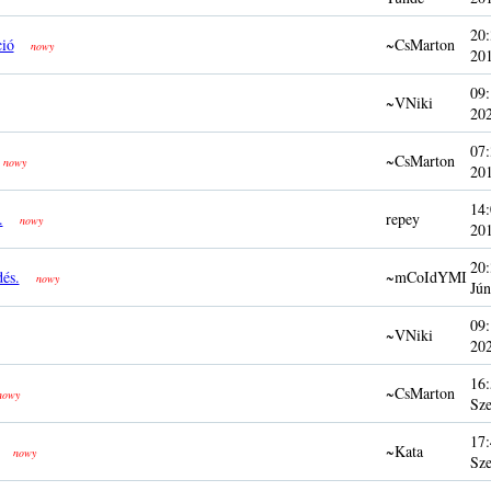
20:
ció
~CsMarton
nowy
20
09:
~VNiki
20
07:
~CsMarton
nowy
20
14:
.
repey
nowy
20
20:
és.
~mCoIdYMI
nowy
Jún
09:
~VNiki
20
16:
~CsMarton
nowy
Sze
17:
~Kata
nowy
Sze