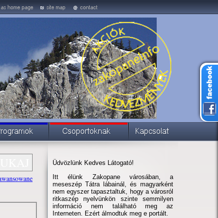
Üdvözlünk Kedves Látogató!
Itt élünk Zakopane városában, a
awansowane
meseszép Tátra lábainál, és magyarként
nem egyszer tapasztaltuk, hogy a városról
ritkaszép nyelvünkön szinte semmilyen
információ nem található meg az
Interneten. Ezért álmodtuk meg e portált.