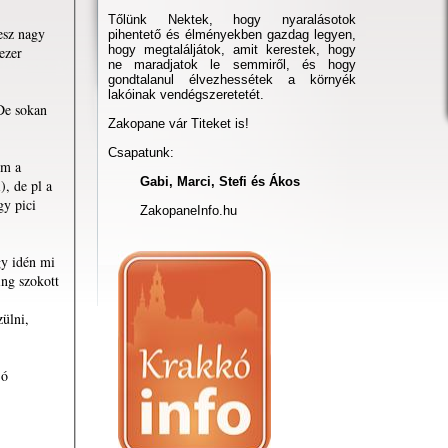
Tőlünk Nektek, hogy nyaralásotok
esz nagy
pihentető és élményekben gazdag legyen,
hogy megtaláljátok, amit kerestek, hogy
ezer
ne maradjatok le semmiről, és hogy
gondtalanul élvezhessétek a környék
lakóinak vendégszeretetét.
 De sokan
Zakopane vár Titeket is!
Csapatunk:
em a
Gabi, Marci, Stefi és Ákos
), de pl a
gy pici
ZakopaneInfo.hu
gy idén mi
ing szokott
zülni,
jó