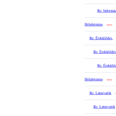
Re: Informá
Hólabirintus
nowy
Re: Érdeklődés.
Re: Érdeklődés
Re: Érdeklőd
Hólabirintus
nowy
Re: Látnivalók
Re: Látnivalók