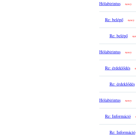
Hólabirintus
nowy
Re: belépő
nowy
Re: belépő
no
Hólabirintus
nowy
Re: érdeklődés
Re: érdeklődés
Hólabirintus
nowy
Re: Információ
Re: Információ