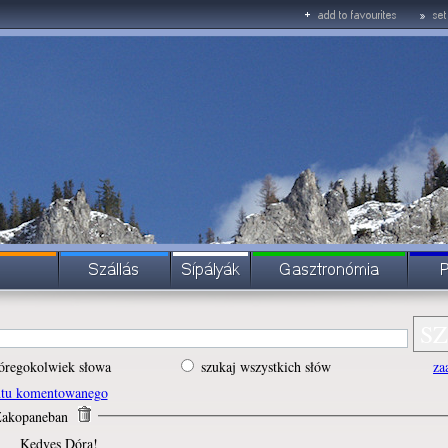
óregokolwiek słowa
szukaj wszystkich słów
za
ntu komentowanego
 Zakopaneban
Kedves Dóra!