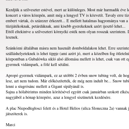
Kezdjük a szilveszter estével, mert az különleges. Most már harmadik éve l
koncert a város közepén, amit még a lengyel TV is közvetít. Tavaly erre tíz
embert vártak, és százezer érkezett... E mellett hatalmas hagyománya van a
tüzijátékoknak, petárdáknak, ami kisebb gyerekeknek azért ijesztő lehet...
Ettől eltekintve a szilveszteri környéki esték nem olyan rosszak szerintem.
lesznek.
Szánkózni általában másra nem használt domboldalakon lehet. Erre szerint
szálláshelyeteknek is lehet tippje (ami azért jó, mert a közelben fog ötletelni
központban a Gubalówka sikló alsó állomása mellett is lehet, csak van ott e
gyermek vidámpark, a fölé kell sétálni.
Apropó gyermek vidámpark, ez az utóbbi 2 évben snow tubing volt, de ho
lesz, azt nem tudom. Már előkészítették, de még nem indult be... Snow tub
lenni a síugrósánc mellett a Gigant sípályánál is.
Sajna a hólabirintus minden körítésével együtt csak januárban szokott elkés
nagyjából a hónap közepére, azaz a lengyel síszünetek kezdésére.
A plac Niepodłegłosci felett és a Hotel Helios (ulica Sloneczna 2a) vannak 
játszóterek is.
Marci