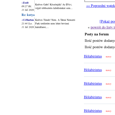
~Zsolt
Kedves Gabi! Köszönjük! Az IFA-t,
«« Poprzedni wątek
09:27 Hé,
végül többszörös kérdésünkre sem...
13 Júl 2026
Re: kutya
~CsMarton
Kedves Tünde! Nem. A Tátrai Nemzeti
[Pokaż po
21:44 Szo,
Park területére nem lehet bevinni
«
powrót do listy
11 Júl 2026
háziállatot,...
Posty na forum
Ilość postów dodany
Ilość postów dodanyc
Hólabirintus
nowy
Hólabirintus
nowy
Hólabirintus
nowy
Hólabirintus
nowy
Hólabirintus
nowy