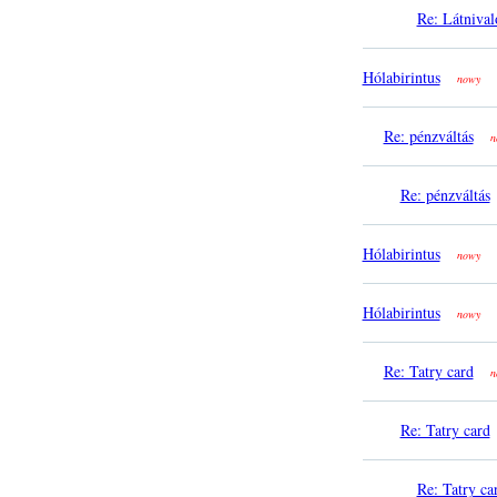
Re: Látnival
Hólabirintus
nowy
Re: pénzváltás
n
Re: pénzváltás
Hólabirintus
nowy
Hólabirintus
nowy
Re: Tatry card
n
Re: Tatry card
Re: Tatry ca