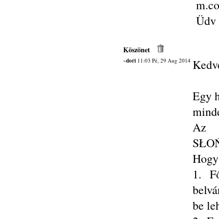
m.co
Üdv 
Köszönet
~dori
11:03 Pé, 29 Aug 2014
Kedve
Egy h
mind
Az 
SŁOŃ
Hogy
1. F
belvá
be le