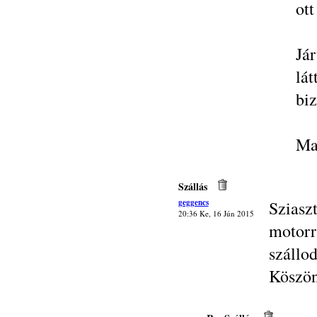
ott
Já
lá
biz
Ma
Szállás
geggencs
Szias
20:36 Ke, 16 Jún 2015
motor
szállo
Köszö