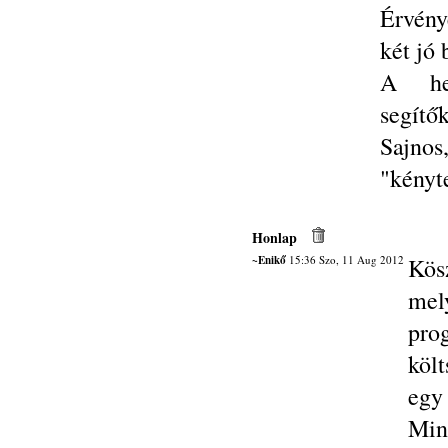
Érvény
két jó b
A hel
segítő
Sajno
"kényt
Honlap
~Enikő
15:36 Szo, 11 Aug 2012
Kös
mel
pro
költ
egy 
Min