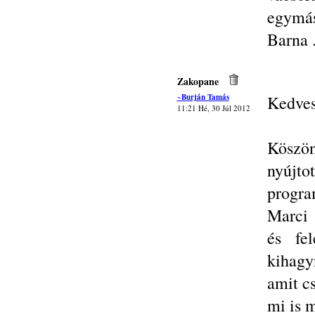
egymás
Barna 
Zakopane
~Burján Tamás
Kedves
11:21 Hé, 30 Júl 2012
Köszön
nyúj
progra
Marci 
és fel
kihagy
amit c
mi is 