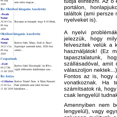
tudja elintézni. Az ő 
06 Aug
nem tudsz magyar...
2026
portálon, honlapju
Re: Októberi látogatás Auschwitz
találtok (ami persze
~Poczik
Noémi
nyelveket is).
10:30 Csü,
Bocsánat az lemaradt, hogy 8-10 főnek.
06 Aug
2026
A nyelvi problémák
Októberi látogatás Auschwitz
jelezzük, hogy mil
~Poczik
Noémi
Kedves Gabi, Marci, Stefi és Ákos!
felveszitek velük a 
10:21 Csü,
Segítséget szeretnék kérni, 2026 őszi
06 Aug
szünet...
használjátok! (Ez m
2026
tapasztalatunk, h
Csoportunk
szállásadóval, amit
~Zsolt
Kedves Gabi! Köszönjük! Az IFA-t,
09:27 Hé,
válaszoljon nektek...)
végül többszörös kérdésünkre sem...
13 Júl 2026
Fontos az is, hogy
Re: kutya
~CsMarton
Kedves Tünde! Nem. A Tátrai Nemzeti
vonatkoznak. Ha te
21:44 Szo,
Park területére nem lehet bevinni
számítsatok rá, hogy 
11 Júl 2026
háziállatot,...
csak lengyelül tudna
Amennyiben nem be
lengyelül), vagy eg