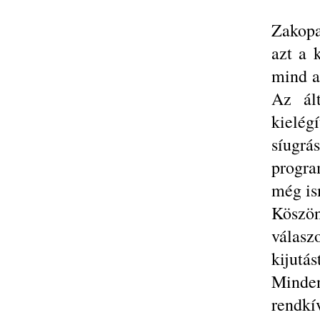
Zakopa
azt a 
mind a
Az ált
kielég
síugrá
progra
még is
Kösz
válasz
kijutást
Minden
rendkí