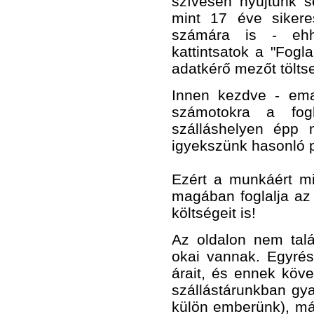
szívesen nyújtunk s
mint 17 éve siker
számára is - ehhe
kattintsatok a "Fogl
adatkérő mezőt töltse
Innen kezdve - emai
számotokra a fogl
szálláshelyen épp 
igyekszünk hasonló pa
Ezért a munkáért mi
magában foglalja az 
költségeit is!
Az oldalon nem talá
okai vannak. Egyré
árait, és ennek köve
szállástárunkban gya
külön emberünk), má