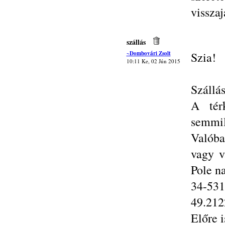
vissza
szállás
~Dombovári Zsolt
Szia!
10:11 Ke, 02 Jún 2015
Szállás
A tér
semmi
Valóba
vagy v
Pole n
34-531
49.212
Előre 