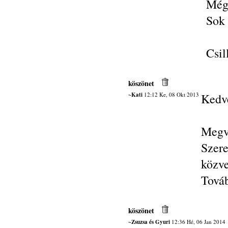
Még
Sok 
Csil
köszönet
~Kati
12:12 Ke, 08 Okt 2013
Kedv
Megvo
Szer
közve
Továb
köszönet
~Zsuzsa és Gyuri
12:36 Hé, 06 Jan 2014