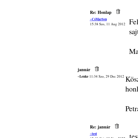
Re: Honlap
~CsMarton
Fe
15:38 Szo, 11 Aug 2012
saj
Ma
január
~Lenke
11:34 Szo, 29 Dec 2012
Kös
honl
Petr
Re: január
~test
tes