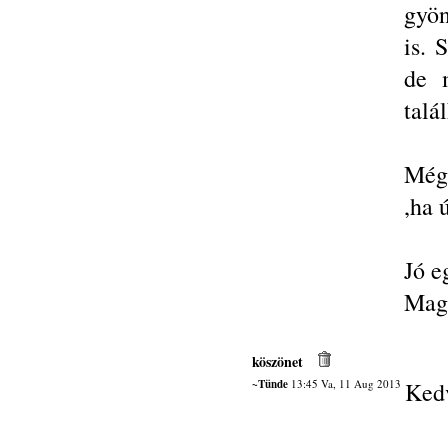
gyön
is. 
de m
talá
Még 
,ha 
Jó e
Magy
köszönet
~Tünde
13:45 Va, 11 Aug 2013
Kedv