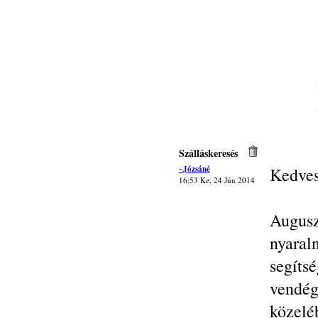
Szálláskeresés
~Józsáné
Kedves
16:53 Ke, 24 Jún 2014
Augusz
nyaral
segít
vendég
közelé