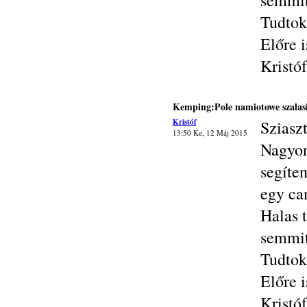
semmit
Tudtok
Előre i
Kristóf
Kemping:Pole namiotowe szalas
Kristóf
Sziasz
13:50 Ke, 12 Máj 2015
Nagyon
segíte
egy ca
Halas 
semmit
Tudtok
Előre i
Kristóf