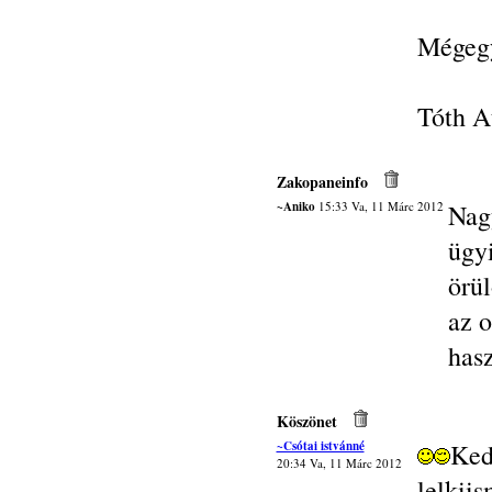
Mégegy
Tóth At
Zakopaneinfo
~Aniko
15:33 Va, 11 Márc 2012
Nag
ügy
örül
az o
hasz
Köszönet
~Csótai istvánné
Ked
20:34 Va, 11 Márc 2012
lelk