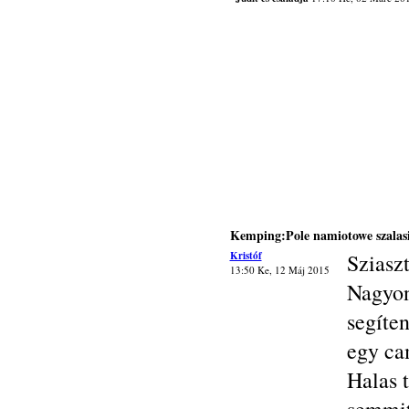
Kemping:Pole namiotowe szalas
Kristóf
Sziasz
13:50 Ke, 12 Máj 2015
Nagyon
segíte
egy ca
Halas 