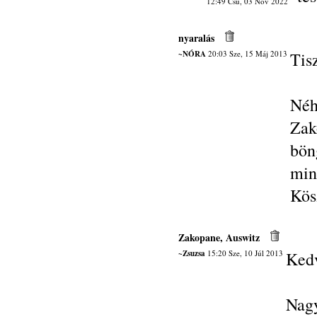
12:49 Csü, 03 Nov 2022
nyaralás
~NÓRA
20:03 Sze, 15 Máj 2013
Tis
Né
Zak
bön
mi
Kös
Zakopane, Auswitz
~Zsuzsa
15:20 Sze, 10 Júl 2013
Kedv
Nag