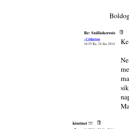
Boldog
Re: Szálláskeresés
~CsMarton
Ke
16:55 Ke, 24 Jún 2014
Ne
me
ma
si
na
Ma
köszönet !!!