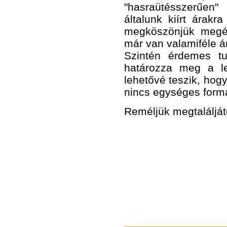
"hasraütésszerűen" 
általunk kiírt árak
megköszönjük megért
már van valamiféle ár
Szintén érdemes t
határozza meg a le
lehetővé teszik, hog
nincs egységes form
Reméljük megtaláljáto