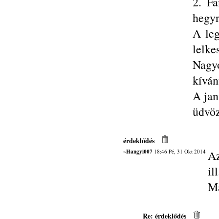
2. Fa
hegyr
A leg
lelke
Nagyo
kíván
A jan
üdvöz
érdeklődés
~Hangyi007
18:46 Pé, 31 Okt 2014
Az
il
M
Re: érdeklődés