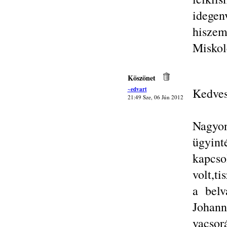
idegen
hisze
Miskol
Köszönet
~edvart
Kedves
21:49 Sze, 06 Jún 2012
Nagyo
ügyint
kapcso
volt,ti
a belv
Johan
vacsor