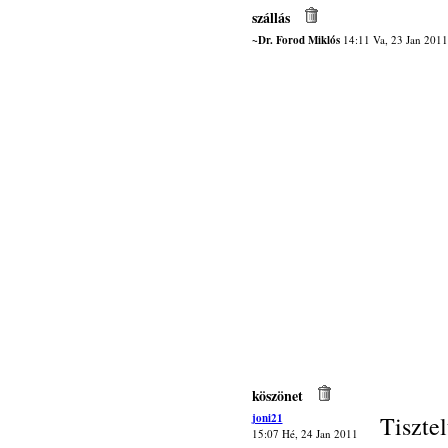
szállás
~Dr. Forod Miklós
14:11 Va, 23 Jan 2011
köszönet
joni21
Tisztel
15:07 Hé, 24 Jan 2011