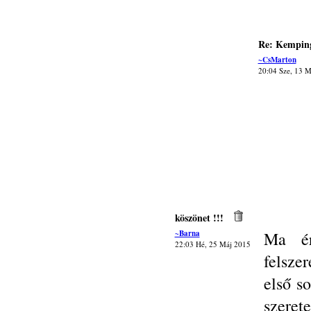
Re: Kemping
~CsMarton
20:04 Sze, 13 M
köszönet !!!
~Barna
Ma ér
22:03 Hé, 25 Máj 2015
felsze
első s
szere