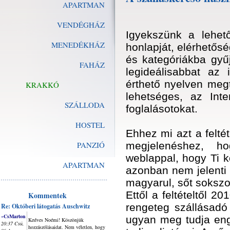
APARTMAN
VENDÉGHÁZ
Igyekszünk a lehet
MENEDÉKHÁZ
honlapját, elérhetősé
és kategóriákba gyű
FAHÁZ
legideálisabbat az 
érthető nyelven meg
KRAKKÓ
lehetséges, az Inte
SZÁLLODA
foglalásotokat.
HOSTEL
Ehhez mi azt a feltét
PANZIÓ
megjelenéshez, h
weblappal, hogy Ti k
APARTMAN
azonban nem jelenti 
magyarul, sőt sokszo
Ettől a feltételtől 
Kommentek
rengeteg szállásadó 
Re: Októberi látogatás Auschwitz
~CsMarton
ugyan meg tudja eng
Kedves Noémi! Köszönjük
20:37 Csü,
hozzászólásaidat. Nem véletlen, hogy