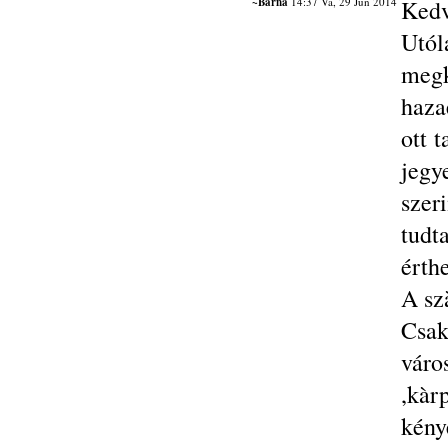
~Barna
14:37 Va, 29 Jún 2014
Kedv
Utó
megk
haza
ott 
jeg
szer
tud
érthe
A sz
Csak
váro
,kàr
kén