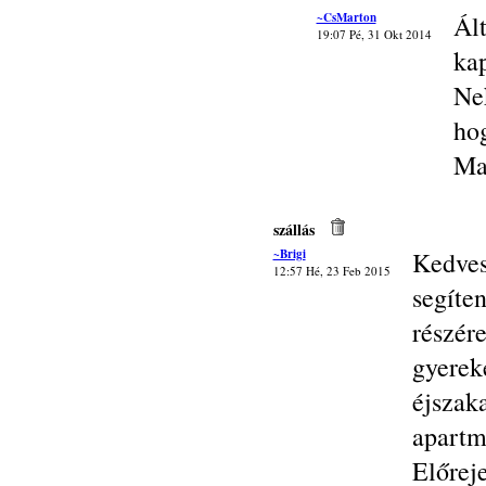
~CsMarton
Ál
19:07 Pé, 31 Okt 2014
kap
Ne
hog
Ma
szállás
~Brigi
Kedves
12:57 Hé, 23 Feb 2015
segíte
részé
gyere
éjsza
apart
Előrej