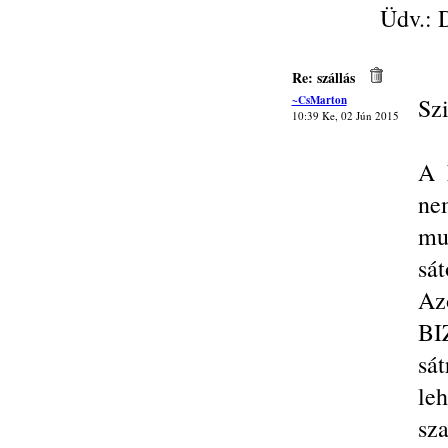
Üdv.: 
Re: szállás
~CsMarton
Szi
10:39 Ke, 02 Jún 2015
A 
ne
mu
sát
Az
BI
sát
le
sza