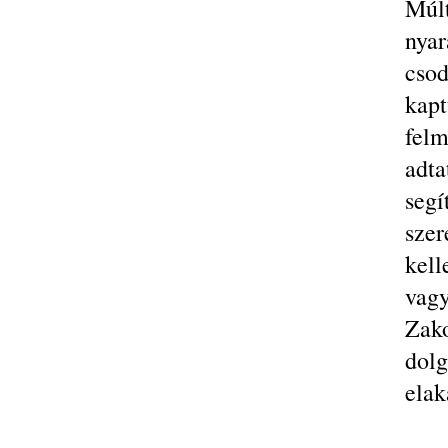
Múlt
nya
csod
kapt
felm
adta
seg
sze
kell
vag
Zak
dol
elak