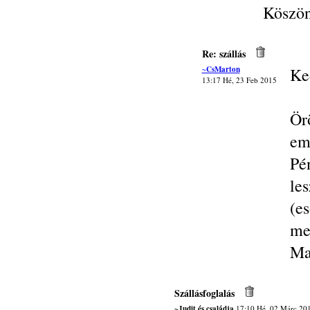
Köszö
Re: szállás
~CsMarton
Ke
13:17 Hé, 23 Feb 2015
Ör
em
Pé
le
(e
me
Ma
Szállásfoglalás
~Judit és családja
17:10 Hé, 02 Márc 20