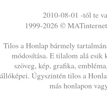
2010-08-01 -tól te v
1999-2026 ©
MATinterne
Tilos a Honlap bármely tartalmána
módosítása. E tilalom alá esik
szöveg, kép, grafika, embléma
állóképei. Úgyszintén tilos a Honl
más honlapon vagy