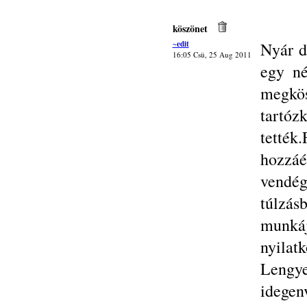
köszönet
~edit
Nyár d
16:05 Csü, 25 Aug 2011
egy né
megkö
tartóz
tetté
hozzá
vendég
túlzá
munká
nyilat
Lengye
idegen