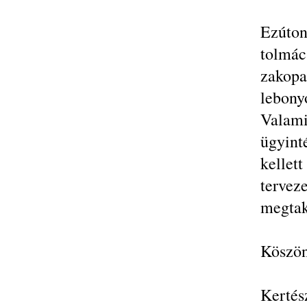
Ezúto
tolmác
zakop
lebony
Valami
ügyint
kelle
tervez
megtak
Köszön
Kertés