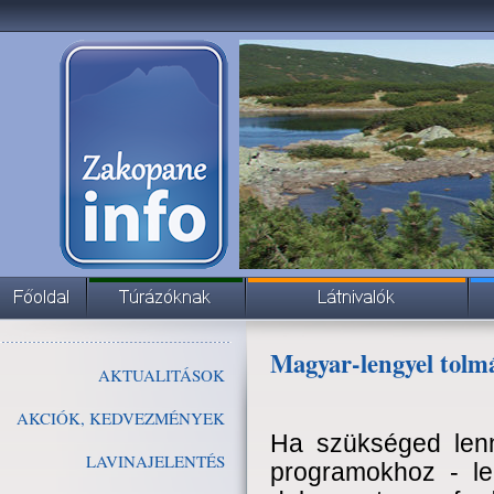
Magyar-lengyel tolm
AKTUALITÁSOK
AKCIÓK, KEDVEZMÉNYEK
Ha szükséged len
LAVINAJELENTÉS
programokhoz - le