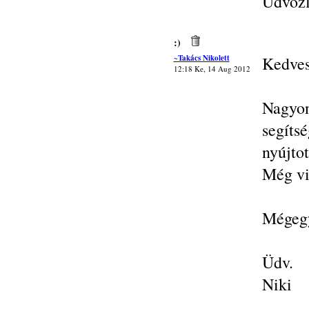
Üdvözl
:)
~Takács Nikolett
Kedves
12:18 Ke, 14 Aug 2012
Nagyon
segí
nyújtot
Még vi
Mégegy
Üdv.
Niki