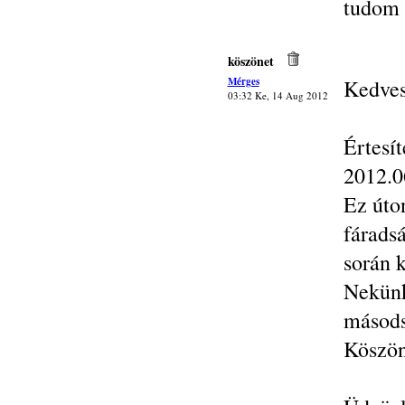
tudom 
köszönet
Mérges
Kedves
03:32 Ke, 14 Aug 2012
Értes
2012.0
Ez úto
fárads
során k
Nekünk
másods
Köszön