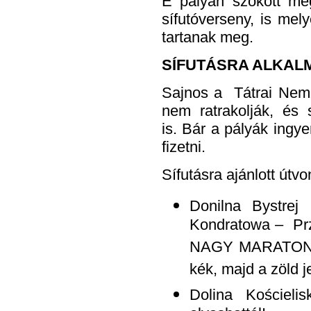
E pályán szokott meg
sífutóverseny, is me
tartanak meg.
SÍFUTÁSRA ALKAL
Sajnos a Tátrai Nemze
nem ratrakolják, és 
is. Bár a pályák ing
fizetni.
Sífutásra ajánlott útv
Donilna Bystre
Kondratowa – Prz
NAGY MARATON be
kék, majd a zöld j
Dolina Kościeli