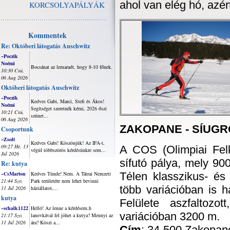
ahol van elég hó, azér
KORCSOLYAPÁLYÁK
Kommentek
Re: Októberi látogatás Auschwitz
~Poczik
Noémi
Bocsánat az lemaradt, hogy 8-10 főnek.
10:30 Csü,
06 Aug 2026
Októberi látogatás Auschwitz
~Poczik
Kedves Gabi, Marci, Stefi és Ákos!
Noémi
Segítséget szeretnék kérni, 2026 őszi
10:21 Csü,
szünet...
06 Aug 2026
ZAKOPANE - SÍUGR
Csoportunk
~Zsolt
Kedves Gabi! Köszönjük! Az IFA-t,
09:27 Hé, 13
A COS (Olimpiai Felk
végül többszörös kérdésünkre sem...
Júl 2026
sífutó pálya, mely 90
Re: kutya
~CsMarton
Kedves Tünde! Nem. A Tátrai Nemzeti
Télen klasszikus- és 
21:44 Szo,
Park területére nem lehet bevinni
több variációban is 
11 Júl 2026
háziállatot,...
kutya
Felülete aszfaltozo
~schalk1122
Helló! Az lenne a kérdésem,h
variációban 3200 m.
21:17 Szo,
lanovkával fel jöhet a kutya? Mennyi az
11 Júl 2026
ára? Köszi a...
Cím
: 34-500 Zakopane