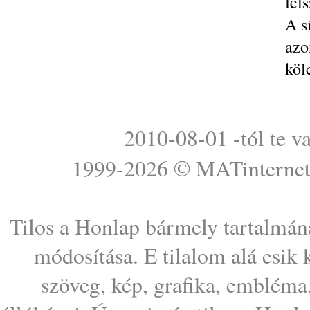
fel
A s
azo
köl
2010-08-01 -tól te v
1999-2026 ©
MATinterne
Tilos a Honlap bármely tartalmána
módosítása. E tilalom alá esik
szöveg, kép, grafika, embléma