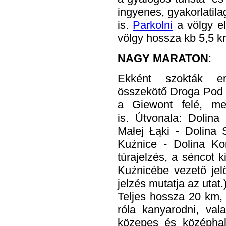
ingyenes, gyakorlatil
is.
Parkolni
a völgy el
völgy hossza kb 5,5 k
NAGY MARATON
:
Ekként szokták em
összekötő Droga Pod 
a Giewont felé, mel
is. Útvonala: Dolina
Małej Łąki - Dolina 
Kuźnice - Dolina Kon
túrajelzés, a séncot k
Kuźnicébe vezető jel
jelzés mutatja az utat.
Teljes hossza 20 km, 
róla kanyarodni, val
közepes és középhal