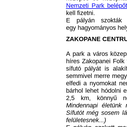
Nemzeti Park belépő
kell fizetni.
E pályán szokták 
egy hagyományos helyi
ZAKOPANE CENTRU
A park a város közepé
híres Zakopanei Folk f
sífutó pályát is alak
semmivel merre megy a
elfedi a nyomokat ne
bárhol lehet hódolni 
2,5 km, könnyű n
Mindennapi életünk 
Sífutót még sosem lá
felületesnek...)