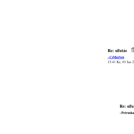
Re: sífutás
~CsMarton
15:41 Ke, 03 Jan 
Re: sífu
~Petrusk