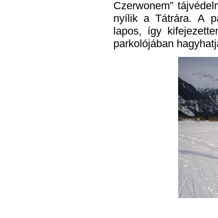
Czerwonem” tájvédelmi
nyílik a Tátrára. A 
lapos, így kifejezett
parkolójában hagyhatj