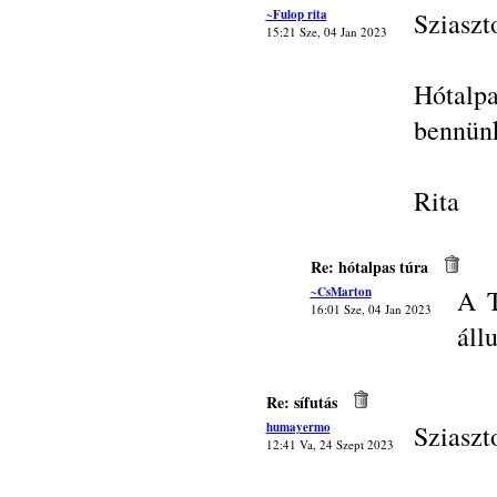
~Fulop rita
Sziaszt
15:21 Sze, 04 Jan 2023
Hótalpa
bennün
Rita
Re: hótalpas túra
~CsMarton
A T
16:01 Sze, 04 Jan 2023
állu
Re: sífutás
humayermo
Sziaszt
12:41 Va, 24 Szept 2023