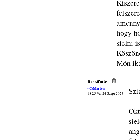
Kiszer
felszer
amenny
hogy ho
síelni i
Köszön
Món ik
Re: sífutás
~CsMarton
Szi
18:25 Va, 24 Szept 2023
Okt
síe
ang