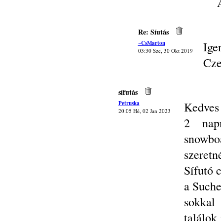
Re: Síutás
~CsMarton
Ige
03:30 Sze, 30 Okt 2019
Cze
sífutás
Petruska
Kedves 
20:05 Hé, 02 Jan 2023
2 napr
snowboa
szeretn
Sífutó 
a Such
sokkal
találok