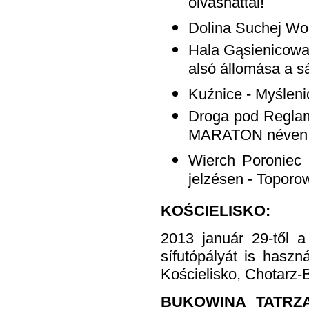
olvashattál!
Dolina Suchej Wod
Hala Gąsienicowa
alsó állomása a s
Kuźnice - Myślenic
Droga pod Reglam
MARATON néven o
Wierch Poroniec
jelzésen - Toporow
KOŚCIELISKO:
2013 január 29-től a 
sífutópályát is hasz
Kościelisko, Chotarz-B
BUKOWINA TATRZA