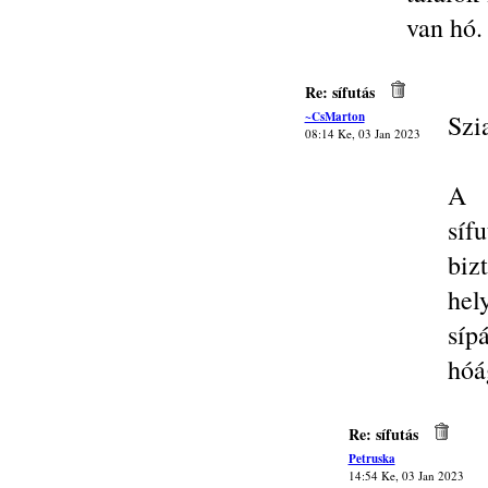
van hó.
Re: sífutás
~CsMarton
Szi
08:14 Ke, 03 Jan 2023
A 
síf
biz
hel
síp
hóá
Re: sífutás
Petruska
14:54 Ke, 03 Jan 2023