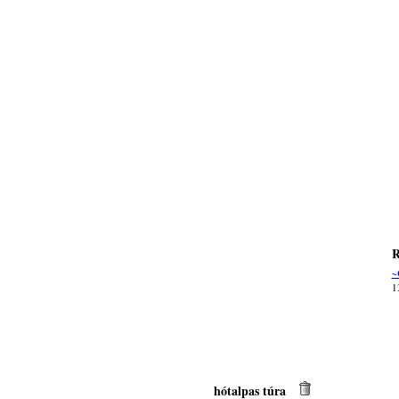
R
~
1
hótalpas túra