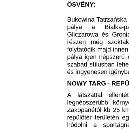
ÖSVÉNY:
Bukowina Tatrzańska –
pálya a Białka-p
Gliczarowa és Groni
részen még szoktak
folytatódik majd inne
pálya igen népszerű 
szabad stílusban lehe
és ingyenesen igényb
NOWY TARG - REP
A látszattal elle
legnépszerűbb körn
Zakopanétól kb 25 km-
repülőtér területén e
hódolni a sportág