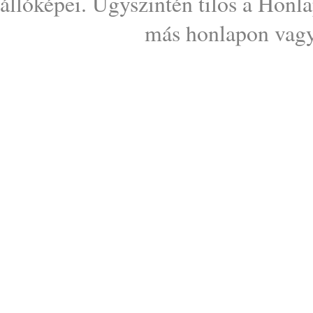
állóképei. Úgyszintén tilos a Honl
más honlapon vagy