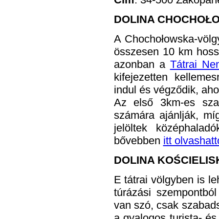
DOLINA CHOCHOŁ
A Chochołowska-völgy 
összesen 10 km hossz
azonban a
Tátrai Nem
kifejezetten kellem
indul és végződik, aho
Az első 3km-es szak
számára ajánlják, mí
jelöltek középhala
bővebben
itt olvashat
DOLINA KOŚCIELIS
E tátrai völgyben is l
túrázási szempontbó
van szó, csak szabadst
a gyalogos turista- és