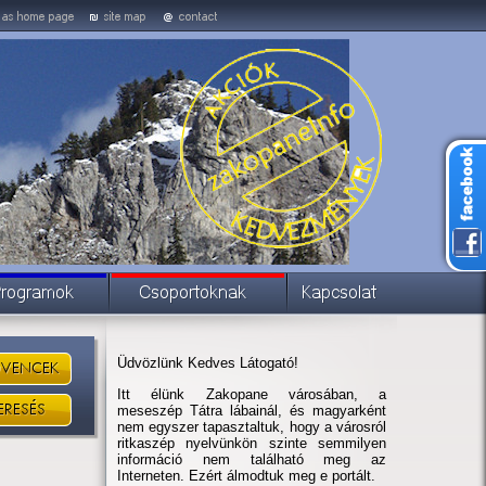
Üdvözlünk Kedves Látogató!
Itt élünk Zakopane városában, a
meseszép Tátra lábainál, és magyarként
nem egyszer tapasztaltuk, hogy a városról
ritkaszép nyelvünkön szinte semmilyen
információ nem található meg az
Interneten. Ezért álmodtuk meg e portált.