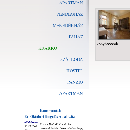
APARTMAN
VENDÉGHÁZ
MENEDÉKHÁZ
FAHÁZ
konyhasarok
KRAKKÓ
SZÁLLODA
HOSTEL
PANZIÓ
APARTMAN
Kommentek
Re: Októberi látogatás Auschwitz
~CsMarton
Kedves Noémi! Köszönjük
20:37 Csü,
hozzászólásaidat. Nem véletlen, hogy