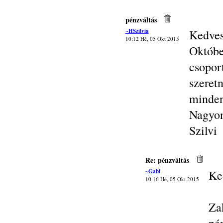
pénzváltás
~HSzilvia
Kedves
10:12 Hé, 05 Okt 2015
Októb
csopor
szeret
minden
Nagyon
Szilvi
Re: pénzváltás
~Gabi
Ke
10:16 Hé, 05 Okt 2015
Za