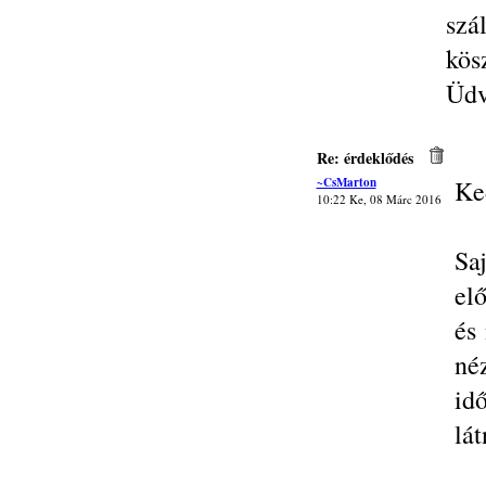
szál
kös
Üdv
Re: érdeklődés
~CsMarton
Ke
10:22 Ke, 08 Márc 2016
Sa
elő
és
néz
id
lát