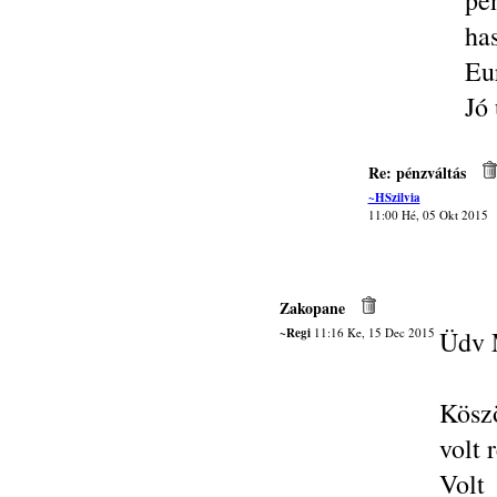
pé
ha
Eur
Jó 
Re: pénzváltás
~HSzilvia
11:00 Hé, 05 Okt 2015
Zakopane
~Regi
11:16 Ke, 15 Dec 2015
Üdv 
Köszö
volt 
Volt