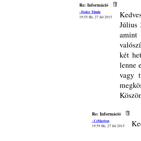
Re: Információ
~Fodor Tünde
Kedves
19:55 Hé, 27 Júl 2015
Július
amint
valósz
két he
lenne 
vagy t
megkö
Köszön
Re: Információ
~CsMarton
Ke
19:59 Hé, 27 Júl 2015