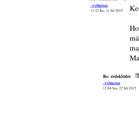
~CsMarton
Ke
17:22 Ke, 21 Júl 2015
Ho
má
ma
Ma
Re: érdeklődés
~CsMarton
12:04 Sze, 22 Júl 2015