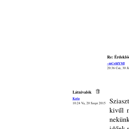
Re: Érdeklő
~mCoIdYMI
20:36 Csü, 30 J
Látnivalók
Kata
Sziasz
10:24 Va, 20 Szept 2015
kivűl 
nekün
időnk 