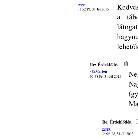
repey
Kedves
01:52 Pé, 31 Júl 2015
a táb
látoga
hagynu
lehető
Re: Érdeklődés.
~CsMarton
Ne
07:38 Pé, 31 Júl 2015
Na
így
Ma
Re: Érdeklődés.
repey
14:06 Pé, 31 Júl 2015