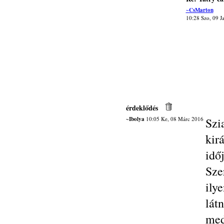
~CsMarton
10:28 Szo, 09 J
érdeklődés
~Ibolya
10:05 Ke, 08 Márc 2016
Sz
kir
idő
Sze
ily
lát
med