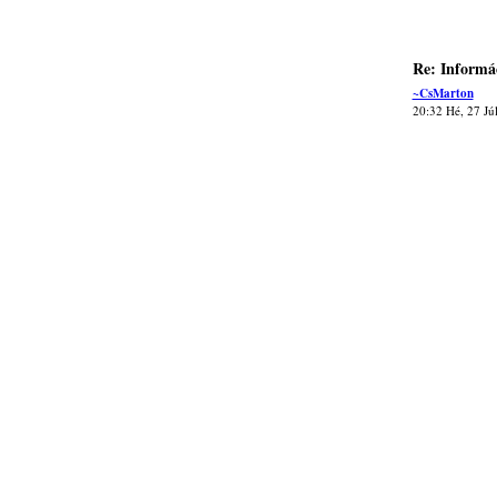
Re: Informá
~CsMarton
20:32 Hé, 27 Jú