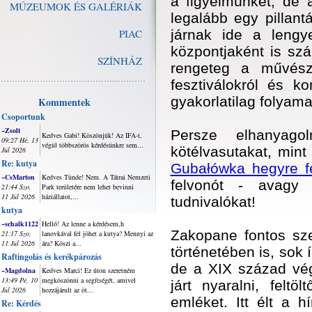
a figyelmünket, de 
MÚZEUMOK ÉS GALÉRIÁK
legalább egy pillant
PIAC
járnak ide a lengy
központjaként is sz
SZÍNHÁZ
rengeteg a művésze
fesztiválokról és k
gyakorlatilag folyam
Kommentek
Csoportunk
~Zsolt
Persze elhanyag
Kedves Gabi! Köszönjük! Az IFA-t,
09:27 Hé, 13
végül többszörös kérdésünkre sem...
kötélvasutakat, min
Júl 2026
Re: kutya
Gubałówka hegyre fe
~CsMarton
Kedves Tünde! Nem. A Tátrai Nemzeti
felvonót - avagy
21:44 Szo,
Park területére nem lehet bevinni
11 Júl 2026
háziállatot,...
tudnivalókat!
kutya
~schalk1122
Helló! Az lenne a kérdésem,h
Zakopane fontos szer
21:17 Szo,
lanovkával fel jöhet a kutya? Mennyi az
11 Júl 2026
ára? Köszi a...
történetében is, sok í
Raftingolás és kerékpározás
de a XIX század végé
~Magdolna
Kedves Marci! Ez úton szeretném
13:49 Pé, 10
megköszönni a segítségét, amivel
járt nyaralni, felt
Júl 2026
hozzájárult az öt...
emléket. Itt élt a 
Re: Kérdés