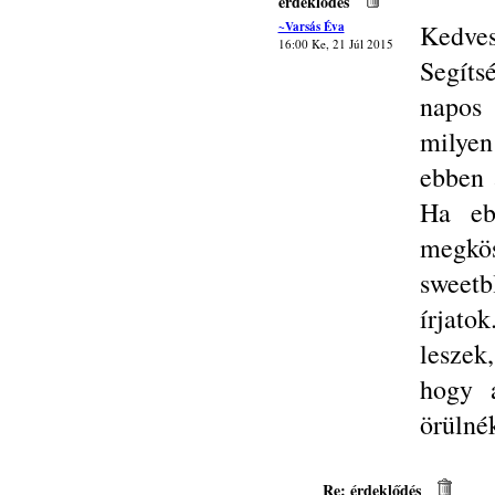
érdeklődés
~Varsás Éva
Kedves
16:00 Ke, 21 Júl 2015
Segíts
napos
milye
ebben 
Ha eb
meg
sweet
írjat
leszek
hogy a
örülné
Re: érdeklődés