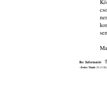
Kö
cs
nem
ko
sem
Ma
Re: Információ
~Fodor Tünde
20:14 Hé,