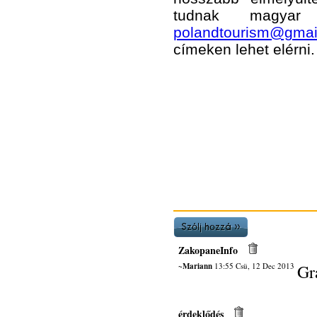
tudnak magyar 
polandtourism@gmai
címeken lehet elérni.
ZakopaneInfo
~Mariann
13:55 Csü, 12 Dec 2013
Gr
érdeklődés