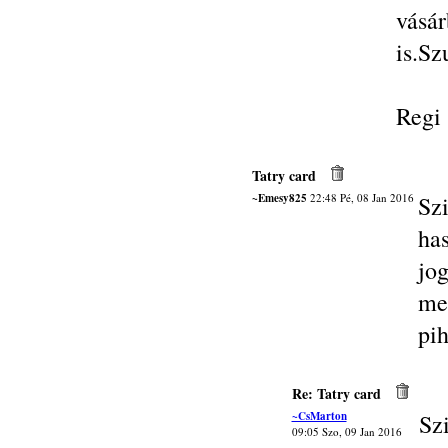
vásá
is.Sz
Regi
Tatry card
~Emesy825
22:48 Pé, 08 Jan 2016
Szi
ha
jo
me
pi
Re: Tatry card
~CsMarton
Sz
09:05 Szo, 09 Jan 2016