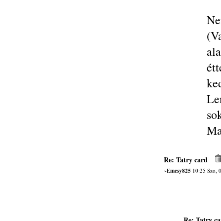
Ne
(V
al
ét
ke
Le
so
Ma
Re: Tatry card
~Emesy825
10:25 Szo, 
Re: Tatry ca