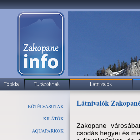
Látnivalók Zakopan
KÖTÉLVASUTAK
KILÁTÓK
Zakopane városába
AQUAPARKOK
csodás hegyei és mes