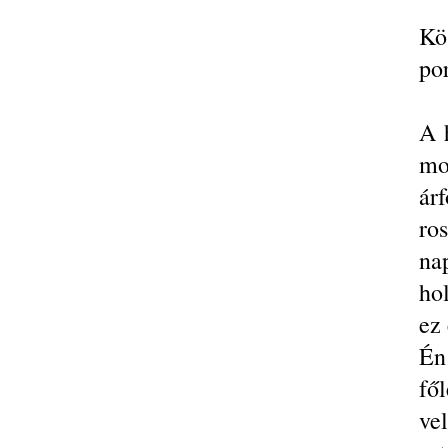
Kö
por
A h
mo
ár
ro
na
hol
ez 
Én
fő
ve