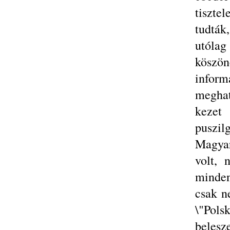
tiszte
tudták
utóla
köszö
infor
meghat
kezet
puszil
Magya
volt, 
minden
csak n
\"Pol
belesz