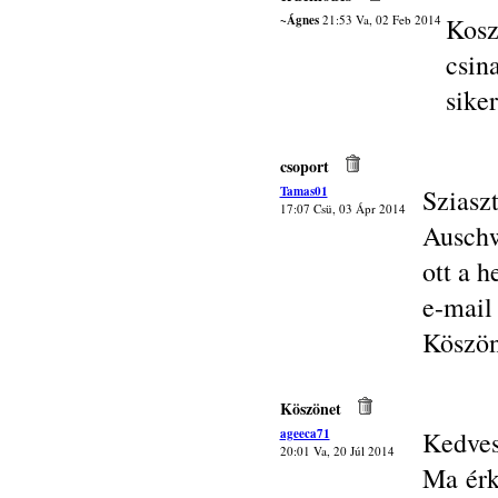
~Ágnes
21:53 Va, 02 Feb 2014
Kosz
csin
sike
csoport
Tamas01
Sziasz
17:07 Csü, 03 Ápr 2014
Auschw
ott a h
e-mail
Köszö
Köszönet
ageeca71
Kedves
20:01 Va, 20 Júl 2014
Ma érk