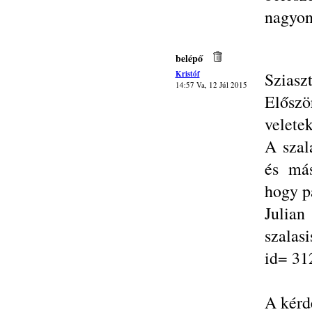
nagyon
belépő
Kristóf
Sziasz
14:57 Va, 12 Júl 2015
Előszö
veletek
A szal
és más
hogy p
Julia
szalas
id= 31
A kérd