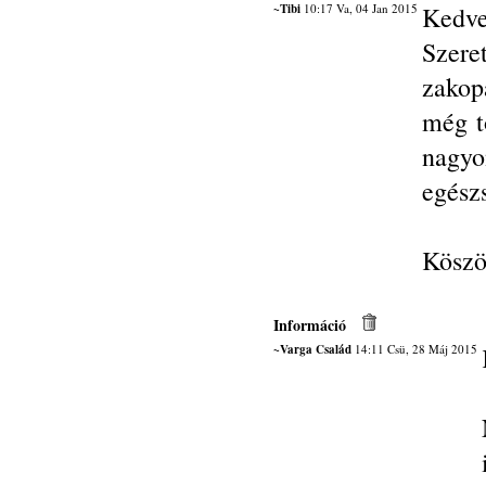
~Tibi
10:17 Va, 04 Jan 2015
Kedve
Szere
zakop
még t
nagy
egész
Köszön
Információ
~Varga Család
14:11 Csü, 28 Máj 2015