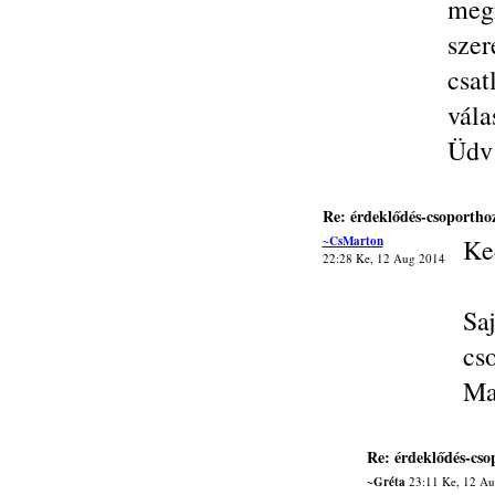
me
sze
csa
vála
Üdv:
Re: érdeklődés-csoporthoz
~CsMarton
Ke
22:28 Ke, 12 Aug 2014
Sa
cs
Ma
Re: érdeklődés-cso
~Gréta
23:11 Ke, 12 Au