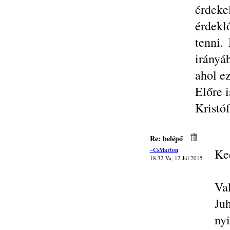
érdeke
érdek
tenni.
irányá
ahol ez
Előre i
Kristóf
Re: belépő
~CsMarton
Ke
18:32 Va, 12 Júl 2015
Va
Ju
ny