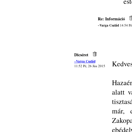
est
Re: Információ
~Varga Család
14:54 Pé
Dicséret
~Varga Család
Kedves
11:52 Pé, 26 Jún 2015
Hazaér
alatt 
tiszta
már, 
Zakopa
ebédel