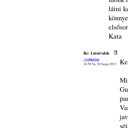
látni 
könny
elsőso
Kata
Re: Látnivalók
~CsMarton
Ke
16:59 Va, 20 Szept 2015
Mi
Gu
pa
Va
ja
sé