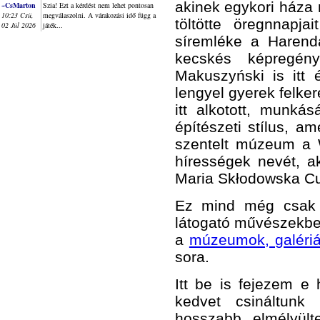
akinek egykori háza 
~CsMarton
Szia! Ezt a kérdést nem lehet pontosan
10:23 Csü,
megválaszolni. A várakozási idő függ a
töltötte öregnnapj
02 Júl 2026
játék...
síremléke a Harenda
kecskés képregén
Makuszyński
is itt
lengyel gyerek felker
itt alkotott, munká
építészeti stílus, a
szentelt múzeum a W
hírességek nevét, ak
Maria Skłodowska Cur
Ez mind még csak 
látogató művészekben
a
múzeumok, galériá
sora.
Itt be is fejezem e
kedvet csináltunk
hosszabb elmélyült