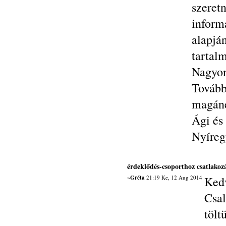
szere
infor
alapj
tartal
Nagyon
Tovább
magáné
Ági és
Nyíreg
érdeklődés-csoporthoz csatlakoz
~Gréta
21:19 Ke, 12 Aug 2014
Kedv
Csa
tölt