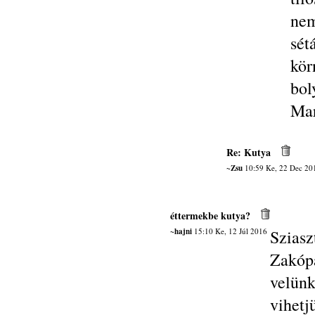
nem
sét
kö
bol
Mar
Re: Kutya
~Zsu
10:59 Ke, 22 Dec 20
éttermekbe kutya?
~hajni
15:10 Ke, 12 Júl 2016
Sziasz
Zakóp
velünk
vihetj