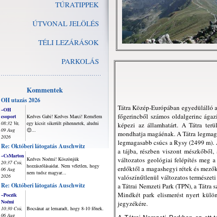
TÚRATIPPEK
ÚTVONAL JELÖLÉS
TÉLI LEZÁRÁSOK
PARKOLÁS
Kommentek
OH utazás 2026
Tátra Közép-Európában egyedülálló a
~OH
főgerincből számos oldalgerinc ágaz
csoport
Kedves Gabi! Kedves Marci! Remélem
08:32 Va,
egy kicsit sikerült pihennetek, aludni
képezi az államhatárt. A Tátra ter
09 Aug
😊...
mondhatja magáénak. A Tátra legmaga
2026
legmagasabb csúcs a Rysy (2499 m). A 
Re: Októberi látogatás Auschwitz
a tájba, részben viszont mészkőből,
~CsMarton
Kedves Noémi! Köszönjük
változatos geológiai felépítés meg 
20:37 Csü,
hozzászólásaidat. Nem véletlen, hogy
erdőktől a magashegyi rétek és mezők 
06 Aug
nem tudsz magyar...
2026
valószínűtlenül változatos természeti
Re: Októberi látogatás Auschwitz
a Tátrai Nemzeti Park (TPN), a Tátra
Mindkét park elismerést nyert külön
~Poczik
Noémi
jegyzékére.
10:30 Csü,
Bocsánat az lemaradt, hogy 8-10 főnek.
06 Aug