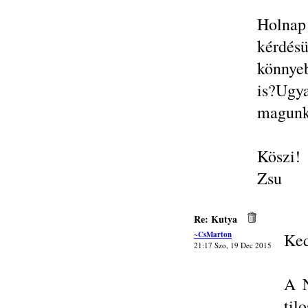
Holnap
kérdé
könnyeb
is?Ug
magunk
Köszi!
Zsu
Re: Kutya
~CsMarton
Ked
21:17 Szo, 19 Dec 2015
A N
til