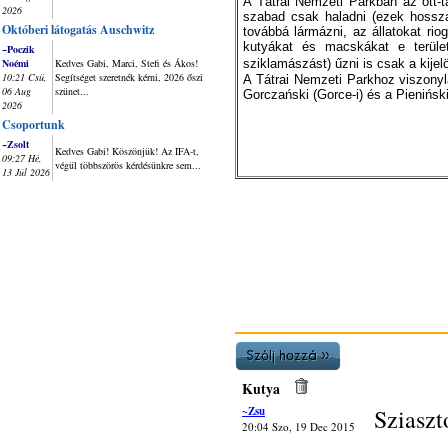
A Tátrai Nemzeti Parkban az ott-t
2026
szabad csak haladni (ezek hossza
Októberi látogatás Auschwitz
továbbá lármázni, az állatokat ri
kutyákat és macskákat e területr
~Poczik
Noémi
Kedves Gabi, Marci, Stefi és Ákos!
sziklamászást) űzni is csak a kijel
10:21 Csü,
Segítséget szeretnék kérni, 2026 őszi
A Tátrai Nemzeti Parkhoz viszonyl
06 Aug
szünet...
Gorczański (Gorce-i) és a Pieniński 
2026
Csoportunk
~Zsolt
Kedves Gabi! Köszönjük! Az IFA-t,
09:27 Hé,
végül többszörös kérdésünkre sem...
13 Júl 2026
Kutya
~Zsu
Sziaszt
20:04 Szo, 19 Dec 2015