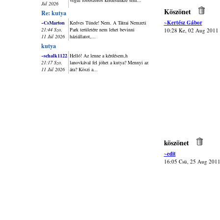
végül többszörös kérdésünkre sem...
Júl 2026
Köszönet
Re: kutya
~Kertész Gábor
~CsMarton
Kedves Tünde! Nem. A Tátrai Nemzeti
21:44 Szo,
Park területére nem lehet bevinni
10:28 Ke, 02 Aug 2011
11 Júl 2026
háziállatot,...
kutya
~schalk1122
Helló! Az lenne a kérdésem,h
21:17 Szo,
lanovkával fel jöhet a kutya? Mennyi az
11 Júl 2026
ára? Köszi a...
köszönet
~edit
16:05 Csü, 25 Aug 201