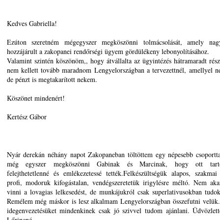
Kedves Gabriella!
Ezúton szeretném mégegyszer megköszönni tolmácsolását, amely nag
hozzájárult a zakopanei rendőrségi ügyem gördülékeny lebonyolításához.
Valamint szintén köszönöm,, hogy átvállalta az ügyintézés hátramaradt részé
nem kellett tovább maradnom Lengyelországban a tervezettnél, amellyel n
de pénzt is megtakarított nekem.
Köszönet mindenért!
Kertész Gábor
Nyár derekán néhány napot Zakopaneban töltöttem egy népesebb csoportt
1
még egyszer megköszönni Gabinak és Marcinak, hogy ott tartó
felejthetetlenné és emlékezetessé tették.Felkészültségük alapos, szakmai
profi, modoruk kifogástalan, vendégszeretetük irigylésre méltó. Nem ak
vinni a lovagias lelkesedést, de munkájukról csak superlativusokban tudok
Remélem még máskor is lesz alkalmam Lengyelországban összefutni velük.
idegenvezetésüket mindenkinek csak jó szivvel tudom ajánlani. Üdvözlet
Lőrincné