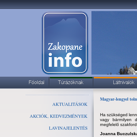
Magyar-lengyel tol
AKTUALITÁSOK
Ha szükséged lenn
AKCIÓK, KEDVEZMÉNYEK
vagy bármilyen d
megfelelő szakfordí
LAVINAJELENTÉS
Joanna Buczulsk