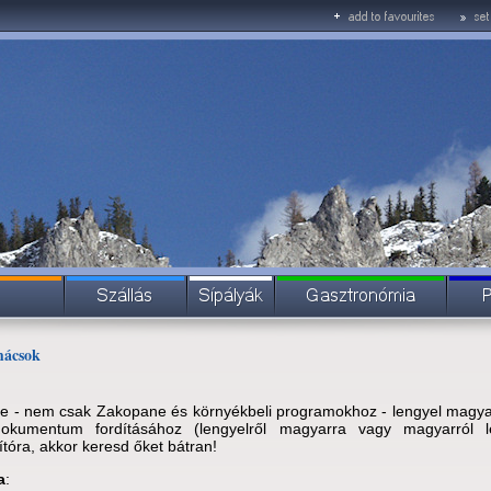
mácsok
e - nem csak Zakopane és környékbeli programokhoz - lengyel magya
okumentum fordításához (lengyelről magyarra vagy magyarról l
tóra, akkor keresd őket bátran!
a
: