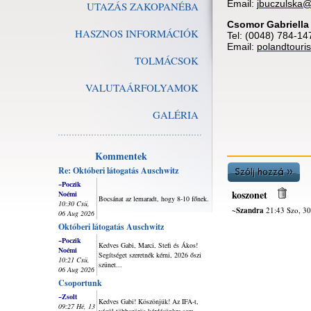
Email:
jbuczulska
UTAZÁS ZAKOPANÉBA
Csomor Gabriella
HASZNOS INFORMÁCIÓK
Tel: (0048) 784-14
Email:
polandtour
TOLMÁCSOK
VALUTAÁRFOLYAMOK
GALÉRIA
Kommentek
Re: Októberi látogatás Auschwitz
~Poczik
koszonet
Noémi
Bocsánat az lemaradt, hogy 8-10 főnek.
10:30 Csü,
~Szandra
21:43 Szo, 30
06 Aug 2026
Októberi látogatás Auschwitz
~Poczik
Kedves Gabi, Marci, Stefi és Ákos!
Noémi
Segítséget szeretnék kérni, 2026 őszi
10:21 Csü,
szünet...
06 Aug 2026
Csoportunk
~Zsolt
Kedves Gabi! Köszönjük! Az IFA-t,
09:27 Hé, 13