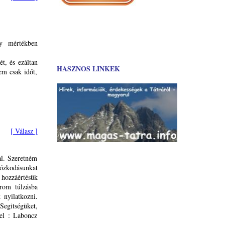
y mértékben
t, és ezáltan
HASZNOS LINKEK
em csak időt,
[ Válasz ]
al. Szeretném
zkodásunkat
 hozzáértésük
arom túlzásba
 nyilatkozni.
Segitségüket,
tel : Laboncz