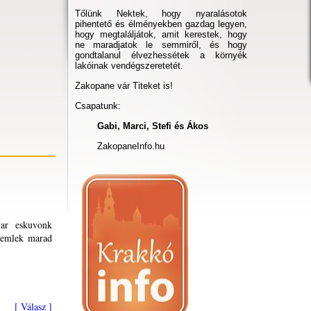
Tőlünk Nektek, hogy nyaralásotok
pihentető és élményekben gazdag legyen,
hogy megtaláljátok, amit kerestek, hogy
ne maradjatok le semmiről, és hogy
gondtalanul élvezhessétek a környék
lakóinak vendégszeretetét.
Zakopane vár Titeket is!
Csapatunk:
Gabi, Marci, Stefi és Ákos
ZakopaneInfo.hu
yar eskuvonk
ep emlek marad
[ Válasz ]