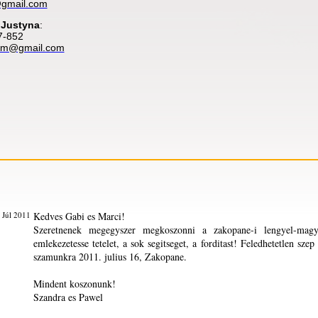
@gmail.com
 Justyna
:
7-852
ism@gmail.com
 Júl 2011
Kedves Gabi es Marci!
Szeretnenek megegyszer megkoszonni a zakopane-i lengyel-mag
emlekezetesse tetelet, a sok segitseget, a forditast! Feledhetetlen sz
szamunkra 2011. julius 16, Zakopane.
Mindent koszonunk!
Szandra es Pawel