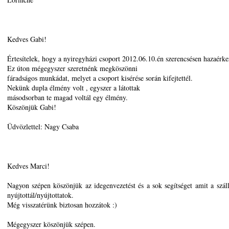
Kedves Gabi!
Értesítelek, hogy a nyiregyházi csoport 2012.06.10.én szerencsésen hazaérkez
Ez úton mégegyszer szeretnénk megköszönni
fáradságos munkádat, melyet a csoport kisérése során kifejtettél.
Nekünk dupla élmény volt , egyszer a látottak
másodsorban te magad voltál egy élmény.
Köszönjük Gabi!
Üdvözlettel: Nagy Csaba
Kedves Marci!
Nagyon szépen köszönjük az idegenvezetést és a sok segítséget amit a száll
nyújtottál/nyújtottatok.
Még visszatérünk biztosan hozzátok :)
Mégegyszer köszönjük szépen.