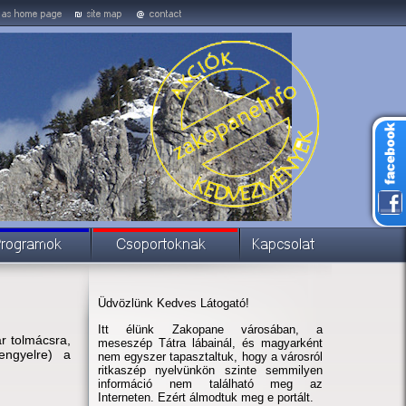
Üdvözlünk Kedves Látogató!
Itt élünk Zakopane városában, a
r tolmácsra,
meseszép Tátra lábainál, és magyarként
engyelre) a
nem egyszer tapasztaltuk, hogy a városról
ritkaszép nyelvünkön szinte semmilyen
információ nem található meg az
Interneten. Ezért álmodtuk meg e portált.