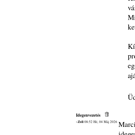
vá
Mi
ke
K
pr
eg
aj
Üd
Idegenvezetés
~Zoli
08:52 Hé, 04 Máj 2026
Marc
idege