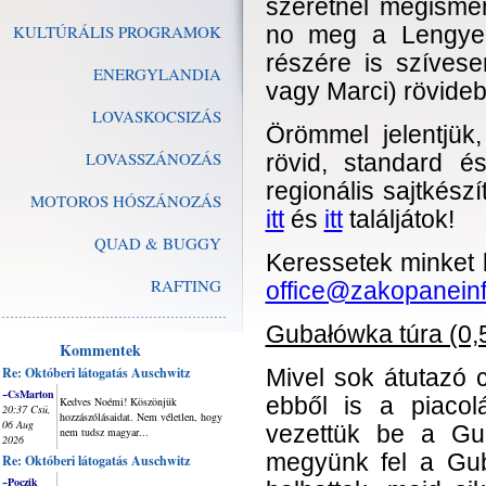
szeretnél megismer
KULTÚRÁLIS PROGRAMOK
no meg a Lengyel-
részére is szívese
ENERGYLANDIA
vagy Marci) rövide
LOVASKOCSIZÁS
Örömmel jelentjü
LOVASSZÁNOZÁS
rövid, standard 
regionális sajtkész
MOTOROS HÓSZÁNOZÁS
itt
és
itt
találjátok!
QUAD & BUGGY
Keressetek minket
RAFTING
office@zakopanein
Gubałówka túra (0,5
Kommentek
Re: Októberi látogatás Auschwitz
Mivel sok átutazó 
~CsMarton
ebből is a piacol
Kedves Noémi! Köszönjük
20:37 Csü,
hozzászólásaidat. Nem véletlen, hogy
06 Aug
vezettük be a Gub
nem tudsz magyar...
2026
megyünk fel a Guba
Re: Októberi látogatás Auschwitz
~Poczik