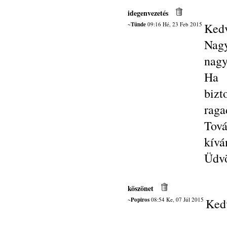
idegenvezetés
~Tünde
09:16 Hé, 23 Feb 2015
Kedv
Nag
nagy
Ha 
biz
raga
Tov
kívá
Üdvö
köszönet
~Popiros
08:54 Ke, 07 Júl 2015
Ked