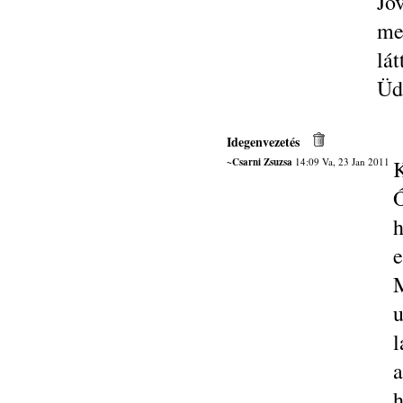
Jö
me
lát
Üd
Idegenvezetés
~Csarni Zsuzsa
14:09 Va, 23 Jan 2011
K
Ő
h
M
l
a