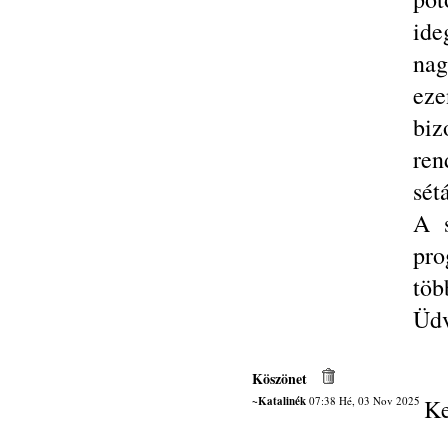
ide
nag
ez
biz
ren
sét
A s
pro
töb
Üdv
Köszönet
~Katalinék
07:38 Hé, 03 Nov 2025
Ke