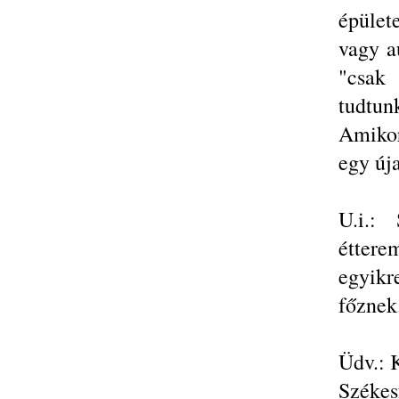
épület
vagy a
"csak 
tudtun
Amikor
egy új
U.i.: 
éttere
egyikr
főznek
Üdv.: K
Székes