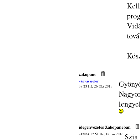
Kel
prog
Vid
tová
Kösz
zakopane
~kovacscolor
Gyönyö
09:23 Hé, 26 Okt 2015
Nagyon
lengyel
idegenvezetés Zakopanéban
~Edina
12:51 Hé, 18 Jan 2016
Szia