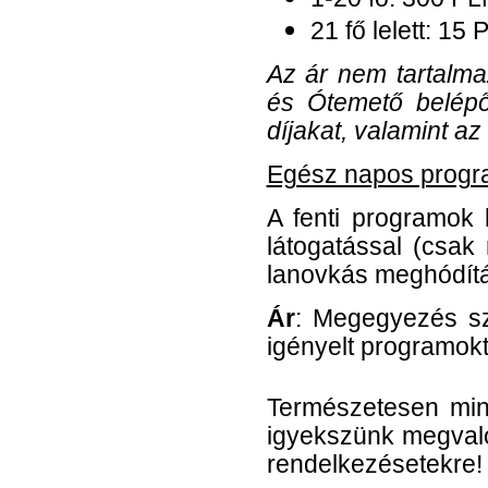
21 fő lelett: 15 
Az ár nem tartalm
és Ótemető belépő
díjakat, valamint az
Egész napos program
A fenti programok 
látogatással (csak
lanovkás meghódítás
Ár
: Megegyezés sz
igényelt programokt
Természetesen min
igyekszünk megvaló
rendelkezésetekre!