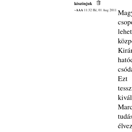
köszönjuk
~AAA
11:32 Hé, 01 Aug 2011
Magy
csop
lehe
közp
Kirá
ható
csód
Ezt 
tess
kivá
Marc
tudá
élve