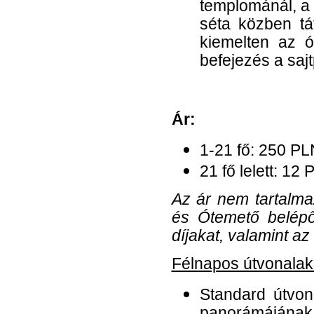
templománál, a 
séta közben tá
kiemelten az 
befejezés a saj
Ár:
1-21 fő: 250 PL
21 fő lelett: 12 
Az ár nem tartalm
és Ótemető belépő
díjakat, valamint az
Félnapos útvonalak 
Standard útvon