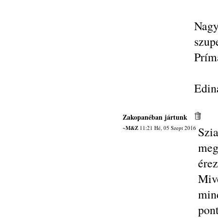
Nagy
szupe
Prím
Edin
Zakopanéban jártunk
~M&Z
11:21 Hé, 05 Szept 2016
Sz
meg
ére
Miv
min
pon