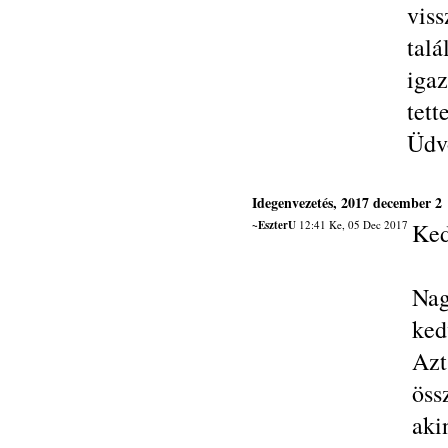
vis
tal
igaz
tet
Üdvö
Idegenvezetés, 2017 december 2
~EszterU
12:41 Ke, 05 Dec 2017
Ked
Nag
ked
Azt
öss
aki