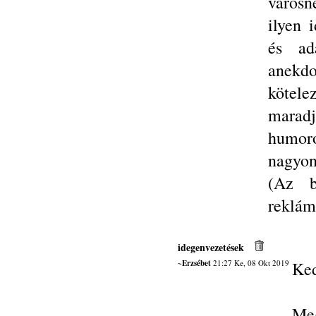
városn
ilyen 
és ad
anekdo
kötel
maradj
humor
nagyon
(Az b
reklám
idegenvezetések
~Erzsébet
21:27 Ke, 08 Okt 2019
Ked
Me