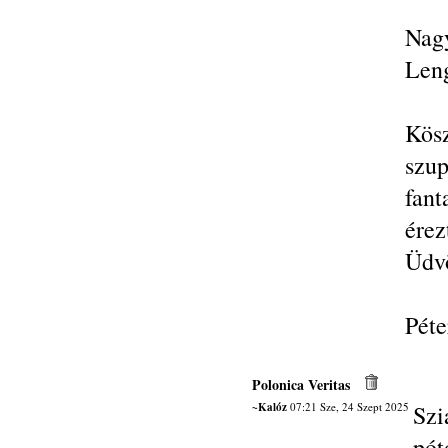
Na
Leng
Kösz
szup
fant
érez
Üdvö
Péte
Polonica Veritas
~Kalóz
07:21 Sze, 24 Szept 2025
Szi
pó