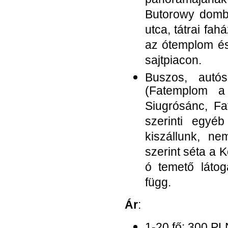
panorámájának
Butorowy dombr
utca, tátrai fa
az ótemplom és
sajtpiacon.
Buszos, autó
(Fatemplom a
Siugrósánc, Fa
szerinti egyé
kiszállunk, ne
szerint séta a K
ó temető látog
függ.
Ár
:
1-20 fő: 300 PL