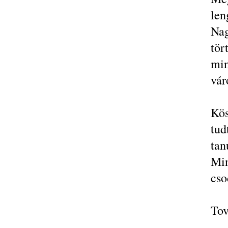
len
Nag
tör
mi
vár
Kö
tud
ta
Min
cso
Tov