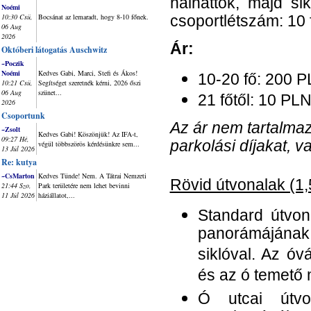
halhattok, majd si
Noémi
10:30 Csü,
Bocsánat az lemaradt, hogy 8-10 főnek.
csoportlétszám: 10 f
06 Aug
2026
Ár:
Októberi látogatás Auschwitz
~Poczik
Noémi
Kedves Gabi, Marci, Stefi és Ákos!
10-20 fő: 200 P
10:21 Csü,
Segítséget szeretnék kérni, 2026 őszi
06 Aug
szünet...
21 főtől: 10 PLN
2026
Csoportunk
Az ár nem tartalma
~Zsolt
Kedves Gabi! Köszönjük! Az IFA-t,
09:27 Hé,
parkolási díjakat, v
végül többszörös kérdésünkre sem...
13 Júl 2026
Re: kutya
~CsMarton
Kedves Tünde! Nem. A Tátrai Nemzeti
Rövid útvonalak (1,
21:44 Szo,
Park területére nem lehet bevinni
11 Júl 2026
háziállatot,...
Standard útvon
panorámájának
siklóval. Az ó
és az ó temető
Ó utcai útv