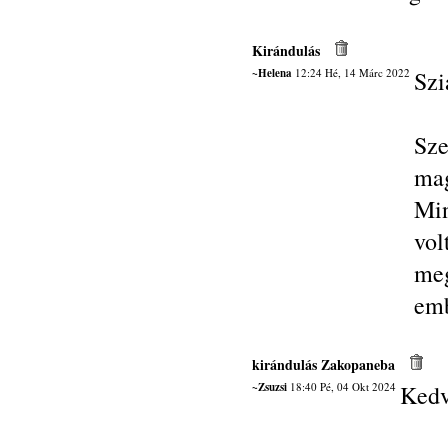
Kirándulás
~Helena
12:24 Hé, 14 Márc 2022
Szi
Sze
ma
Min
vol
meg
emb
kirándulás Zakopaneba
~Zsuzsi
18:40 Pé, 04 Okt 2024
Kedv