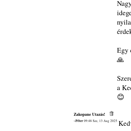
Nagy
ideg
nyil
érdek
Egy 
🙏
Szere
a Ke
😊
Zakopane Utazás!
~Péter
09:48 Sze, 13 Aug 2025
Ked