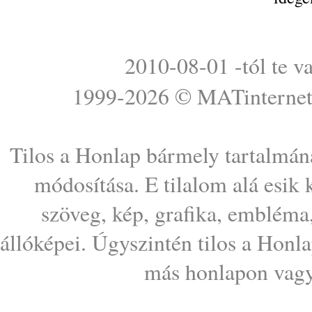
2010-08-01 -tól te v
1999-2026 ©
MATinterne
Tilos a Honlap bármely tartalmána
módosítása. E tilalom alá esik
szöveg, kép, grafika, embléma
állóképei. Úgyszintén tilos a Honl
más honlapon vagy