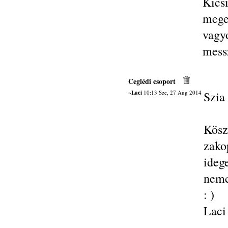
Kics
mege
vag
mess
Ceglédi csoport
~Laci
10:13 Sze, 27 Aug 2014
Szia
Kösz
zako
ideg
nemc
: )
Laci