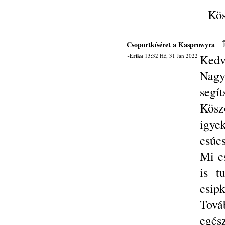
Kös
Csoportkíséret a Kasprowyra
~Erika
13:32 Hé, 31 Jan 2022
Kedv
Nagy
segít
Kösz
igye
csúcs
Mi c
is t
csipk
Tová
egés