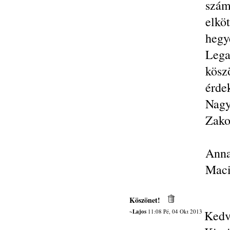
szá
elkö
hegy
Lega
kösz
érde
Nagy
Zako
Anna
Maci
Köszönet!
~Lajos
11:08 Pé, 04 Okt 2013
Kedv