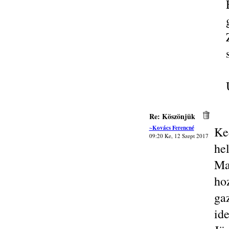
Re: Köszönjük
~Kovács Ferencné
Ke
09:20 Ke, 12 Szept 2017
he
Ma
ho
ga
id