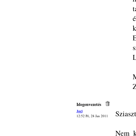
t
é
k
E
s
L
M
Z
Idegenvezetés
Joci
Sziaszt
12:52 Pé, 28 Jan 2011
Nem ki