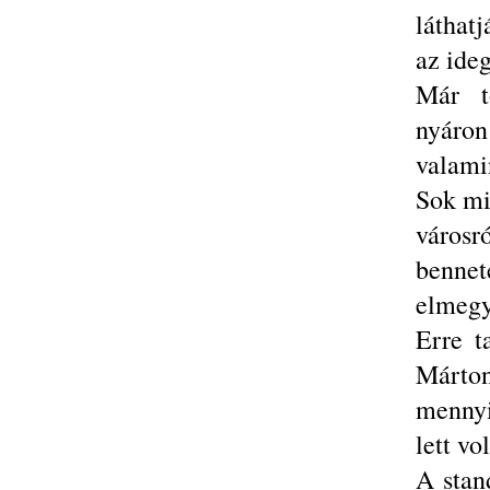
láthat
az ide
Már t
nyáro
valami
Sok mi
város
bennet
elmegy
Erre t
Márton
mennyi
lett vo
A stan