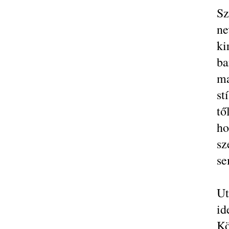
Sz
ne
ki
ba
m
st
tő
h
sz
se
Ut
id
Kö