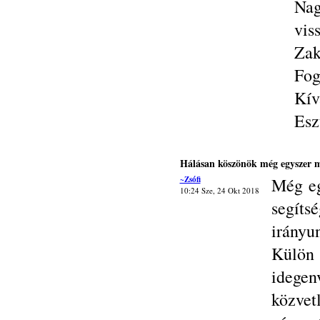
Nag
vis
Zak
Fog
Kív
Esz
Hálásan köszönök még egyszer 
~Zsófi
Még eg
10:24 Sze, 24 Okt 2018
segít
irányun
Külö
idegen
közvet