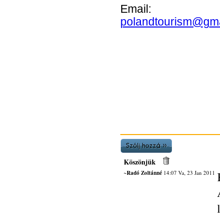
Email
polandtourism@gma
Köszönjük
~Radó Zoltánné
14:07 Va, 23 Jan 2011