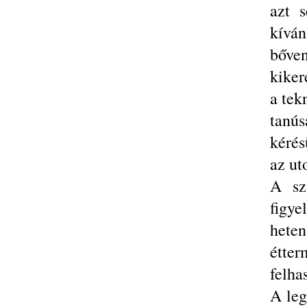
azt 
kíván
bőve
kiker
a tek
tanú
kérés
az ut
A sz
figye
heten
étte
felha
A leg