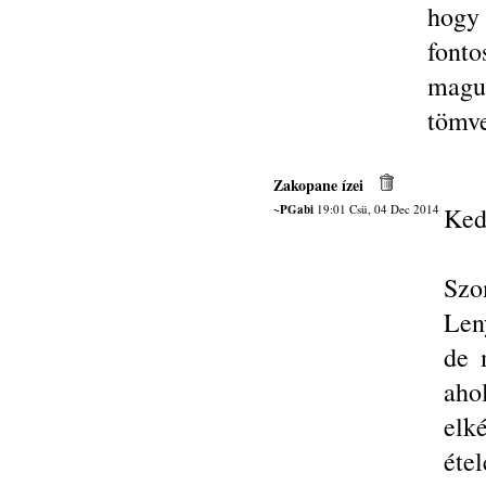
hogy
font
magun
tömve
Zakopane ízei
~PGabi
19:01 Csü, 04 Dec 2014
Ked
Sz
Len
de 
aho
elké
éte