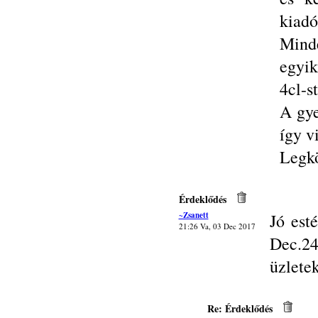
kiadó
Minde
egyik
4cl-st
A gye
így v
Legkö
Érdeklődés
~Zsanett
Jó est
21:26 Va, 03 Dec 2017
Dec.24
üzlete
Re: Érdeklődés