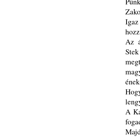
Pünk
Zako
Igaz
hozz
Az á
Stek
megt
mag
ének
Hogy
leng
A Ka
foga
Majd