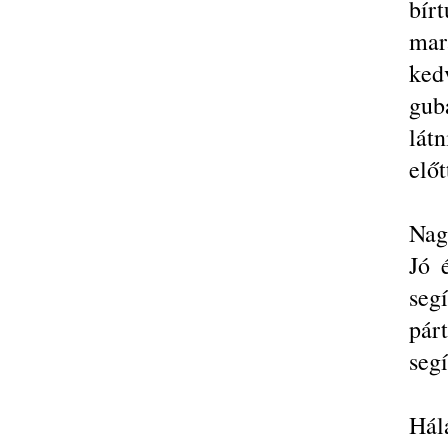
bír
ma
ke
gub
lát
elő
Nag
Jó 
seg
pár
segí
Hálá