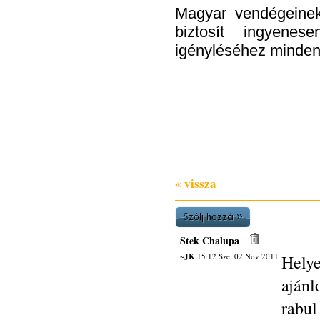
Magyar vendégeinek
biztosít ingyene
igényléséhez minden
« vissza
Stek Chalupa
~JK
15:12 Sze, 02 Nov 2011
Helye
ajánl
rabul