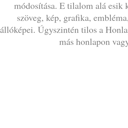
módosítása. E tilalom alá esik
szöveg, kép, grafika, embléma
állóképei. Úgyszintén tilos a Honl
más honlapon vagy