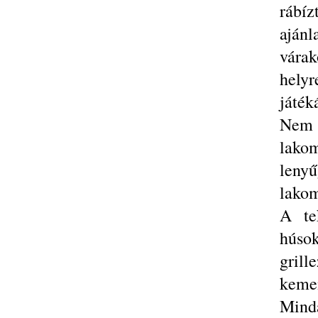
rábíz
ajánl
vára
helyr
játéká
Nem s
lako
leny
lakom
A te
húsok
grill
kemen
Minda