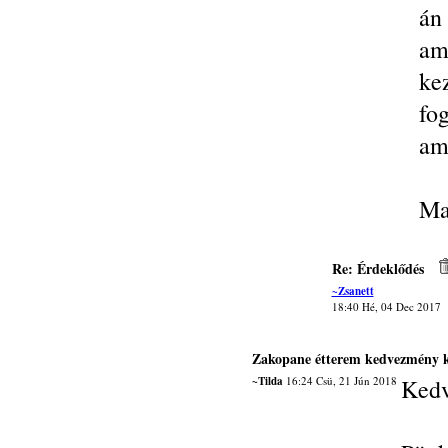
án
am
ke
fo
am
Ma
Re: Érdeklődés
~Zsanett
18:40 Hé, 04 Dec 2017
Zakopane étterem kedvezmény 
~Tilda
16:24 Csü, 21 Jún 2018
Kedv