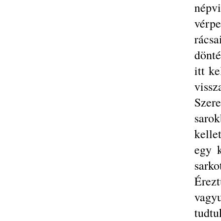
népv
vérpe
rácsa
dönté
itt k
vissz
Szer
sarok
kelle
egy k
sarko
Érez
vagyu
tudt