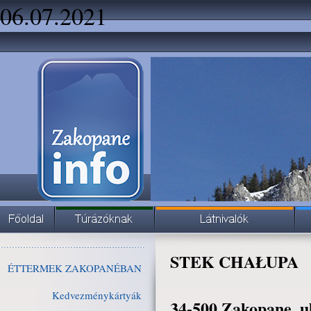
06.07.2021
STEK CHAŁUPA
ÉTTERMEK ZAKOPANÉBAN
Kedvezménykártyák
34-500 Zakopane, u