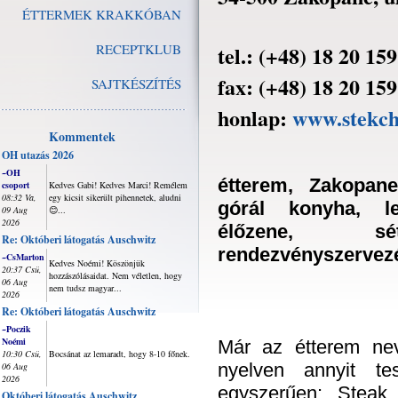
ÉTTERMEK KRAKKÓBAN
RECEPTKLUB
tel.: (+48) 18 20 159
fax: (+48) 18 20 159
SAJTKÉSZÍTÉS
honlap:
www.stekch
Kommentek
OH utazás 2026
~OH
étterem, Zakopane
csoport
Kedves Gabi! Kedves Marci! Remélem
08:32 Va,
egy kicsit sikerült pihennetek, aludni
górál konyha, le
09 Aug
😊...
2026
élőzene, sét
Re: Októberi látogatás Auschwitz
rendezvényszervez
~CsMarton
Kedves Noémi! Köszönjük
20:37 Csü,
hozzászólásaidat. Nem véletlen, hogy
06 Aug
nem tudsz magyar...
2026
Re: Októberi látogatás Auschwitz
~Poczik
Noémi
Már az étterem ne
10:30 Csü,
Bocsánat az lemaradt, hogy 8-10 főnek.
nyelven annyit t
06 Aug
2026
egyszerűen: Steak
Októberi látogatás Auschwitz