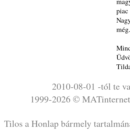
magy
piac 
Nagy
még
Mind
Üdvö
Tild
2010-08-01 -tól te v
1999-2026 ©
MATinterne
Tilos a Honlap bármely tartalmána