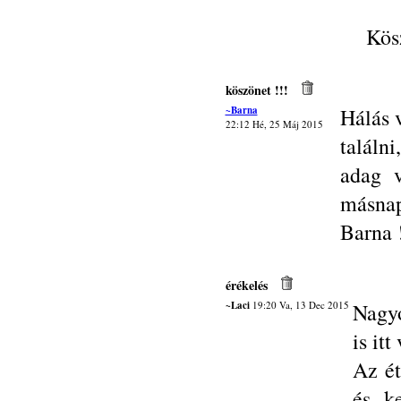
Kösz
köszönet !!!
~Barna
Hálás 
22:12 Hé, 25 Máj 2015
találn
adag v
másnap 
Barna 
érékelés
~Laci
19:20 Va, 13 Dec 2015
Nagyo
is it
Az ét
és k