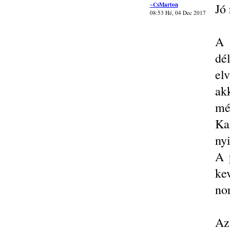
~CsMarton
Jó 
08:53 Hé, 04 Dec 2017
A 
dé
el
ak
mé
Ka
nyi
A 
kev
no
Az