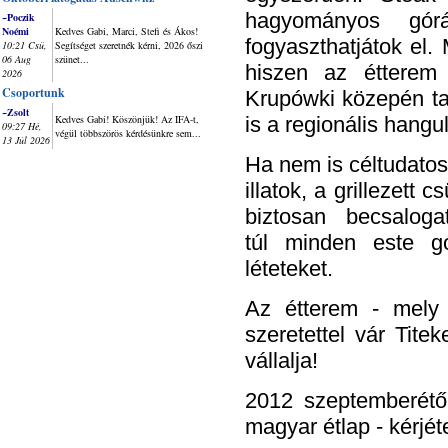
hagyományos górá
~Poczik
Noémi
Kedves Gabi, Marci, Stefi és Ákos!
fogyaszthatjátok el.
10:21 Csü,
Segítséget szeretnék kérni, 2026 őszi
06 Aug
szünet...
hiszen az étterem
2026
Csoportunk
Krupówki közepén ta
~Zsolt
Kedves Gabi! Köszönjük! Az IFA-t,
is a regionális hangu
09:27 Hé,
végül többszörös kérdésünkre sem...
13 Júl 2026
Ha nem is céltudatos
illatok, a grillezett
biztosan becsalog
túl minden este gór
léteteket.
Az étterem - mely
szeretettel vár Tite
vállalja!
2012 szeptemberétő
magyar étlap - kérjét