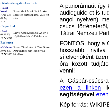
Októberi látogatás Auschwitz
A panorámaút így 
~Poczik
audioguide-ot is tu
Noémi
Kedves Gabi, Marci, Stefi és Ákos!
10:21 Csü,
Segítséget szeretnék kérni, 2026 őszi
angol nyelven) me
06 Aug
szünet...
2026
csúcs történetérő
Csoportunk
~Zsolt
Tátrai Nemzeti Par
Kedves Gabi! Köszönjük! Az IFA-t,
09:27 Hé,
végül többszörös kérdésünkre sem...
13 Júl 2026
FONTOS, hogy a Gá
Re: kutya
~CsMarton
Kedves Tünde! Nem. A Tátrai Nemzeti
hosszabb nyitva 
21:44 Szo,
Park területére nem lehet bevinni
11 Júl 2026
háziállatot,...
sífelvonóként üzem
óra között tudját
venni!
A Gáspár-csúcsra 
ezen a linken
le
segítségével
ezen 
Kép forrás: WIKIP