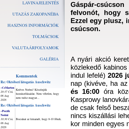
LAVINAJELENTÉS
Gáspár-csúcson 
felvonót, hogy sz
UTAZÁS ZAKOPANÉBA
Ezzel egy plusz, 
HASZNOS INFORMÁCIÓK
csúcson.
TOLMÁCSOK
VALUTAÁRFOLYAMOK
A nyári akció kere
GALÉRIA
közlekedő kabinos 
indul lefelé)
2026 j
Kommentek
Re: Októberi látogatás Auschwitz
nap (kivéve, ha az
~CsMarton
Kedves Noémi! Köszönjük
és 16:00
óra közö
20:37 Csü,
hozzászólásaidat. Nem véletlen, hogy
06 Aug
nem tudsz magyar...
Kasprowy lanovkára
2026
Re: Októberi látogatás Auschwitz
de csak felső beszá
~Poczik
nincs kiszállási le
Noémi
10:30 Csü,
Bocsánat az lemaradt, hogy 8-10 főnek.
kor minden egyes 
06 Aug
2026