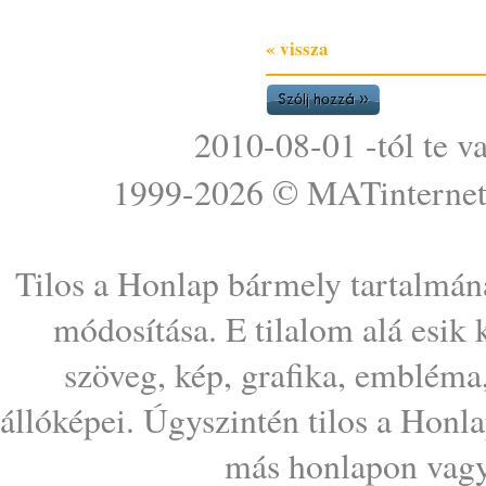
« vissza
2010-08-01 -tól te v
1999-2026 ©
MATinterne
Tilos a Honlap bármely tartalmána
módosítása. E tilalom alá esik
szöveg, kép, grafika, embléma
állóképei. Úgyszintén tilos a Honl
más honlapon vagy