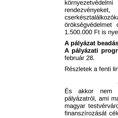
környezetvéde
rendezvények
cserkésztalálkozók
örökségvédelmet 
1.500.000 Ft is nye
A pályázat beadás
A pályázati prog
február 28.
Részletek a fenti l
És akkor nem 
pályázatról, ami má
magyar testvérváro
finanszírozását c