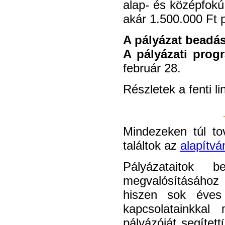
alap- és középfokú 
akár 1.500.000 Ft 
A pályázat beadás
A pályázati prog
február 28.
Részletek a fenti l
Mindezeken túl to
találtok az
alapítvá
Pályázataitok 
megvalósításához
hiszen sok éves t
kapcsolatainkkal
pályázóját segítet