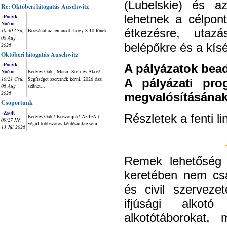
(Lubelskie) és az
Re: Októberi látogatás Auschwitz
lehetnek a célpont
~Poczik
Noémi
étkezésre, utazás
10:30 Csü,
Bocsánat az lemaradt, hogy 8-10 főnek.
06 Aug
belépőkre és a kísé
2026
Októberi látogatás Auschwitz
~Poczik
A pályázatok bead
Noémi
Kedves Gabi, Marci, Stefi és Ákos!
10:21 Csü,
Segítséget szeretnék kérni, 2026 őszi
A pályázati pro
06 Aug
szünet...
2026
megvalósításának
Csoportunk
~Zsolt
Részletek a fenti 
Kedves Gabi! Köszönjük! Az IFA-t,
09:27 Hé,
végül többszörös kérdésünkre sem...
13 Júl 2026
Remek lehetősé
keretében nem csa
és civil szerveze
ifjúsági alkotó
alkotótáborokat, 