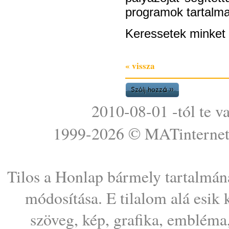
programok tartalm
Keressetek minket
« vissza
2010-08-01 -tól te v
1999-2026 ©
MATinterne
Tilos a Honlap bármely tartalmána
módosítása. E tilalom alá esik
szöveg, kép, grafika, embléma