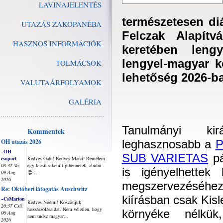
LAVINAJELENTÉS
természetesen di
UTAZÁS ZAKOPANÉBA
Felczak Alapítv
HASZNOS INFORMÁCIÓK
keretében lengy
lengyel-magyar k
TOLMÁCSOK
lehetőség 2026-ba
VALUTAÁRFOLYAMOK
GALÉRIA
Tanulmányi kir
Kommentek
OH utazás 2026
leghasznosabb a
P
~OH
SUB VARIETAS
pá
csoport
Kedves Gabi! Kedves Marci! Remélem
08:32 Va,
egy kicsit sikerült pihennetek, aludni
is igényelhettek
09 Aug
😊...
2026
megszervezéséhe
Re: Októberi látogatás Auschwitz
kiírásban csak Kis
~CsMarton
Kedves Noémi! Köszönjük
20:37 Csü,
hozzászólásaidat. Nem véletlen, hogy
környéke nélkük,
06 Aug
nem tudsz magyar...
2026