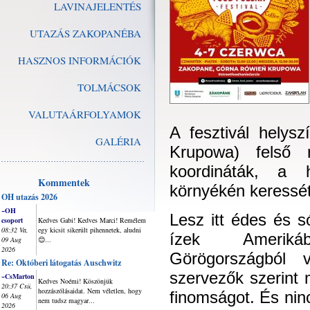
LAVINAJELENTÉS
UTAZÁS ZAKOPANÉBA
HASZNOS INFORMÁCIÓK
TOLMÁCSOK
VALUTAÁRFOLYAMOK
A fesztivál helys
GALÉRIA
Krupowa) felső 
koordináták, a 
Kommentek
környékén keressét
OH utazás 2026
~OH
Lesz itt édes és s
csoport
Kedves Gabi! Kedves Marci! Remélem
08:32 Va,
egy kicsit sikerült pihennetek, aludni
ízek Amerikáb
09 Aug
😊...
2026
Görögországból 
Re: Októberi látogatás Auschwitz
szervezők szerint 
~CsMarton
Kedves Noémi! Köszönjük
20:37 Csü,
hozzászólásaidat. Nem véletlen, hogy
finomságot. És ninc
06 Aug
nem tudsz magyar...
2026