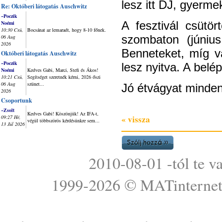
lesz itt DJ, gyerm
Re: Októberi látogatás Auschwitz
~Poczik
A fesztivál csütör
Noémi
10:30 Csü,
Bocsánat az lemaradt, hogy 8-10 főnek.
szombaton (júniu
06 Aug
2026
Benneteket, míg v
Októberi látogatás Auschwitz
~Poczik
lesz nyitva. A belé
Noémi
Kedves Gabi, Marci, Stefi és Ákos!
10:21 Csü,
Segítséget szeretnék kérni, 2026 őszi
06 Aug
szünet...
Jó étvágyat minde
2026
Csoportunk
~Zsolt
Kedves Gabi! Köszönjük! Az IFA-t,
« vissza
09:27 Hé,
végül többszörös kérdésünkre sem...
13 Júl 2026
2010-08-01 -tól te v
1999-2026 ©
MATinterne