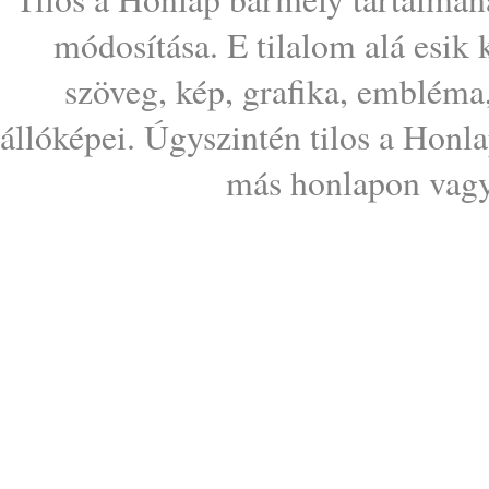
módosítása. E tilalom alá esik
szöveg, kép, grafika, embléma
állóképei. Úgyszintén tilos a Honl
más honlapon vagy