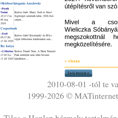
Októberi látogatás Auschwitz
útépítésről van szó
~Poczik
Noémi
Kedves Gabi, Marci, Stefi és Ákos!
10:21 Csü,
Segítséget szeretnék kérni, 2026 őszi
06 Aug
szünet...
Mivel a csom
2026
Wieliczka Sóbányáb
Csoportunk
~Zsolt
megszokottnál 
Kedves Gabi! Köszönjük! Az IFA-t,
09:27 Hé,
végül többszörös kérdésünkre sem...
13 Júl 2026
megközelítésére.
Re: kutya
~CsMarton
Kedves Tünde! Nem. A Tátrai Nemzeti
21:44 Szo,
Park területére nem lehet bevinni
11 Júl 2026
háziállatot,...
« vissza
2010-08-01 -tól te v
1999-2026 ©
MATinterne
Tilos a Honlap bármely tartalmána