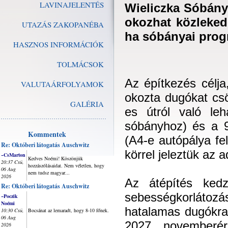
LAVINAJELENTÉS
Wieliczka Sóbány
okozhat közleked
UTAZÁS ZAKOPANÉBA
ha sóbányai prog
HASZNOS INFORMÁCIÓK
TOLMÁCSOK
Az építkezés célj
VALUTAÁRFOLYAMOK
okozta dugókat cs
GALÉRIA
es útról való le
sóbányhoz) és a 9
Kommentek
(A4-e autópálya fe
Re: Októberi látogatás Auschwitz
körrel jeleztük az 
~CsMarton
Kedves Noémi! Köszönjük
20:37 Csü,
hozzászólásaidat. Nem véletlen, hogy
06 Aug
nem tudsz magyar...
2026
Az átépítés kedz
Re: Októberi látogatás Auschwitz
sebességkor
~Poczik
Noémi
hatalamas dugókra
10:30 Csü,
Bocsánat az lemaradt, hogy 8-10 főnek.
06 Aug
2027. novemberér
2026