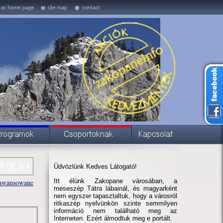
Üdvözlünk Kedves Látogató!
Itt élünk Zakopane városában, a
awansowane
meseszép Tátra lábainál, és magyarként
nem egyszer tapasztaltuk, hogy a városról
ritkaszép nyelvünkön szinte semmilyen
információ nem található meg az
Interneten. Ezért álmodtuk meg e portált.