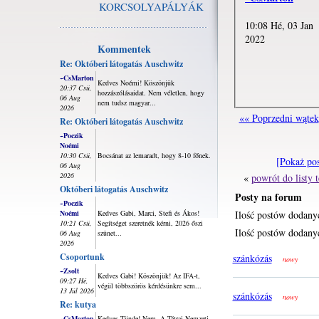
KORCSOLYAPÁLYÁK
10:08 Hé, 03 Jan
2022
Kommentek
Re: Októberi látogatás Auschwitz
~CsMarton
Kedves Noémi! Köszönjük
20:37 Csü,
hozzászólásaidat. Nem véletlen, hogy
06 Aug
nem tudsz magyar...
2026
«« Poprzedni wątek
Re: Októberi látogatás Auschwitz
~Poczik
Noémi
10:30 Csü,
Bocsánat az lemaradt, hogy 8-10 főnek.
[Pokaż po
06 Aug
2026
«
powrót do listy
Októberi látogatás Auschwitz
Posty na forum
~Poczik
Noémi
Kedves Gabi, Marci, Stefi és Ákos!
Ilość postów dodany
10:21 Csü,
Segítséget szeretnék kérni, 2026 őszi
Ilość postów dodanyc
06 Aug
szünet...
2026
Csoportunk
szánkózás
nowy
~Zsolt
Kedves Gabi! Köszönjük! Az IFA-t,
09:27 Hé,
végül többszörös kérdésünkre sem...
13 Júl 2026
szánkózás
nowy
Re: kutya
~CsMarton
Kedves Tünde! Nem. A Tátrai Nemzeti