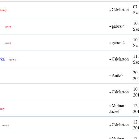
07:
~CsMarton
nowy
Sze
10:
~gabcsi4
nowy
Sze
10:
~gabcsi4
nowy
Sze
11:
wka
~CsMarton
nowy
Sze
20:
~Anikó
20
10:
~CsMarton
20
~Molnár
12:
owy
József
20
12:
~CsMarton
nowy
20
~Molnár
12: