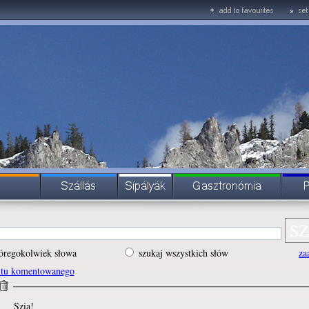
óregokolwiek słowa
szukaj wszystkich słów
za
ntu komentowanego
Szia!