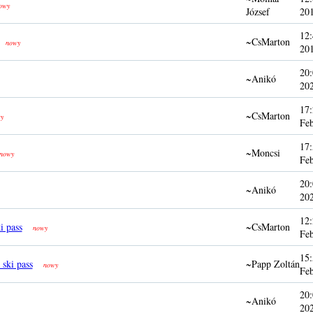
owy
József
20
12:
~CsMarton
nowy
20
20:
~Anikó
20
17:
~CsMarton
y
Fe
17:
~Moncsi
nowy
Fe
20:
~Anikó
20
12:
i pass
~CsMarton
nowy
Fe
15:
 ski pass
~Papp Zoltán
nowy
Fe
20:
~Anikó
20