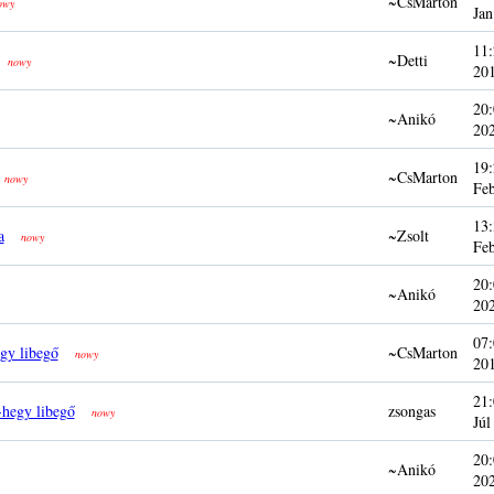
~CsMarton
owy
Jan
11:
~Detti
nowy
20
20:
~Anikó
20
19:
~CsMarton
nowy
Fe
13:
a
~Zsolt
nowy
Fe
20:
~Anikó
20
07:
gy libegő
~CsMarton
nowy
20
21:
hegy libegő
zsongas
nowy
Júl
20:
~Anikó
20