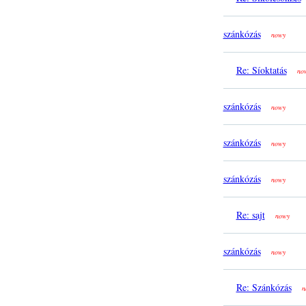
szánkózás
nowy
Re: Síoktatás
no
szánkózás
nowy
szánkózás
nowy
szánkózás
nowy
Re: sajt
nowy
szánkózás
nowy
Re: Szánkózás
n