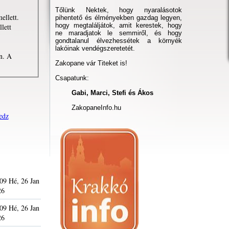
Tőlünk Nektek, hogy nyaralásotok
ellett.
pihentető és élményekben gazdag legyen,
hogy megtaláljátok, amit kerestek, hogy
lett
ne maradjatok le semmiről, és hogy
gondtalanul élvezhessétek a környék
lakóinak vendégszeretetét.
en. A
Zakopane vár Titeket is!
Csapatunk:
Gabi, Marci, Stefi és Ákos
ZakopaneInfo.hu
edz
09 Hé, 26 Jan
26
09 Hé, 26 Jan
26