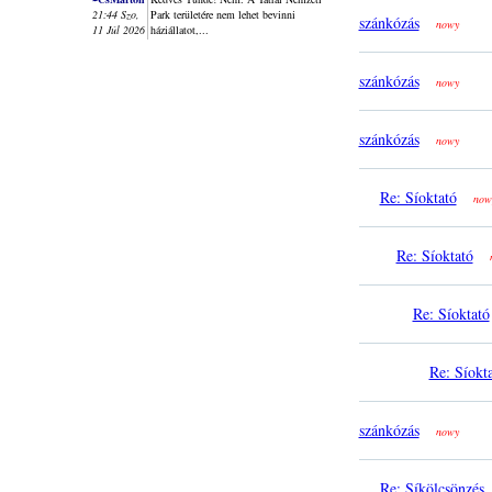
21:44 Szo,
Park területére nem lehet bevinni
szánkózás
nowy
11 Júl 2026
háziállatot,...
szánkózás
nowy
szánkózás
nowy
Re: Síoktató
now
Re: Síoktató
Re: Síoktató
Re: Síokt
szánkózás
nowy
Re: Síkölcsönzés