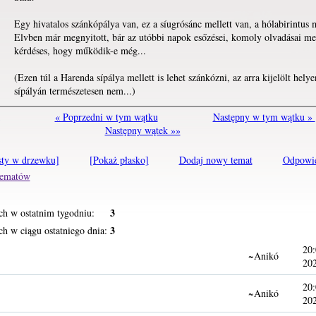
Egy hivatalos szánkópálya van, ez a síugrósánc mellett van, a hólabirintus m
Elvben már megnyitott, bár az utóbbi napok esőzései, komoly olvadásai mel
kérdéses, hogy működik-e még...
(Ezen túl a Harenda sípálya mellett is lehet szánkózni, az arra kijelölt hely
sípályán természetesen nem...)
« Poprzedni w tym wątku
Następny w tym wątku »
Następny wątek »»
sty w drzewku]
[Pokaż płasko]
Dodaj nowy temat
Odpowi
 tematów
3
ch w ostatnim tygodniu:
3
h w ciągu ostatniego dnia:
20:
~Anikó
20
20:
~Anikó
20