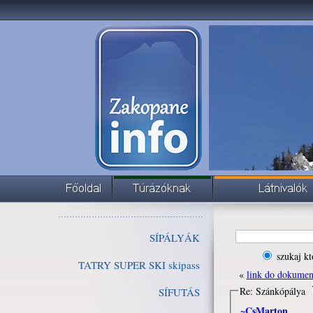
SÍPÁLYÁK
szukaj kt
TATRY SUPER SKI skipass
«
link do dokume
Re: Szánkópálya
SÍFUTÁS
~CsMarton