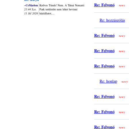
Re: Felvonó
~CsMarton
Kedves Tünde! Nem. A Tátrai Nemzeti
nowy
21:44 Szo,
Park területére nem lehet bevinni
11 Júl 2026
háziállatot,...
Re: hozzászólás
Re: Felvonó
nowy
Re: Felvonó
nowy
Re: Felvonó
nowy
Re: honlap
nowy
Re: Felvonó
nowy
Re: Felvonó
nowy
Re: Felvonó
nowy