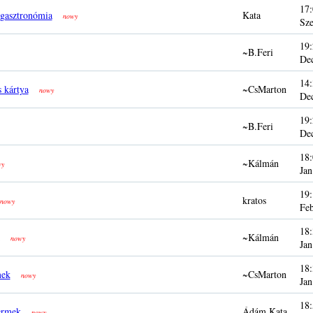
17:
 gasztronómia
Kata
nowy
Sze
19:
~B.Feri
De
14:
 kártya
~CsMarton
nowy
De
19:
~B.Feri
De
18:
~Kálmán
wy
Jan
19:
kratos
nowy
Fe
18:
~Kálmán
nowy
Jan
18:
mek
~CsMarton
nowy
Jan
18:
ermek
Ádám Kata
nowy