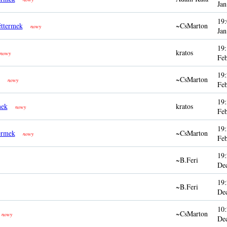
Jan
19:
éttermek
~CsMarton
nowy
Jan
19:
kratos
nowy
Fe
19:
~CsMarton
nowy
Fe
19:
mek
kratos
nowy
Fe
19:
ermek
~CsMarton
nowy
Fe
19:
~B.Feri
De
19:
~B.Feri
De
10:
~CsMarton
nowy
De