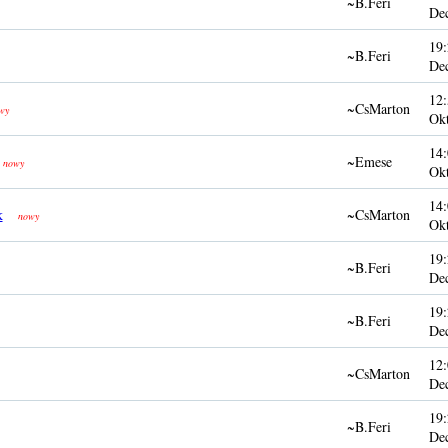
~B.Feri
De
19:
~B.Feri
De
12:
~CsMarton
wy
Ok
14:
~Emese
nowy
Ok
14:
k
~CsMarton
nowy
Ok
19:
~B.Feri
De
19:
~B.Feri
De
12:
~CsMarton
De
19:
~B.Feri
De