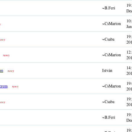
19:
~B.Feri
De
10:
~CsMarton
y
Jan
19:
~Csaba
nowy
20
12:
~CsMarton
nowy
20
14:
em
István
nowy
20
19:
terem
~CsMarton
nowy
20
19:
~Csaba
nowy
20
19:
~B.Feri
De
19: