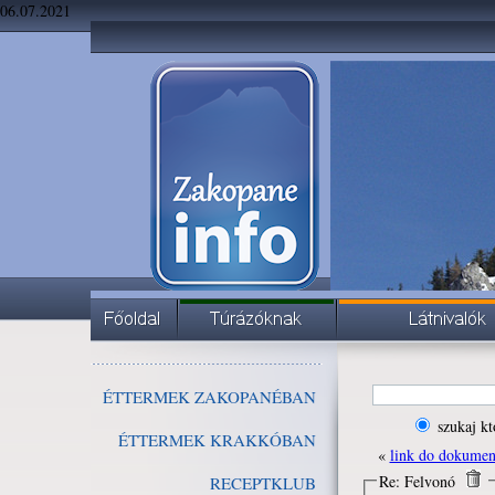
06.07.2021
ÉTTERMEK ZAKOPANÉBAN
szukaj kt
ÉTTERMEK KRAKKÓBAN
«
link do dokume
Re: Felvonó
RECEPTKLUB