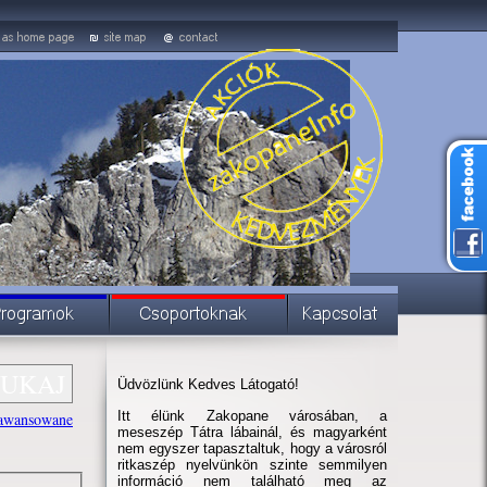
Üdvözlünk Kedves Látogató!
Itt élünk Zakopane városában, a
awansowane
meseszép Tátra lábainál, és magyarként
nem egyszer tapasztaltuk, hogy a városról
ritkaszép nyelvünkön szinte semmilyen
információ nem található meg az