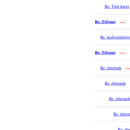
Re: Tipp keres
Re: Felvonó
nowy
Re: kedvezményes
Re: Felvonó
nowy
Re: éttermek
no
Re: éttermek
Re: éttermek
Re: étter
Re: étt