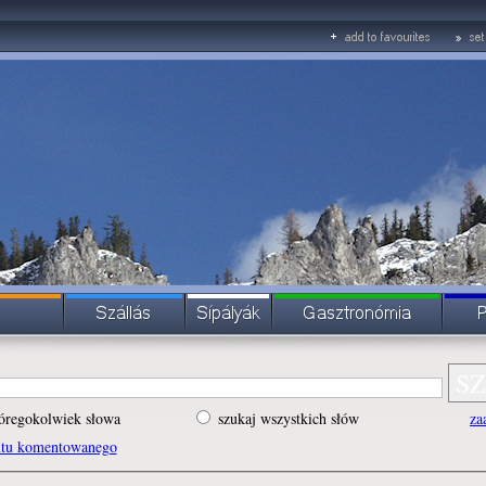
óregokolwiek słowa
szukaj wszystkich słów
za
ntu komentowanego