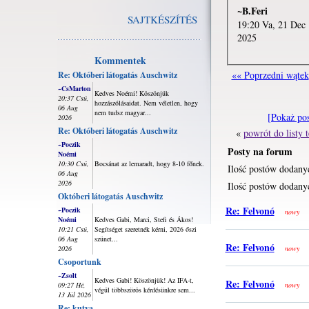
~B.Feri
SAJTKÉSZÍTÉS
19:20 Va, 21 Dec
2025
Kommentek
«« Poprzedni wątek
Re: Októberi látogatás Auschwitz
~CsMarton
Kedves Noémi! Köszönjük
20:37 Csü,
hozzászólásaidat. Nem véletlen, hogy
06 Aug
nem tudsz magyar...
[Pokaż po
2026
Re: Októberi látogatás Auschwitz
«
powrót do listy
~Poczik
Posty na forum
Noémi
10:30 Csü,
Bocsánat az lemaradt, hogy 8-10 főnek.
Ilość postów dodany
06 Aug
2026
Ilość postów dodanyc
Októberi látogatás Auschwitz
Re: Felvonó
~Poczik
nowy
Noémi
Kedves Gabi, Marci, Stefi és Ákos!
10:21 Csü,
Segítséget szeretnék kérni, 2026 őszi
06 Aug
szünet...
Re: Felvonó
2026
nowy
Csoportunk
~Zsolt
Kedves Gabi! Köszönjük! Az IFA-t,
Re: Felvonó
09:27 Hé,
nowy
végül többszörös kérdésünkre sem...
13 Júl 2026
Re: kutya