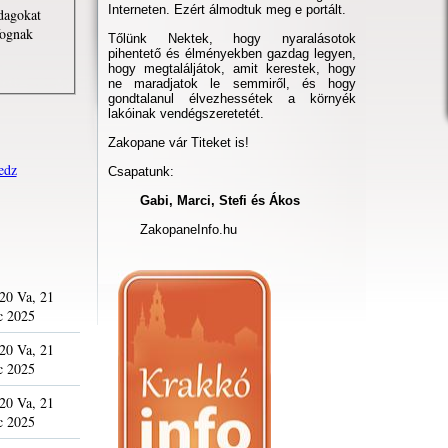
Interneten. Ezért álmodtuk meg e portált.
dagokat
fognak
Tőlünk Nektek, hogy nyaralásotok
pihentető és élményekben gazdag legyen,
hogy megtaláljátok, amit kerestek, hogy
ne maradjatok le semmiről, és hogy
gondtalanul élvezhessétek a környék
lakóinak vendégszeretetét.
Zakopane vár Titeket is!
edz
Csapatunk:
Gabi, Marci, Stefi és Ákos
ZakopaneInfo.hu
20 Va, 21
c 2025
20 Va, 21
c 2025
20 Va, 21
c 2025