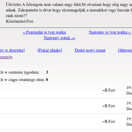
Üdvözlet.A feleségem nem valami nagy étkű.Itt olvastam hogy elég nagy a
adnak. Zakopaneba is divat hogy elcsomagolják a maradékot vagy furcsán 
ránk nézni??
Köszönettel:Feri
« Poprzedni w tym wątku
Następny w tym wątku »
Następny wątek »»
sty w drzewku]
[Pokaż płasko]
Dodaj nowy temat
Odpowi
 tematów
3
ch w ostatnim tygodniu:
0
h w ciągu ostatniego dnia:
19:
~B.Feri
De
19:
~B.Feri
De
19:
~B.Feri
De