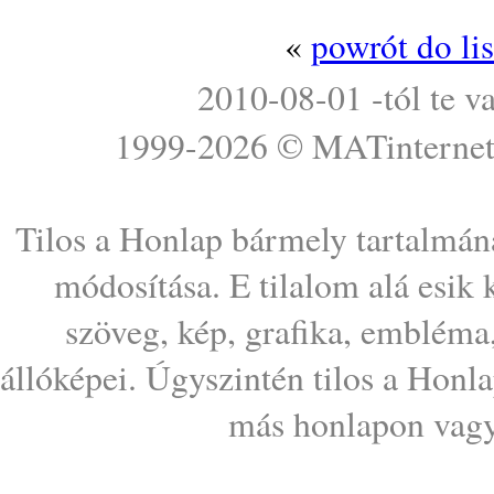
«
powrót do li
2010-08-01 -tól te v
1999-2026 ©
MATinterne
Tilos a Honlap bármely tartalmána
módosítása. E tilalom alá esik
szöveg, kép, grafika, embléma
állóképei. Úgyszintén tilos a Honl
más honlapon vagy