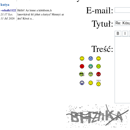
kutya
E-mail:
~schalk1122
Helló! Az lenne a kérdésem,h
21:17 Szo,
lanovkával fel jöhet a kutya? Mennyi az
11 Júl 2026
ára? Köszi a...
Tytuł:
Treść: