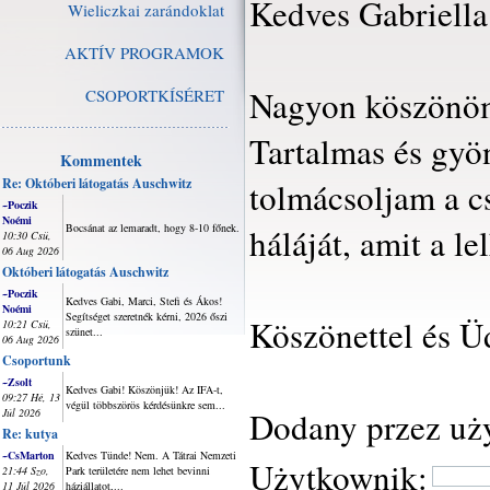
Kedves Gabriella
Wieliczkai zarándoklat
AKTÍV PROGRAMOK
Nagyon köszönöm 
CSOPORTKÍSÉRET
Tartalmas és gyö
Kommentek
Re: Októberi látogatás Auschwitz
tolmácsoljam a c
~Poczik
Noémi
Bocsánat az lemaradt, hogy 8-10 főnek.
háláját, amit a l
10:30 Csü,
06 Aug 2026
Októberi látogatás Auschwitz
~Poczik
Kedves Gabi, Marci, Stefi és Ákos!
Noémi
Segítséget szeretnék kérni, 2026 őszi
Köszönettel és Ü
10:21 Csü,
szünet...
06 Aug 2026
Csoportunk
~Zsolt
Kedves Gabi! Köszönjük! Az IFA-t,
09:27 Hé, 13
végül többszörös kérdésünkre sem...
Dodany przez uż
Júl 2026
Re: kutya
~CsMarton
Kedves Tünde! Nem. A Tátrai Nemzeti
Użytkownik:
21:44 Szo,
Park területére nem lehet bevinni
11 Júl 2026
háziállatot,...